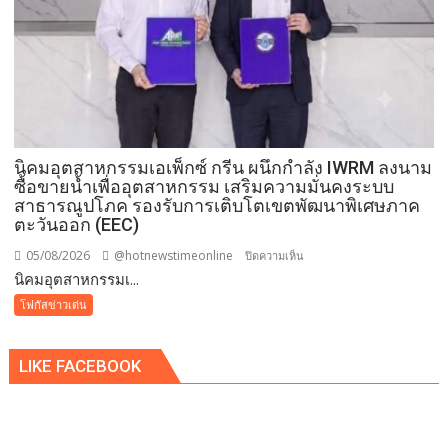
นิคมอุตสาหกรรมเอเพ็กซ์ กรีน ผนึกกำลัง IWRM ลงนาม
ซื้อขายน้ำเพื่ออุตสาหกรรม เสริมความมั่นคงระบบ
สาธารณูปโภค รองรับการเติบโตเขตพัฒนาพิเศษภาค
ตะวันออก (EEC)
05/08/2026
@hotnewstimeonline
บน
ปิดความเห็น
​นิคมอุตสาหกรรมเ...
นิคม
โฟกัสข่าวเด่น
อุตสาหกรรม
เอ
LIKE FACEBOOK
เพ็ก
ซ์
กรีน
ผนึก