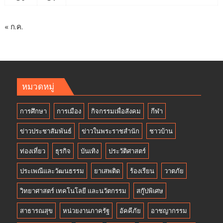
« ก.ค.
หมวดหมู่
การศึกษา
การเมือง
กิจกรรมเพื่อสังคม
กีฬา
ข่าวประชาสัมพันธ์
ข่าวในพระราชสำนัก
ชาวบ้าน
ท่องเที่ยว
ธุรกิจ
บันเทิง
ประวัติศาสตร์
ประเพณีและวัฒนธรรม
ยาเสพติด
ร้องเรียน
วาตภัย
วิทยาศาสตร์ เทคโนโลยี และนวัตกรรม
สกู๊ปพิเศษ
สาธารณสุข
หน่วยงานภาครัฐ
อัคคีภัย
อาชญากรรม