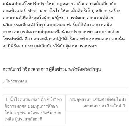
พนันฉบับแก้ไขปรับปรุงใหม่, กฎหมายว่าด้วยความผิดเกี่ยวกับ
คอมพิวเตอร์, ทำข่าวอย่างไรไม่ให้ละเมิดสิทธิเด็ก, หลักการสร้าง
คอนเทนท์เพื่อดึงดูดใจผู้อ่าน/ผู้ชม, การพัฒนาคอนเทนท์ด้วย
นวัตกรรมเสียง AI ในรูปแบบแพลตฟอร์มดิจิทัล และ เทคนิค
กระบวนการสัมภาษณ์บุคคลเพื่อนำมาประกอบข่าวแบบง่ายด้วย
โทรศัพท์มือถือ ก่อนจะมีภาคปฎิบัติจริงและทำแบบทดสอบ จากนั้น
จะมี​พิธีมอบประกาศณียบัตรให้กับผู้ผ่านการอบรมฯ
กรรณิการ์ วิจิตรสกลการ ผู้สื่อข่าวประจำจังหวัดลำพูน
โฟกัสข่าวเด่น
แนะแนว
นํ้าใจคนบันเทิง ” ติ้ก ชิโร่” ทำ
กรมอุทยานฯ เสริมกำลังดับไฟป่า
เรื่อง
ออบหลวง จ.เชียงใหม่
กิจกรรมกุศล มอบทุนการศึกษา
ให้น้องๆ พร้อมจัดของยังชีพ ช่วย
เหลือ ผู้ประสพภัยตุรกี