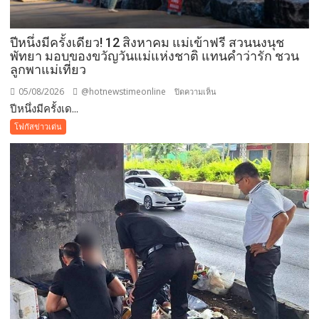
ปีหนึ่งมีครั้งเดียว! 12 สิงหาคม แม่เข้าฟรี สวนนงนุช
พัทยา มอบของขวัญวันแม่แห่งชาติ แทนคำว่ารัก ชวน
ลูกพาแม่เที่ยว
05/08/2026
@hotnewstimeonline
บน
ปิดความเห็น
ปีหนึ่งมีครั้งเด...
ปี
หนึ่ง
โฟกัสข่าวเด่น
มี
ครั้ง
เดียว!
12
สิงหาคม
แม่
เข้า
ฟรี
สวน
นงนุช
พัทยา
มอบ