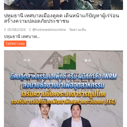
ของ
ขวัญ
ปทุมธานี เทศบาลเมืองคูคต เดินหน้าแก้ปัญหาผู้เร่ร่อน
วัน
สร้างความปลอดภัยประชาชน
แม่
แห่ง
05/08/2026
@hotnewstimeonline
บน
ปิดความเห็น
ชาติ
ปทุมธานี เทศบาลเ...
ปทุมธานี
แทน
เทศบาล
โฟกัสข่าวเด่น
คำ
เมือง
ว่า
คูคต
รัก
เดิน
ชวน
หน้า
ลูก
แก้
พา
ปัญหา
แม่
ผู้
เที่ยว
เร่ร่อน
สร้าง
ความ
ปลอดภัย
ประชาชน