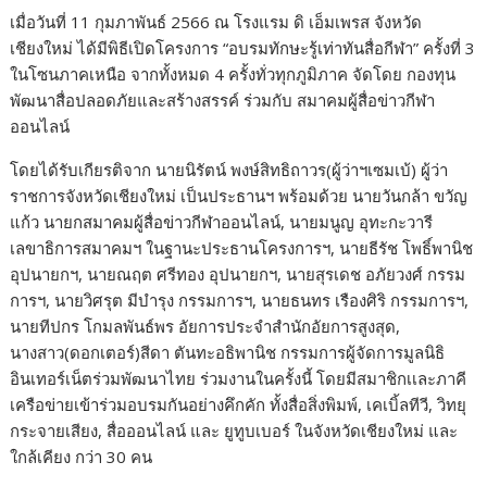
เมื่อวันที่ 11 กุมภาพันธ์ 2566 ณ โรงแรม ดิ เอ็มเพรส จังหวัด
เชียงใหม่ ได้มีพิธีเปิดโครงการ “อบรมทักษะรู้เท่าทันสื่อกีฬา” ครั้งที่ 3
ในโซนภาคเหนือ จากทั้งหมด 4 ครั้งทั่วทุกภูมิภาค จัดโดย กองทุน
พัฒนาสื่อปลอดภัยและสร้างสรรค์ ร่วมกับ สมาคมผู้สื่อข่าวกีฬา
ออนไลน์
โดยได้รับเกียรติจาก นายนิรัตน์ พงษ์สิทธิถาวร(ผู้ว่าฯเซมเบ้) ผู้ว่า
ราชการจังหวัดเชียงใหม่ เป็นประธานฯ พร้อมด้วย นายวันกล้า ขวัญ
แก้ว นายกสมาคมผู้สื่อข่าวกีฬาออนไลน์, นายมนูญ อุทะกะวารี
เลขาธิการสมาคมฯ ในฐานะประธานโครงการฯ, นายธีรัช โพธิ์พานิช
อุปนายกฯ, นายณฤต ศรีทอง อุปนายกฯ, นายสุรเดช อภัยวงศ์ กรรม
การฯ, นายวิศรุต มีบำรุง กรรมการฯ, นาย​ธนทร เรืองศิริ​ กรรมการฯ,
นายทีปกร โกมลพันธ์พร อัยการประจำสำนักอัยการสูงสุด,
นางสาว(ดอกเตอร์)สีดา ตันทะอธิพานิช กรรมการผู้จัดการมูลนิธิ
อินเทอร์เน็ตร่วมพัฒนาไทย ร่วมงานในครั้งนี้ โดยมีสมาชิกเเละภาคี
เครือข่ายเข้าร่วมอบรมกันอย่างคึกคัก ทั้งสื่อสิ่งพิมพ์, เคเบิ้ลทีวี, วิทยุ
กระจายเสียง, สื่อออนไลน์ และ ยูทูบเบอร์ ในจังหวัดเชียงใหม่ และ
ใกล้เคียง กว่า 30 คน