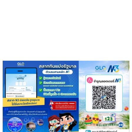
กำลัง
IWRM
ลง
นาม
ซื้อ
ขาย
น้ำ
เพื่อ
อุตสาหกรรม
เสริม
ความ
มั่นคง
ระบบ
สาธารณูปโภค
รองรับ
การ
เติบโต
เขต
พัฒนา
พิเศษ
ภาค