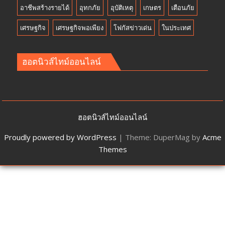
อาชีพสร้างรายได้
อุทกภัย
อุบัติเหตุ
เกษตร
เตือนภัย
เศรษฐกิจ
เศรษฐกิจพอเพียง
โฟกัสข่าวเด่น
ในประเทศ
ฮอตนิวส์ไทม์ออนไลน์
ฮอตนิวส์ไทม์ออนไลน์
Proudly powered by WordPress
|
Theme: DuperMag by
Acme
Themes