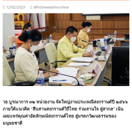
12/02/2023
@hotnewstimeonline
วธ.บูรณาการ ๓๒ หน่วยงาน จัดใหญ่งานประเพณีสงกรานต์ปี ๒๕๖๖
ภายใต้แนวคิด “สืบสานสงกรานต์วิถีไทย ร่วมสานใจ สู่สากล” เน้น
เผยแพร่คุณค่าอัตลักษณ์สงกรานต์ไทย สู่มรดกวัฒนธรรมของ
มนุษยชาติ