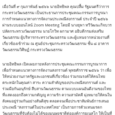
เมื่อวันที่ ๙ กุมภาพันธ์ ๒๕๖๖ นายอิทธิพล คุณปลื้ม รัฐมนตรีว่าการ
กระทรวงวัฒนธรรม เป็นประธานการประชุมคณะกรรมการบูรณา
การกำหนดแนวทางการจัดงานประเพณีสงกรานต์ ประจำปี ๒๕๖๖
ผ่านระบบออนไลน์ Zoom Meeting โดยมี นางยุพา ทวีวัฒนะกิจบวร
ปลัดกระทรวงวัฒนธรรม นายโกวิท ผกามาศ อธิบดีกรมส่งเสริม
วัฒนธรรม ผู้บริหารกระทรวงวัฒนธรรม และผู้แทนจากหน่วยงานที่
เกี่ยวข้องเข้าร่วม ณ ศูนย์ประชุมกระทรวงวัฒนธรรม ชั้น ๘ อาคาร
วัฒนธรรมวิศิษฏ์ กระทรวงวัฒนธรรม
นายอิทธิพล เปิดเผยภายหลังการประชุมคณะกรรมการบูรณาการ
เพื่อกำหนดแนวทางการจัดงานสงกรานต์ พุทธศักราช ๒๕๖๖ ว่า เพื่อ
ให้หน่วยงานภาครัฐและเอกชนที่เกี่ยวข้อง ร่วมรณรงค์ให้คนไทย
ตระหนักในคุณค่า สาระ ความสำคัญของประเพณีสงกรานต์ และ
ร่วมมือกันอนุรักษ์ สืบสานวัฒนธรรม ตามแบบแผนอันดีงามของไทย
ที่แสดงออกถึงความกตัญญู ความรัก ความสามัคคี มุ่งหมายให้คนใน
สังคมอยู่ร่วมกันอย่างสันติสุข ตลอดจนเพื่อประชาสัมพันธ์การเสนอ
ประเพณี “สงกรานต์ในประเทศไทย” เป็นรายการตัวแทนมรดก
วัฒนธรรมที่จับต้องไม่ได้ของมนุษยชาติต่อองค์การยูเนสโก ให้เป็นที่