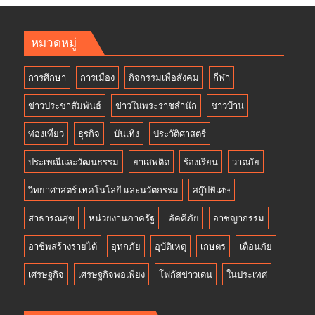
หมวดหมู่
การศึกษา
การเมือง
กิจกรรมเพื่อสังคม
กีฬา
ข่าวประชาสัมพันธ์
ข่าวในพระราชสำนัก
ชาวบ้าน
ท่องเที่ยว
ธุรกิจ
บันเทิง
ประวัติศาสตร์
ประเพณีและวัฒนธรรม
ยาเสพติด
ร้องเรียน
วาตภัย
วิทยาศาสตร์ เทคโนโลยี และนวัตกรรม
สกู๊ปพิเศษ
สาธารณสุข
หน่วยงานภาครัฐ
อัคคีภัย
อาชญากรรม
อาชีพสร้างรายได้
อุทกภัย
อุบัติเหตุ
เกษตร
เตือนภัย
เศรษฐกิจ
เศรษฐกิจพอเพียง
โฟกัสข่าวเด่น
ในประเทศ