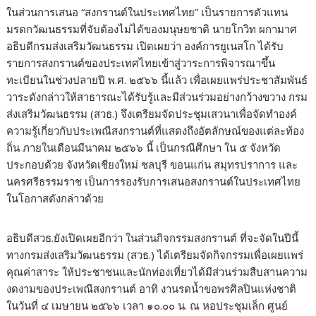
ในส่วนการเสนอ “สงกรานต์ในประเทศไทย” เป็นรายการตัวแทน
มรดกวัฒนธรรมที่จับต้องไม่ได้ของมนุษยชาติ นายโกวิท ผกามาศ
อธิบดีกรมส่งเสริมวัฒนธรรม เปิดเผยว่า องค์การยูเนสโก ได้รับ
รายการสงกรานต์ของประเทศไทยเข้าสู่วาระการพิจารณาขึ้น
ทะเบียนในช่วงปลายปี พ.ศ. ๒๕๖๖ นี้แล้ว เพื่อเผยแพร่ประชาสัมพันธ์
วาระดังกล่าวให้สาธารณะได้รับรู้และมีส่วนร่วมอย่างกว้างขวาง กรม
ส่งเสริมวัฒนธรรม (สวธ.) จึงเตรียมจัดประชุมเสวนาเพื่อจัดทำองค์
ความรู้เกี่ยวกับประเพณีสงกรานต์ที่แสดงถึงอัตลักษณ์ของแต่ละท้อง
ถิ่น ภายในเดือนมีนาคม ๒๕๖๖ นี้ เป็นกรณีศึกษา ใน ๕ จังหวัด
ประกอบด้วย จังหวัดเชียงใหม่ ชลบุรี ขอนแก่น สมุทรปราการ และ
นครศรีธรรมราช เป็นการรองรับการเสนอสงกรานต์ในประเทศไทย
ในโอกาสดังกล่าวด้วย
อธิบดีสวธ.ยังเปิดเผยอีกว่า ในส่วนกิจกรรมสงกรานต์ ที่จะจัดในปีนี้
ทางกรมส่งเสริมวัฒนธรรม (สวธ.) ได้เตรียมจัดกิจกรรมเพื่อเผยแพร่
คุณค่าสาระ ให้ประชาชนและนักท่องเที่ยวได้มีส่วนร่วมสืบสานความ
งดงามของประเพณีสงกรานต์ อาทิ งานรดน้ำขอพรศิลปินแห่งชาติ
ในวันที่ ๔ เมษายน ๒๕๖๖ เวลา ๑๐.๐๐ น. ณ หอประชุมเล็ก ศูนย์