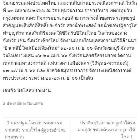
วัฒนธรรมแห่งประเทศไทย และงานสืบสานประเพณีสงกรานต์ ในวัน
ที่ ๑๓ เมษายน ๒๕๖๖ ณ วัดปทุมวนาราม ราชวรวิหาร เขตปทุมวัน
กรุงเทพมหานคร กิจกรรมประกอบด้วย การสรงน้ำขอพรพระพุทธรูป
สำคัญและสิ่งศักดิ์สิทธิ์ประจำวัด สรงน้ำพระสงฆ์ รดน้ำขอพรผู้อาวุโส
ทำบุญทำทานเสริมสิริมงคลให้ชีวิตรับปีใหม่ไทย ในส่วนของต่าง
จังหวัด เช่น จังหวัดเชียงใหม่ จัดงานแบบย้อนยุคสงกรานต์วิถีล้านนา
“ป๋าเวณีปี๋ใหม่เมืองเจียงใหม่” ๑๒-๑๖ เม.ย. ๖๖ จังหวัดชลบุรี จัดงาน
วันไหลบางแสน ๑๖-๒๑ เม.ย. ๖๖ จังหวัดนครศรีธรรมราช จัดงาน
เทศกาลมหาสงกรานต์ แห่นางดานเมืองนคร (วิถีพุทธ-พราหมณ์)
๑๓-๑๕ เม.ย. ๖๖ และ จังหวัดสมุทรปราการ จัดประเพณีสงกรานต์
พระประแดง ระหว่าง ๒๑-๒๓ เม.ย. ๖๖ เป็นต้น
เจนกิจ นัดไธสง รายงาน
ประเพณีและวัฒนธรรม
แนะแนว
นครปฐม-โครงการมหกรรม
ปราจีนบุรี-สาวผวางูเข้าใต้รถ
เรื่อง
วอนกู้ภัยฯช่วยค้นหาคาดงูมาให้
รวมพลัง รวมน้ำใจ ผู้สูงวัยอำเภอ
โชค
สามพราน