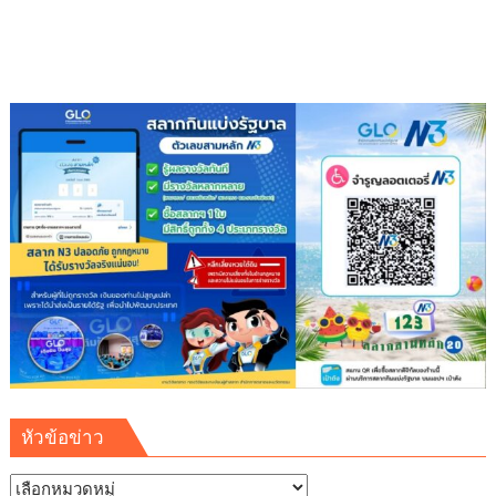
พลัง
แห่ง
ความ
ดี”
สืบสาน
พุทธ
ประเพณี
ส่ง
ต่อ
แรง
แห่ง
ศรัทธา
ใน
พระพุทธ
ศาสนา
หัวข้อข่าว
หัวข้อ