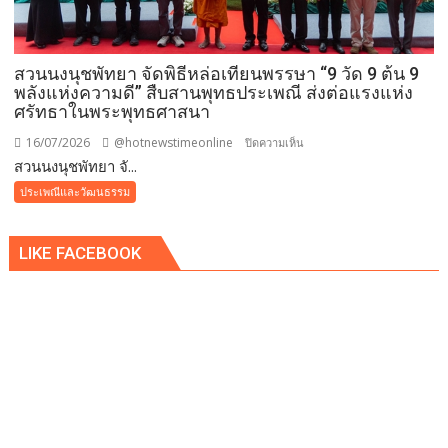
ล้าน
นา
ถวาย
สวนนงนุชพัทยา จัดพิธีหล่อเทียนพรรษา “9 วัด 9 ต้น 9
พระ
พลังแห่งความดี” สืบสานพุทธประเพณี ส่งต่อแรงแห่ง
ราช
ศรัทธาในพระพุทธศาสนา
กุศล
และ
16/07/2026
@hotnewstimeonline
บน
ปิดความเห็น
ถวาย
สวนนงนุชพัทยา จั...
สวน
พระพร
นงนุช
ประเพณีและวัฒนธรรม
ชัยมงคล
พัทยา
แด่
จัด
พระบาท
LIKE FACEBOOK
พิธี
สมเด็จ
หล่อ
พระเจ้าอยู่หัว
เทียน
เนื่อง
พรรษา
ใน
“9
โอกาส
วัด
วัน
9
เฉลิม
ต้น
พระชนมพรรษา
9