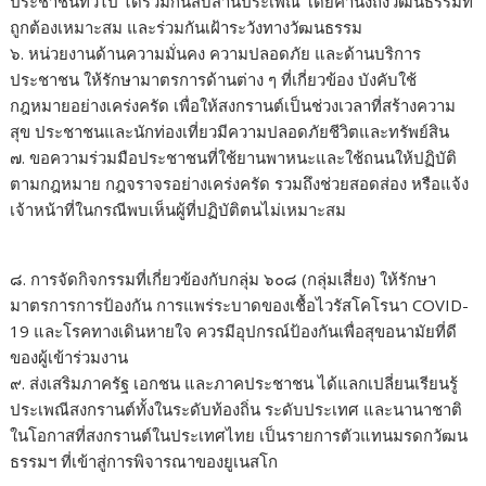
ประชาชนทั่วไป ได้ร่วมกันสืบสานประเพณี โดยคำนึงถึงวัฒนธรรมที่
ถูกต้องเหมาะสม และร่วมกันเฝ้าระวังทางวัฒนธรรม
๖. หน่วยงานด้านความมั่นคง ความปลอดภัย และด้านบริการ
ประชาชน ให้รักษามาตรการด้านต่าง ๆ ที่เกี่ยวข้อง บังคับใช้
กฎหมายอย่างเคร่งครัด เพื่อให้สงกรานต์เป็นช่วงเวลาที่สร้างความ
สุข ประชาชนและนักท่องเที่ยวมีความปลอดภัยชีวิตและทรัพย์สิน
๗. ขอความร่วมมือประชาชนที่ใช้ยานพาหนะและใช้ถนนให้ปฏิบัติ
ตามกฎหมาย กฎจราจรอย่างเคร่งครัด รวมถึงช่วยสอดส่อง หรือแจ้ง
เจ้าหน้าที่ในกรณีพบเห็นผู้ที่ปฏิบัติตนไม่เหมาะสม
๘. การจัดกิจกรรมที่เกี่ยวข้องกับกลุ่ม ๖๐๘ (กลุ่มเสี่ยง) ให้รักษา
มาตรการการป้องกัน การแพร่ระบาดของเชื้อไวรัสโคโรนา COVID-
19 และโรคทางเดินหายใจ ควรมีอุปกรณ์ป้องกันเพื่อสุขอนามัยที่ดี
ของผู้เข้าร่วมงาน
๙. ส่งเสริมภาครัฐ เอกชน และภาคประชาชน ได้แลกเปลี่ยนเรียนรู้
ประเพณีสงกรานต์ทั้งในระดับท้องถิ่น ระดับประเทศ และนานาชาติ
ในโอกาสที่สงกรานต์ในประเทศไทย เป็นรายการตัวแทนมรดกวัฒน
ธรรมฯ ที่เข้าสู่การพิจารณาของยูเนสโก