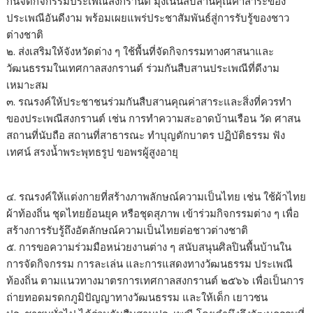
กันจัดกิจกรรมประเพณีสงกรานต์ มุ่งเน้นสืบสานคุณค่าสาระของ
ประเพณีอันดีงาม พร้อมเผยแพร่ประชาสัมพันธ์สู่การรับรู้ของชาว
ต่างชาติ
๒. ส่งเสริมให้จังหวัดต่าง ๆ ใช้พื้นที่จัดกิจกรรมทางศาสนาและ
วัฒนธรรมในเทศกาลสงกรานต์ ร่วมกันสืบสานประเพณีที่ดีงาม
เหมาะสม
๓. รณรงค์ให้ประชาชนร่วมกันสืบสานคุณค่าสาระและสิ่งที่ควรทำ
ของประเพณีสงกรานต์ เช่น การทำความสะอาดบ้านเรือน วัด ศาสน
สถานที่นับถือ สถานที่สาธารณะ ทำบุญตักบาตร ปฏิบัติธรรม ฟัง
เทศน์ สรงน้ำพระพุทธรูป ขอพรผู้สูงอายุ
๔. รณรงค์ให้แต่งกายที่สร้างภาพลักษณ์ความเป็นไทย เช่น ใช้ผ้าไทย
ผ้าท้องถิ่น ชุดไทยย้อนยุค หรือชุดสุภาพ เข้าร่วมกิจกรรมต่าง ๆ เพื่อ
สร้างการรับรู้ถึงอัตลักษณ์ความเป็นไทยต่อชาวต่างชาติ
๕. การขอความร่วมมือหน่วยงานต่าง ๆ สนับสนุนศิลปินพื้นบ้านใน
การจัดกิจกรรม การละเล่น และการแสดงทางวัฒนธรรม ประเพณี
ท้องถิ่น ตามแนวทางมาตรการเทศกาลสงกรานต์ ๒๕๖๖ เพื่อเป็นการ
ถ่ายทอดมรดกภูมิปัญญาทางวัฒนธรรม และให้เด็ก เยาวชน