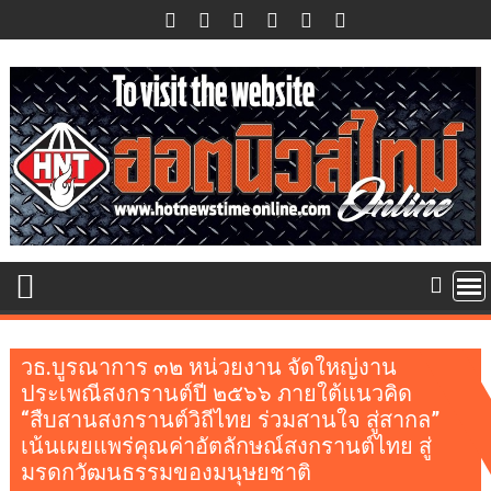
Skip
to
content
วธ.บูรณาการ ๓๒ หน่วยงาน จัดใหญ่งาน
ประเพณีสงกรานต์ปี ๒๕๖๖ ภายใต้แนวคิด
“สืบสานสงกรานต์วิถีไทย ร่วมสานใจ สู่สากล”
เน้นเผยแพร่คุณค่าอัตลักษณ์สงกรานต์ไทย สู่
มรดกวัฒนธรรมของมนุษยชาติ