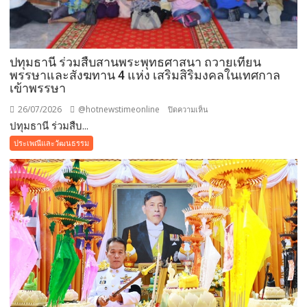
ปทุมธานี ร่วมสืบสานพระพุทธศาสนา ถวายเทียน
พรรษาและสังฆทาน 4 แห่ง เสริมสิริมงคลในเทศกาล
เข้าพรรษา
26/07/2026
@hotnewstimeonline
บน
ปิดความเห็น
ปทุมธานี ร่วมสืบ...
ปทุมธานี ร่วม
สืบสาน
ประเพณีและวัฒนธรรม
พระพุทธ
ศาสนา
ถวาย
เทียน
พรรษา
และ
สังฆทาน
4
แห่ง
เสริม
สิริ