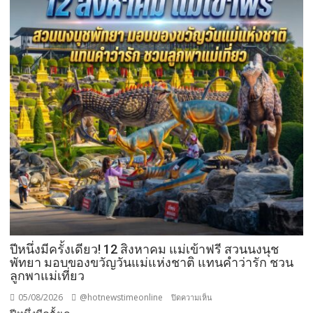
”
ส่ง
เสริม
โรงเรียน
สุข
ภาวะ
ดี
ด้วย
จุลินทรีย์”
(
Healthy
school)
เสริม
ความ
รู้
เยาวชน
ปีหนึ่งมีครั้งเดียว! 12 สิงหาคม แม่เข้าฟรี สวนนงนุช
จัดการ
พัทยา มอบของขวัญวันแม่แห่งชาติ แทนคำว่ารัก ชวน
ลูกพาแม่เที่ยว
สิ่ง
แวดล้อม
05/08/2026
@hotnewstimeonline
บน
ปิดความเห็น
ปลอดภัย
ปี