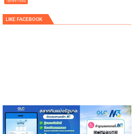
โฟกัสข่าวเด่น
คำ
เมือง
ว่า
คูคต
รัก
LIKE FACEBOOK
เดิน
ชวน
หน้า
ลูก
แก้
พา
ปัญหา
แม่
ผู้
เที่ยว
เร่ร่อน
สร้าง
ความ
ปลอดภัย
ประชาชน