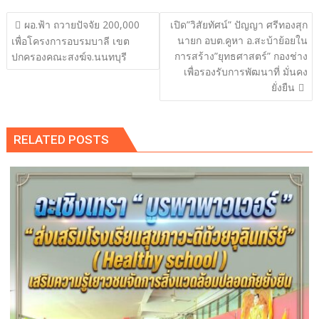
แนะแนว
ผอ.ฟ้า ถวายปัจจัย 200,000
เปิด”วิสัยทัศน์” ปัญญา ศรีทองสุก
เรื่อง
นายก อบต.คูหา อ.สะบ้าย้อยใน
เพื่อโครงการอบรมบาลี เขต
การสร้าง”ยุทธศาสตร์” กองช่าง
ปกครองคณะสงฆ์จ.นนทบุรี
เพื่อรองรับการพัฒนาที่ มั่นคง
ยั่งยืน
RELATED POSTS