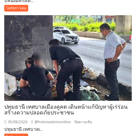
ปีหนึ่งมีครั้งเด...
ยั่งยืน
หนึ่ง
โฟกัสข่าวเด่น
มี
ครั้ง
เดียว!
12
สิงหาคม
แม่
เข้า
ฟรี
สวน
นงนุช
พัทยา
มอบ
ของ
ขวัญ
ปทุมธานี เทศบาลเมืองคูคต เดินหน้าแก้ปัญหาผู้เร่ร่อน
วัน
สร้างความปลอดภัยประชาชน
แม่
แห่ง
05/08/2026
@hotnewstimeonline
บน
ปิดความเห็น
ชาติ
ปทุมธานี เทศบาลเ...
ปทุมธานี
แทน
เทศบาล