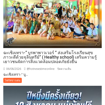
ฉะเชิงเทรา-​“ บูรพาพาวเวอร์ ” ส่งเสริมโรงเรียนสุข
ภาวะดีด้วยจุลินทรีย์” ( Healthy school) เสริมความรู้
เยาวชนจัดการสิ่งแวดล้อมปลอดภัยยั่งยืน
06/08/2026
@hotnewstimeonline
บน
ปิดความเห็น
ฉะเชิงเทรา-​“ บู...
ฉะเชิงเทรา-​
“
โฟกัสข่าวเด่น
บูร
พา
พา
ว
เวอร์