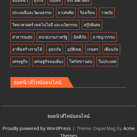
ท่องเที่ยว
ธุรกิจ
บันเทิง
ประวัติศาสตร์
ประเพณีและวัฒนธรรม
ยาเสพติด
ร้องเรียน
วาตภัย
วิทยาศาสตร์ เทคโนโลยี และนวัตกรรม
สกู๊ปพิเศษ
สาธารณสุข
หน่วยงานภาครัฐ
อัคคีภัย
อาชญากรรม
อาชีพสร้างรายได้
อุทกภัย
อุบัติเหตุ
เกษตร
เตือนภัย
เศรษฐกิจ
เศรษฐกิจพอเพียง
โฟกัสข่าวเด่น
ในประเทศ
ฮอตนิวส์ไทม์ออนไลน์
ฮอตนิวส์ไทม์ออนไลน์
Proudly powered by WordPress
|
Theme: DuperMag by
Acme
Themes