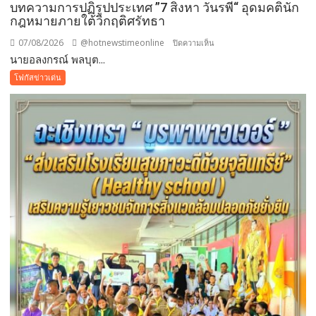
บทความการปฏิรูปประเทศ ”7 สิงหา วันรพี“ อุดมคตินัก
กฎหมายภายใต้วิกฤติศรัทธา
07/08/2026
@hotnewstimeonline
บน
ปิดความเห็น
นายอลงกรณ์ พลบุต...
บทความ
การ
โฟกัสข่าวเด่น
ปฏิรูป
ประเทศ
”7
สิง
หา
วัน
รพี“
อุดมคติ
นัก
กฎหมาย
ภาย
ใต้
วิกฤติ
ศรัทธา