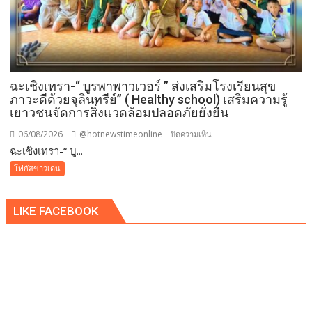
ฉะเชิงเทรา-​“ บูรพาพาวเวอร์ ” ส่งเสริมโรงเรียนสุข
ภาวะดีด้วยจุลินทรีย์” ( Healthy school) เสริมความรู้
เยาวชนจัดการสิ่งแวดล้อมปลอดภัยยั่งยืน
06/08/2026
@hotnewstimeonline
บน
ปิดความเห็น
ฉะเชิงเทรา-​“ บู...
ฉะเชิงเทรา-​
“
โฟกัสข่าวเด่น
บูร
พา
LIKE FACEBOOK
พา
ว
เวอร์
”
ส่ง
เสริม
โรงเรียน