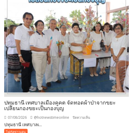
ปทุมธานี เทศบาลเมืองคูคต จัดทอดผ้าป่าจากขยะ
เปลี่ยนกองขยะเป็นกองบุญ
07/08/2026
@hotnewstimeonline
บน
ปิดความเห็น
ปทุมธานี เทศบาลเ...
ปทุมธานี
เทศบาล
โฟกัสข่าวเด่น