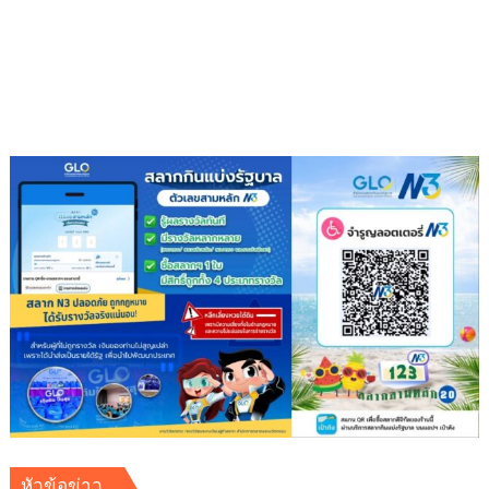
สุข
ภาวะ
ดี
ด้วย
จุลินทรีย์”
(
Healthy
school)
เสริม
ความ
รู้
เยาวชน
จัดการ
สิ่ง
แวดล้อม
ปลอดภัย
ยั่งยืน
หัวข้อข่าว