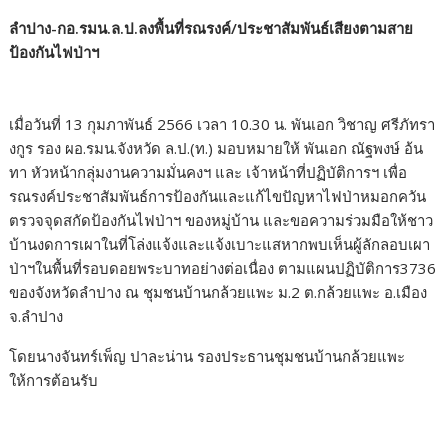
ลำปาง-กอ.รมน.ล.ป.ลงพื้นที่รณรงค์/ประชาสัมพันธ์เสียงตามสาย
ป้องกันไฟป่าฯ
เมื่อวันที่ 13 กุมภาพันธ์​ 2566 เวลา 10.30 น. พันเอก​ วิชาญ ศรีภัทรา
งกูร รอง ผอ.รมน.จังหวัด ล.ป.(ท.) มอบหมายให้ พันเอก​ ณัฐพงษ์ อ้น
ทา หัวหน้ากลุ่มงานความมั่นคงฯ และ เจ้าหน้าที่ปฏิบัติการฯ เพื่อ
รณรงค์ประชาสัมพันธ์การป้องกันและแก้ไขปัญหาไฟป่าหมอกควัน
ตรวจจุดสกัดป้องกันไฟป่าฯ ของหมู่บ้าน และขอความร่วมมือให้ชาว
บ้านงดการเผาในที่โล่งแจ้งและแจ้งเบาะแสหากพบเห็นผู้ลักลอบเผา
ป่าฯในพื้นที่รอบดอยพระบาทอย่างต่อเนื่อง​ ตามแผนปฏิบัติการ3736
ของจังหวัดลำปาง ณ ชุมชนบ้านกล้วยแพะ ม.2 ต.กล้วยแพะ อ.เมือง
จ.ลำปาง
โดยนางจันทร์เพ็ญ ปาละน่าน รองประธานชุมชนบ้านกล้วยแพะ
ให้การต้อนรับ