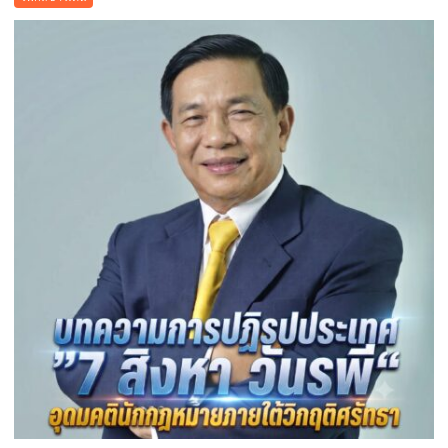
เมือง
คูคต
จัด
ทอด
ผ้าป่า
จาก
ขยะ
เปลี่ยน
กอง
ขยะ
เป็นก
อง
บุญ