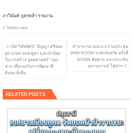
ภาวิ​นันท์​ บุตร​หล้า​ รายงาน
โฟกัสข่าวเด่น
แนะแนว
เปิด”วิสัยทัศน์” ปัญญา ศรีทอง
ลำปาง-กอ.รมน.ล.ป.ร่วมประชุม
เรื่อง
WAR ROOM ระดับจังหวัด ครั้งที่
สุก นายก อบต.คูหา อ.สะบ้าย้อย
8/2566 ติดตาม และประเมิน
ในการสร้าง”ยุทธศาสตร์” กอง
สถานการณ์ ไฟป่าฯ
ช่าง เพื่อรองรับการพัฒนาที่
มั่นคง ยั่งยืน
RELATED POSTS