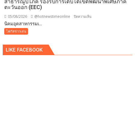
สาธารณูปโภค รองรับการเติบโตเขตพัฒนาพิเศษภาค
ตะวันออก (EEC)
05/08/2026
@hotnewstimeonline
บน
ปิดความเห็น
​นิคมอุตสาหกรรมเ...
นิคม
โฟกัสข่าวเด่น
อุตสาหกรรม
เอ
LIKE FACEBOOK
เพ็ก
ซ์
กรีน
ผนึก
กำลัง
IWRM
ลง
นาม
ซื้อ
ขาย
น้ำ
เพื่อ
อุตสาหกรรม