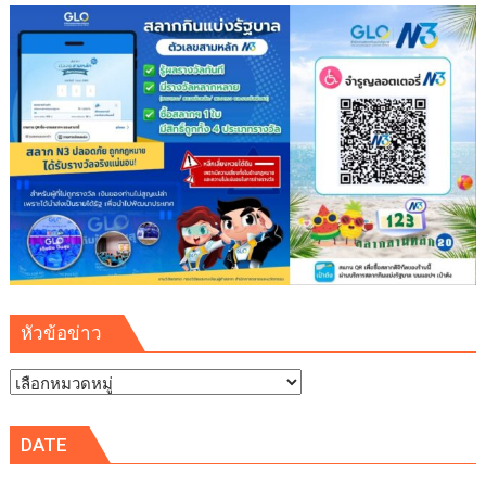
เสริม
ความ
มั่นคง
ระบบ
สาธารณูปโภค
รองรับ
การ
เติบโต
เขต
พัฒนา
พิเศษ
ภาค
ตะวัน
ออก
หัวข้อข่าว
(EEC)
หัวข้อ
ข่าว
DATE