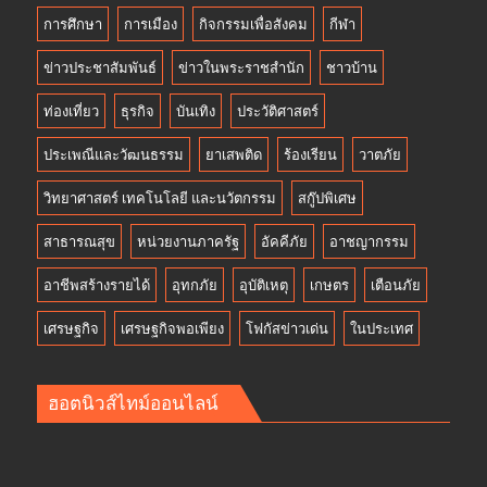
การศึกษา
การเมือง
กิจกรรมเพื่อสังคม
กีฬา
ข่าวประชาสัมพันธ์
ข่าวในพระราชสำนัก
ชาวบ้าน
ท่องเที่ยว
ธุรกิจ
บันเทิง
ประวัติศาสตร์
ประเพณีและวัฒนธรรม
ยาเสพติด
ร้องเรียน
วาตภัย
วิทยาศาสตร์ เทคโนโลยี และนวัตกรรม
สกู๊ปพิเศษ
สาธารณสุข
หน่วยงานภาครัฐ
อัคคีภัย
อาชญากรรม
อาชีพสร้างรายได้
อุทกภัย
อุบัติเหตุ
เกษตร
เตือนภัย
เศรษฐกิจ
เศรษฐกิจพอเพียง
โฟกัสข่าวเด่น
ในประเทศ
ฮอตนิวส์ไทม์ออนไลน์