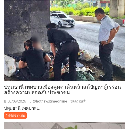
ครั้ง
เดียว!
12
สิงหาคม
แม่
เข้า
ฟรี
สวน
นงนุช
พัทยา
มอบ
ของ
ขวัญ
ปทุมธานี เทศบาลเมืองคูคต เดินหน้าแก้ปัญหาผู้เร่ร่อน
วัน
สร้างความปลอดภัยประชาชน
แม่
แห่ง
05/08/2026
@hotnewstimeonline
บน
ปิดความเห็น
ชาติ
ปทุมธานี เทศบาลเ...
ปทุมธานี
แทน
เทศบาล
โฟกัสข่าวเด่น
คำ
เมือง
ว่า
คูคต