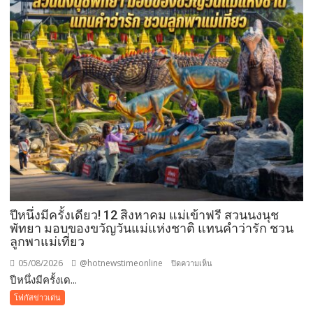
ปีหนึ่งมีครั้งเดียว! 12 สิงหาคม แม่เข้าฟรี สวนนงนุช
พัทยา มอบของขวัญวันแม่แห่งชาติ แทนคำว่ารัก ชวน
ลูกพาแม่เที่ยว
05/08/2026
@hotnewstimeonline
บน
ปิดความเห็น
ปีหนึ่งมีครั้งเด...
ปี
หนึ่ง
โฟกัสข่าวเด่น
มี