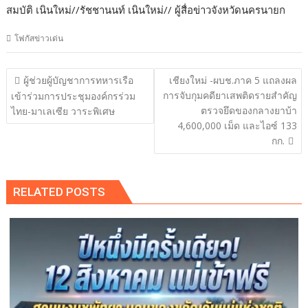
สมบัติ เนินใหม่//รัชชานนท์ เนินใหม่// ผู้สื่อข่าวจังหวัดนครนายก
โฟกัสข่าวเด่น
แนะแนว
ผู้ช่วยผู้บัญชาการทหารเรือ
เชียงใหม่ -ผบช.ภาค 5 แถลงผล
เรื่อง
การจับกุมคดียาเสพติดรายสำคัญ
เข้าร่วมการประชุมองค์กรร่วม
ตรวจยึดของกลางยาบ้า
ไทย-มาเลเซีย วาระพิเศษ
4,600,000 เม็ด และไอซ์ 133
กก.
RELATED POSTS