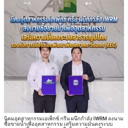
รัก
เดิน
ชวน
หน้า
ลูก
แก้
พา
ปัญหา
แม่
ผู้
เที่ยว
เร่ร่อน
สร้าง
ความ
ปลอดภัย
ประชาชน
นิคมอุตสาหกรรมเอเพ็กซ์ กรีน ผนึกกำลัง IWRM ลงนาม
ซื้อขายน้ำเพื่ออุตสาหกรรม เสริมความมั่นคงระบบ