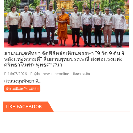
ยุ
สม
ธัมม์
มงคล
แบบ
ล้าน
นา
ถวาย
สวนนงนุชพัทยา จัดพิธีหล่อเทียนพรรษา “9 วัด 9 ต้น 9
พระ
พลังแห่งความดี” สืบสานพุทธประเพณี ส่งต่อแรงแห่ง
ราช
ศรัทธาในพระพุทธศาสนา
กุศล
และ
16/07/2026
@hotnewstimeonline
บน
ปิดความเห็น
ถวาย
สวนนงนุชพัทยา จั...
สวน
พระพร
นงนุช
ประเพณีและวัฒนธรรม
ชัยมงคล
พัทยา
แด่
จัด
พระบาท
LIKE FACEBOOK
พิธี
สมเด็จ
หล่อ
พระเจ้าอยู่หัว
เทียน
เนื่อง
พรรษา
ใน
“9