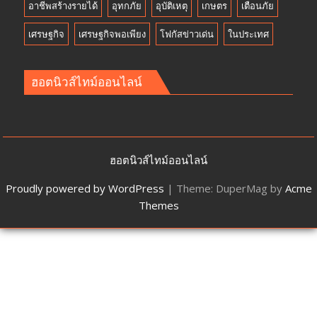
อาชีพสร้างรายได้
อุทกภัย
อุบัติเหตุ
เกษตร
เตือนภัย
เศรษฐกิจ
เศรษฐกิจพอเพียง
โฟกัสข่าวเด่น
ในประเทศ
ฮอตนิวส์ไทม์ออนไลน์
ฮอตนิวส์ไทม์ออนไลน์
Proudly powered by WordPress
|
Theme: DuperMag by
Acme
Themes