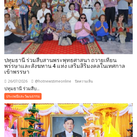
ปทุมธานี ร่วมสืบสานพระพุทธศาสนา ถวายเทียน
พรรษาและสังฆทาน 4 แห่ง เสริมสิริมงคลในเทศกาล
เข้าพรรษา
26/07/2026
@hotnewstimeonline
บน
ปิดความเห็น
ปทุมธานี ร่วมสืบ...
ปทุมธานี ร่วม
สืบสาน
ประเพณีและวัฒนธรรม
พระพุทธ
ศาสนา
ถวาย
เทียน
พรรษา
และ