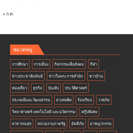
« ก.ค.
หมวดหมู่
การศึกษา
การเมือง
กิจกรรมเพื่อสังคม
กีฬา
ข่าวประชาสัมพันธ์
ข่าวในพระราชสำนัก
ชาวบ้าน
ท่องเที่ยว
ธุรกิจ
บันเทิง
ประวัติศาสตร์
ประเพณีและวัฒนธรรม
ยาเสพติด
ร้องเรียน
วาตภัย
วิทยาศาสตร์ เทคโนโลยี และนวัตกรรม
สกู๊ปพิเศษ
สาธารณสุข
หน่วยงานภาครัฐ
อัคคีภัย
อาชญากรรม