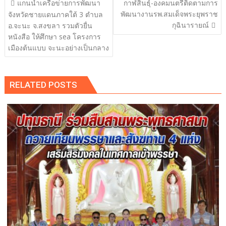
แนะแนว
แกนนำเครือข่ายการพัฒนา
กาฬสินธุ์-องคมนตรีติดตามการ
เรื่อง
พัฒนางานรพ.สมเด็จพระยุพราช
จังหวัดชายแดนภาคใต้ 3 ตำบล
กุฉินารายณ์
อ.จะนะ จ.สงขลา รวมตัวยื่น
หนังสือ ให้ศึกษา sea โครงการ
เมืองต้นแบบ จะนะอย่างเป็นกลาง
RELATED POSTS