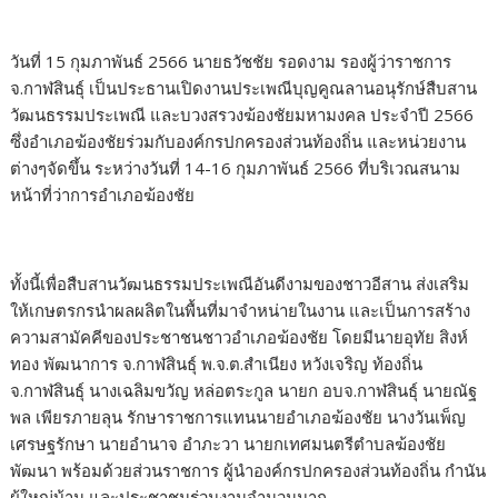
วันที่ 15 กุมภาพันธ์ 2566 นายธวัชชัย รอดงาม รองผู้ว่าราชการ
จ.กาฬสินธุ์ เป็นประธานเปิดงานประเพณีบุญคูณลานอนุรักษ์สืบสาน
วัฒนธรรมประเพณี และบวงสรวงฆ้องชัยมหามงคล ประจำปี 2566
ซึ่งอำเภอฆ้องชัยร่วมกับองค์กรปกครองส่วนท้องถิ่น และหน่วยงาน
ต่างๆจัดขึ้น ระหว่างวันที่ 14-16 กุมภาพันธ์ 2566 ที่บริเวณสนาม
หน้าที่ว่าการอำเภอฆ้องชัย
ทั้งนี้เพื่อสืบสานวัฒนธรรมประเพณีอันดีงามของชาวอีสาน ส่งเสริม
ให้เกษตรกรนำผลผลิตในพื้นที่มาจำหน่ายในงาน และเป็นการสร้าง
ความสามัคคีของประชาชนชาวอำเภอฆ้องชัย โดยมีนายอุทัย สิงห์
ทอง พัฒนาการ จ.กาฬสินธุ์ พ.จ.ต.สำเนียง หวังเจริญ ท้องถิ่น
จ.กาฬสินธุ์ นางเฉลิมขวัญ หล่อตระกูล นายก อบจ.กาฬสินธุ์ นายณัฐ
พล เพียรภายลุน รักษาราชการแทนนายอำเภอฆ้องชัย นางวันเพ็ญ
เศรษฐรักษา นายอำนาจ อำภะวา นายกเทศมนตรีตำบลฆ้องชัย
พัฒนา พร้อมด้วยส่วนราชการ ผู้นำองค์กรปกครองส่วนท้องถิ่น กำนัน
ผู้ใหญ่บ้าน และประชาชนร่วมงานจำนวนมาก