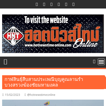
Skip
to
content
กาฬสินธุ์สืบสานประเพณีบุญคูณลานรำ
บวงสรวงฆ้องชัยมหามงคล
15/02/2023
@hotnewstimeonline