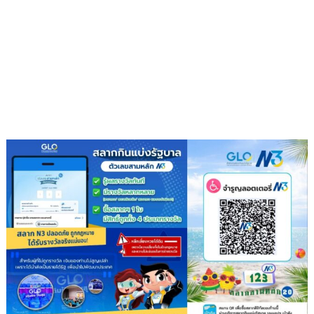
โอกาส
วัด
วัน
9
เฉลิม
ต้น
พระชนมพรรษา
9
พลัง
แห่ง
ความ
ดี”
สืบสาน
พุทธ
ประเพณี
ส่ง
ต่อ
แรง
แห่ง
ศรัทธา
ใน
พระพุทธ
ศาสนา