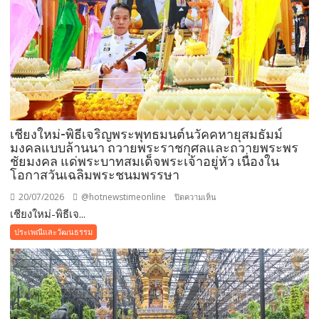
สังฆทาน
4
แห่ง
เสริม
สิริ
มงคล
ใน
เทศกาล
เชียงใหม่-พิธีเจริญพระพุทธมนต์นวัคคหายุสมธัมม์
เข้า
มงคลแบบล้านนา ถวายพระราชกุศลและถวายพระพร
พรรษา
ชัยมงคล แด่พระบาทสมเด็จพระเจ้าอยู่หัว เนื่องใน
โอกาสวันเฉลิมพระชนมพรรษา
20/07/2026
@hotnewstimeonline
บน
ปิดความเห็น
เชียงใหม่-พิธีเจ...
เชียงใหม่-
พิธี
ประเพณีและวัฒนธรรม
เจริญ
พระพุทธ
มนต์
นวัค
คหา