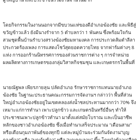
โดยกิจกรรมในงานนอกจากมีขบวนแห่ของดีอำเภอฆ้องชัย และพิธีสู่
ขวัญข้าวแล้ว ยังมีนางรำจาก 5 ตำบลกว่า 1 พันคน ซึ่งพร้อมใจกัน
สวมชุดพื้นบ้านรำบวงสรวงฆ้องชัยมหามงคล การประกวดส้มตำลีลา
ประกวดร้องเพลง การแสดงโชว์สุดยอดควายไทย จากฟาร์มต่างๆ 8
แห่ง การออกร้านนิทรรศการของส่วนราชการต่าง ๆ การจำหน่าย
ผลผลิตทางการเกษตรของกลุ่มวิสาหกิจชมชุน และเกษตรกรในพื้นที่
นายณัฐพล เพียรภายลุน ปลัดอำเภอ รักษาราชการแทนนายอำเภอ
ฆ้องชัย ในฐานะประธานคณะกรรมการจัดงานฯ กล่าวว่า พื้นที่ส่วน
ใหญ่อำเภอฆ้องชัยอยู่ในเขตคลองส่งน้ำชลประทานมากกว่า 70% จึง
เหมาะแก่การทำนา เพาะปลูกข้าว และเกษตรอินทรีย์อื่นๆ ทำให้
ประชาชนเพาะปลูกข้าวทำนา มาตั้งแต่สมัยโบราณ และเป็นอาชีพ
หลักของชาวอำเภอฆ้องชัย ซึ่งเมื่อทำนาเสร็จประมาณ “เดือนสาม”
หรือเดือนกุมภาพันธ์ของทุกปี แต่ละหมู่บ้านจะร่วมกันจัดงาน”บุญ
กองข้าว” หรือ “บุญกุ้มข้าว” หรือ “บุญคูณลาน” ขึ้น โดยนำข้าวเปลือก