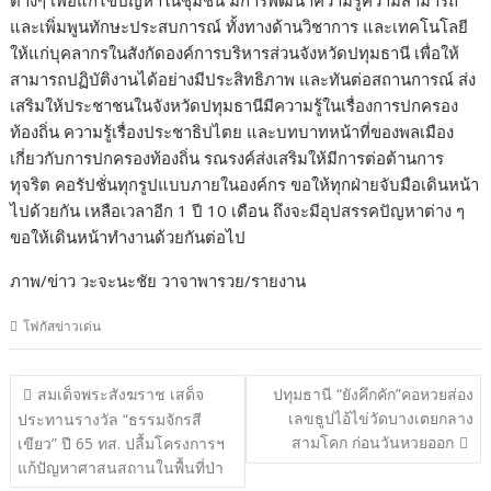
ต่างๆ เพื่อแก้ไขปัญหาในชุมชน มีการพัฒนาความรู้ความสามารถ
และเพิ่มพูนทักษะประสบการณ์ ทั้งทางด้านวิชาการ และเทคโนโลยี
ให้แก่บุคลากรในสังกัดองค์การบริหารส่วนจังหวัดปทุมธานี เพื่อให้
สามารถปฏิบัติงานได้อย่างมีประสิทธิภาพ และทันต่อสถานการณ์ ส่ง
เสริมให้ประชาชนในจังหวัดปทุมธานีมีความรู้ในเรื่องการปกครอง
ท้องถิ่น ความรู้เรื่องประชาธิปไตย และบทบาทหน้าที่ของพลเมือง
เกี่ยวกับการปกครองท้องถิ่น รณรงค์ส่งเสริมให้มีการต่อต้านการ
ทุจริต คอรัปชั่นทุกรูปแบบภายในองค์กร ขอให้ทุกฝ่ายจับมือเดินหน้า
ไปด้วยกัน เหลือเวลาอีก 1 ปี 10 เดือน ถึงจะมีอุปสรรคปัญหาต่าง ๆ
ขอให้เดินหน้าทำงานด้วยกันต่อไป
ภาพ/ข่าว วะจะนะชัย วาจาพารวย/รายงาน
โฟกัสข่าวเด่น
แนะแนว
สมเด็จพระสังฆราช เสด็จ
ปทุมธานี “ยังคึกคัก”คอหวยส่อง
เรื่อง
เลขธูปไอ้ไข่วัดบางเตยกลาง
ประทานรางวัล “ธรรมจักรสี
สามโคก ก่อนวันหวยออก
เขียว” ปี 65 ทส. ปลื้มโครงการฯ
แก้ปัญหาศาสนสถานในพื้นที่ป่า