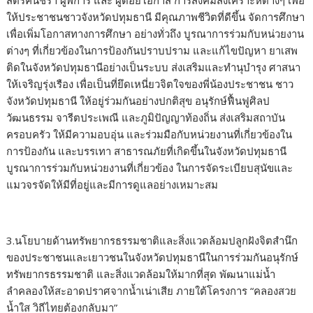
สตรีคนชรา ผู้พิการ และ ผู้ด้อยโอกาส การสังคมสงเคราะห์ต่างๆ เพื่อ
ให้ประชาชนชาวจังหวัดปทุมธานี มีคุณภาพชีวิตที่ดีขึ้น จัดการศึกษา
เพื่อเพิ่มโอกาสทางการศึกษา อย่างทั่วถึง บูรณาการร่วมกับหน่วยงาน
ต่างๆ ที่เกี่ยวข้องในการป้องกันปราบปราม และแก้ไขปัญหา ยาเสพ
ติดในจังหวัดปทุมธานีอย่างเป็นระบบ ส่งเสริมและทำนุบำรุง ศาสนา
ให้เจริญรุ่งเรือง เพื่อเป็นที่ยึดเหนี่ยวจิตใจของพี่น้องประชาชน ชาว
จังหวัดปทุมธานี ให้อยู่ร่วมกันอย่างปกติสุข อนุรักษ์ฟื้นฟูศิลป
วัฒนธรรม จารีตประเพณี และภูมิปัญญาท้องถิ่น ส่งเสริมสถาบัน
ครอบครัว ให้มีความอบอุ่น และร่วมมือกับหน่วยงานที่เกี่ยวข้องใน
การป้องกัน และบรรเทา สาธารณภัยที่เกิดขึ้นในจังหวัดปทุมธานี
บูรณาการร่วมกับหน่วยงานที่เกี่ยวข้อง ในการจัดระเบียบสุนัขและ
แมวจรจัดให้มีที่อยู่และมีการดูแลอย่างเหมาะสม
3.นโยบายด้านทรัพยากรธรรมชาติและสิ่งแวดล้อมปลูกฝังจิตสำนึก
ของประชาชนและเยาวชนในจังหวัดปทุมธานีในการร่วมกันอนุรักษ์
ทรัพยากรธรรมชาติ และสิ่งแวดล้อมให้มากที่สุด พัฒนาแม่น้ำ
ลำคลองให้สะอาดปราศจากน้ำเน่าเสีย ภายใต้โครงการ “คลองสวย
น้ำใส วิถีไทยต้องกลับมา”