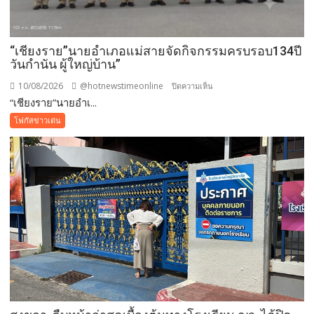
พร้อม
ประสาน
แนวทาง
แก้ไข
“เชียงราย”นายอำเภอแม่สายจัดกิจกรรมครบรอบ134ปี
วันกำนัน ผู้ใหญ่บ้าน”
10/08/2026
@hotnewstimeonline
บน
ปิดความเห็น
“เชียงราย”นายอำเ...
“เชียงราย”นาย
อำเภอ
โฟกัสข่าวเด่น
แม่สาย
จัด
กิจกรรม
ครบ
รอบ134ปี
วัน
กำนัน
ผู้ใหญ่
บ้าน”