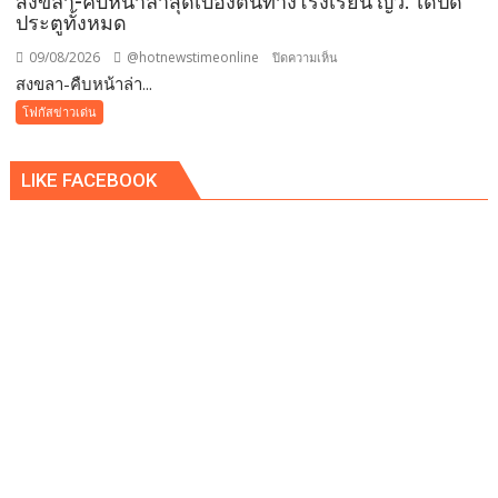
สงขลา-คืบหน้าล่าสุดเบื้องต้นทางโรงเรียน ญว. ได้ปิด
ประตูทั้งหมด
09/08/2026
@hotnewstimeonline
บน
ปิดความเห็น
สงขลา-คืบหน้าล่า...
สงขลา-
คืบ
โฟกัสข่าวเด่น
หน้า
ล่าสุด
LIKE FACEBOOK
เบื้อง
ต้นทาง
โรงเรียน
ญว.
ได้
ปิด
ประตู
ทั้งหมด