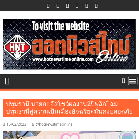
Skip
to
content
ปทุมธานี นายกแจ๊สโชว์ผลงาน2ปีพลิกโฉม
ปทุมธานีสู่ความเป็นเมืองอัจฉริยะมั่นคงปลอดภัย
15/02/2023
@hotnewstimeonline