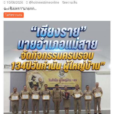
10/08/2026
@hotnewstimeonline
บน
ปิดความเห็น
ฉะเชิงเทรา“นายกก...
ฉะเชิงเทรา“นายก
ก้อย”
โฟกัสข่าวเด่น
ลงพื้น
ที่
คลอง
ทด
ตา
พวง
รับ
ฟัง
ปัญหา
ผัก
ตบ
ชวา
และ
วัชพืช
ขวาง
ทาง
น้ำ