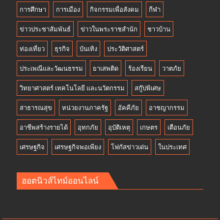
การศึกษา
การเมือง
กิจกรรมเพื่อสังคม
กีฬา
ข่าวประชาสัมพันธ์
ข่าวในพระราชสำนัก
ชาวบ้าน
ท่องเที่ยว
ธุรกิจ
บันเทิง
ประวัติศาสตร์
ประเพณีและวัฒนธรรม
ยาเสพติด
ร้องเรียน
วาตภัย
วิทยาศาสตร์ เทคโนโลยี และนวัตกรรม
สกู๊ปพิเศษ
สาธารณสุข
หน่วยงานภาครัฐ
อัคคีภัย
อาชญากรรม
อาชีพสร้างรายได้
อุทกภัย
อุบัติเหตุ
เกษตร
เตือนภัย
เศรษฐกิจ
เศรษฐกิจพอเพียง
โฟกัสข่าวเด่น
ในประเทศ
ฮอตนิวส์ไทม์ออนไลน์