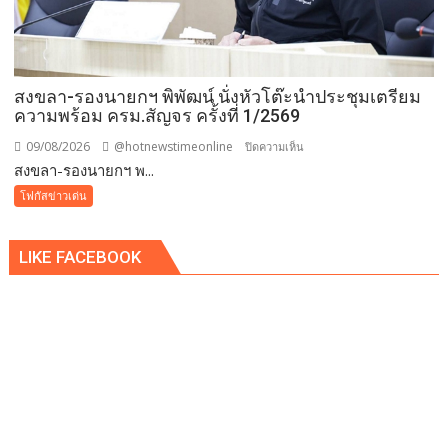
วัน
แม่
กว่า
๕๐๐
สงขลา-รองนายกฯ พิพัฒน์ นั่งหัวโต๊ะนำประชุมเตรียม
คน
ความพร้อม ครม.สัญจร ครั้งที่ 1/2569
ต้าน
ยา
09/08/2026
@hotnewstimeonline
บน
ปิดความเห็น
เสพ
สงขลา-รองนายกฯ พ...
สงขลา-
ติด
รอง
โฟกัสข่าวเด่น
นา
ยกฯ
LIKE FACEBOOK
พิพัฒน์
นั่ง
หัว
โต๊ะ
นำ
ประชุม
เตรียม
ความ
พร้อม