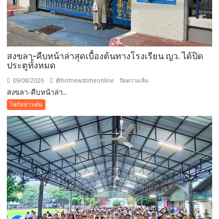
สงขลา-คืบหน้าล่าสุดเบื้องต้นทางโรงเรียน ญว. ได้ปิด
ประตูทั้งหมด
09/08/2026
@hotnewstimeonline
บน
ปิดความเห็น
สงขลา-คืบหน้าล่า...
สงขลา-
คืบ
โฟกัสข่าวเด่น
หน้า
ล่าสุด
เบื้อง
ต้นทาง
โรงเรียน
ญว.
ได้
ปิด
ประตู
ทั้งหมด