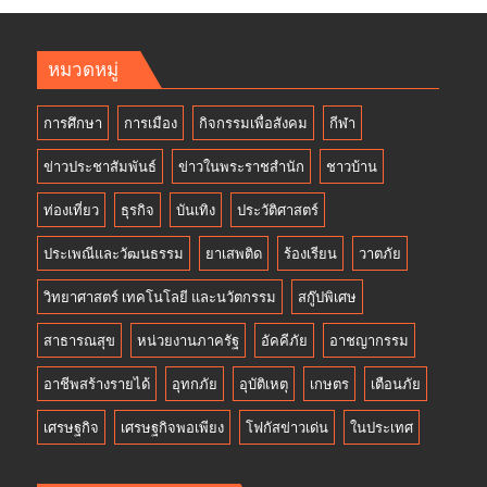
หมวดหมู่
การศึกษา
การเมือง
กิจกรรมเพื่อสังคม
กีฬา
ข่าวประชาสัมพันธ์
ข่าวในพระราชสำนัก
ชาวบ้าน
ท่องเที่ยว
ธุรกิจ
บันเทิง
ประวัติศาสตร์
ประเพณีและวัฒนธรรม
ยาเสพติด
ร้องเรียน
วาตภัย
วิทยาศาสตร์ เทคโนโลยี และนวัตกรรม
สกู๊ปพิเศษ
สาธารณสุข
หน่วยงานภาครัฐ
อัคคีภัย
อาชญากรรม
อาชีพสร้างรายได้
อุทกภัย
อุบัติเหตุ
เกษตร
เตือนภัย
เศรษฐกิจ
เศรษฐกิจพอเพียง
โฟกัสข่าวเด่น
ในประเทศ