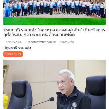
ปทุมธานี รวมพลัง “กองทุนแม่ของแผ่นดิน” เดิน–วิ่งการ
กุศลวันแม่ กว่า ๕๐๐ คน ต้านยาเสพติด
09/08/2026
@hotnewstimeonline
บน
ปิดความเห็น
ปทุมธานี รวมพลัง...
ปทุมธานี
รวม
โฟกัสข่าวเด่น
พลัง
“กองทุน
แม่
ของ
แผ่น
ดิน”
เดิน–
วิ่ง
การ
กุศล