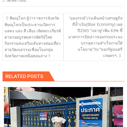
โฟกัสข่าวเด่น
แนะแนว
พิษณุโลก ผู้ว่าราชการจังหวัด
“อลงกรณ์”เร่งเดินหน้าเศรษฐกิจ
เรื่อง
สีน้ำเงิน(Blue Economy) เผย
พิษณุโลกเป็นประธานเปิดการ
ปี2565 ”ปลาทู”เพิ่ม 63% ชี้
แสดง แสง สี เสียง เทิดพระเกียรติ
มาตรการปิดอ่าวของกรมประมง
ตามรอยบูรพมหากษัตริย์ไทย
บรรลุความสำเร็จภายใต้
กิจกรรมส่งเสริมเส้นทางท่องเที่ยว
นโยบาย”3ป.”ของรัฐมนตรี
สายวัฒนธรรมเชื่อมโยงกลุ่ม
เกษตรฯ.
จังหวัดภาคเหนือตอนล่าง 1
RELATED POSTS