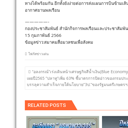
ทางได้พร้อมกัน อีกทั้งยังง่ายต่อการส่งแผนการบินข้าม
อากาศยานพลเรือน
—————-
กองประชาสัมพันธ์ สำนักกิจการพลเรือนและประชาสัมพั
15 กุมภาพันธ์ 2566
ข้อมูลข่าว:สมาคมสื่อมวลชนเพื่อสังคม
โฟกัสข่าวเด่น
แนะแนว
“อลงกรณ์”เร่งเดินหน้าเศรษฐกิจสีน้ำเงิน(Blue Economy
เรื่อง
เผยปี2565 ”ปลาทู”เพิ่ม 63% ชี้มาตรการปิดอ่าวของกรมปร
บรรลุความสำเร็จภายใต้นโยบาย”3ป.”ของรัฐมนตรีเกษตรฯ
RELATED POSTS