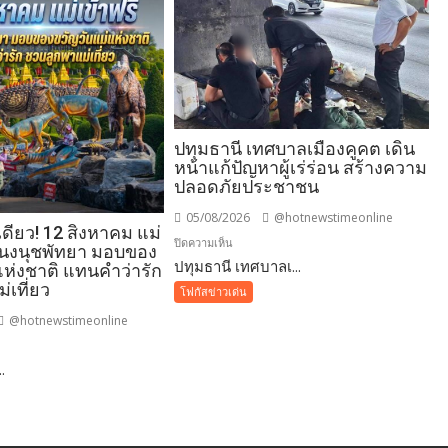
ปทุมธานี เทศบาลเมืองคูคต เดิน
หน้าแก้ปัญหาผู้เร่ร่อน สร้างความ
ปลอดภัยประชาชน
05/08/2026
@hotnewstimeonline
้งเดียว! 12 สิงหาคม แม่
บน
ปิดความเห็น
นนงนุชพัทยา มอบของ
ปทุมธานี เทศบาลเ...
ปทุมธานี
แห่งชาติ แทนคำว่ารัก
เทศบาล
่เที่ยว
โฟกัสข่าวเด่น
เมือง
@hotnewstimeonline
คูคต
เดิน
..
หน้า
แก้
ปัญหา
ผู้