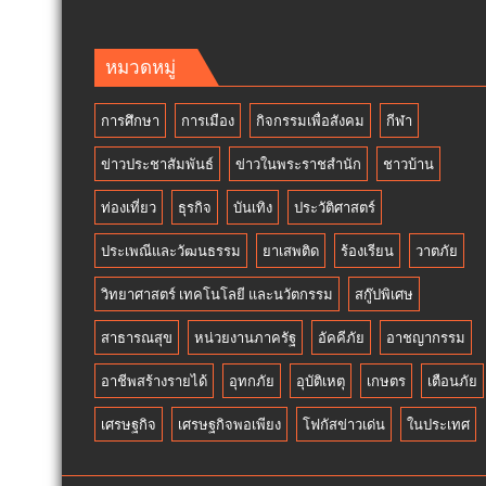
พา
เดียว!
พา
12
ว
สิงหา
หมวดหมู่
เวอร์
แม่
”
เข้า
การศึกษา
การเมือง
กิจกรรมเพื่อสังคม
กีฬา
ส่ง
ฟรี
เสริม
สวน
ข่าวประชาสัมพันธ์
ข่าวในพระราชสำนัก
ชาวบ้าน
โรงเรียน
นงนุช
สุข
พัทยา
ท่องเที่ยว
ธุรกิจ
บันเทิง
ประวัติศาสตร์
ภาวะ
มอบ
ดี
ของ
ประเพณีและวัฒนธรรม
ยาเสพติด
ร้องเรียน
วาตภัย
ด้วย
ขวัญ
จุลินทรีย์”
วิทยาศาสตร์ เทคโนโลยี และนวัตกรรม
สกู๊ปพิเศษ
วัน
(
แม่
สาธารณสุข
หน่วยงานภาครัฐ
อัคคีภัย
อาชญากรรม
Healthy
แห่ง
school)
ชาติ
อาชีพสร้างรายได้
อุทกภัย
อุบัติเหตุ
เกษตร
เตือนภัย
เสริม
แทน
ความ
คำ
เศรษฐกิจ
เศรษฐกิจพอเพียง
โฟกัสข่าวเด่น
ในประเทศ
รู้
ว่า
เยาวชน
รัก
จัดการ
ชวน