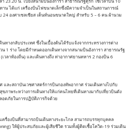
วลา 23.20 น. ไปยังสนามบินอังการา สาธารณรัฐตุรกี ใช้เวลาบิน 10
ชทาน ได้แก่ เครื่องปั่นไฟขนาดเล็กซึ่งมีความจำเป็นในสถานการณ์
ิดลบ 24 องศาเซลเซียส เต็นท์นอนขนาดใหญ่ สำหรับ 5 – 6 คน ผ้านวม
ินทางกลับประเทศ ซึ่งในเบื้องต้นได้รับแจ้งจากกระทรวงการต่าง
จำนวน 1 ร่าง โดยมีกำหนดออกเดินทางจากสนามบินอังการา สาธารณรัฐ
น. (เวลาท้องถิ่น) และเดินทางถึง ท่าอากาศยานทหาร 2 กองบิน 6
าศ และสถาบันเวชศาสตร์การบินกองทัพอากาศ ร่วมเดินทางไปกับ
ังสุขภาพระหว่างการเดินทางให้แก่คนไทยที่เดินทางมากับเที่ยวบินดัง
ปลอดภัยในการปฏิบัติภารกิจด้วย
ป็นเครื่องบินที่สามารถบินเดินทางระยะไกล สามารถบรรทุกบุคคล
 ให้ผู้ประสบภัยและผู้เสียชีวิต รวมทั้งผู้ติดเชื้อโควิด-19 ร่วมเดิน