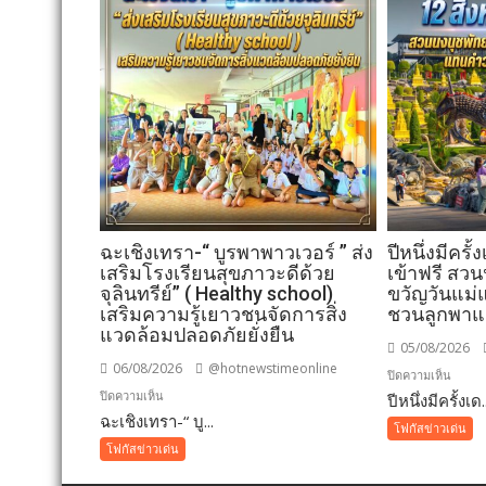
ฉะเชิงเทรา-​“ บูรพาพาวเวอร์ ” ส่ง
ปีหนึ่งมีครั
เสริมโรงเรียนสุขภาวะดีด้วย
เข้าฟรี สว
จุลินทรีย์” ( Healthy school)
ขวัญวันแม่
เสริมความรู้เยาวชนจัดการสิ่ง
ชวนลูกพาแม
แวดล้อมปลอดภัยยั่งยืน
05/08/2026
06/08/2026
@hotnewstimeonline
บน
ปิดความเห็น
บน
ปิดความเห็น
ปีหนึ่งมีครั้งเด.
ปี
ฉะเชิงเทรา-​“ บู...
ฉะเชิงเทรา-​
หนึ่ง
โฟกัสข่าวเด่น
“
มี
โฟกัสข่าวเด่น
บูร
ครั้ง