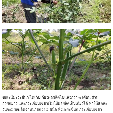
ขณะนี้มะระขี้นก ได้เก็บเกี่ยวผลผลิตไปแล้วกว่า ๓ เดือน ส่วน
ถั่วฝักยาว และกระเจี๊ยบเขียวเริ่มให้ผลผลิตเก็บเกี่ยวได้ ทำให้แต่ละ
วันจะมีผลผลิตจำหน่ายกว่า 5 ชนิด ทั้งมะระขี้นก กระเจี๊ยบเขียว