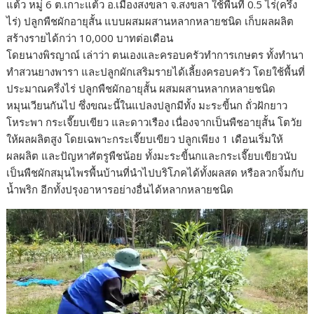
แต้ว หมู่ 6 ต.เกาะแต้ว อ.เมืองสงขลา จ.สงขลา ใช้พื้นที่ 0.5 ไร่(ครึ่ง
ไร่) ปลูกพืชผักอายุสั้น แบบผสมผสานหลากหลายชนิด เก็บผลผลิต
สร้างรายได้กว่า 10,000 บาทต่อเดือน
โดยนางพิรญาณ์ เล่าว่า ตนเองและครอบครัวทำการเกษตร ทั้งทำนา
ทำสวนยางพารา และปลูกผักเสริมรายได้เลี้ยงครอบครัว โดยใช้พื้นที่
ประมาณครึ่งไร่ ปลูกพืชผักอายุสั้น ผสมผสานหลากหลายชนิด
หมุนเวียนกันไป ซึ่งขณะนี้ในแปลงปลูกมีทั้ง มะระขี้นก ถั่วฝักยาว
โหระพา กระเจี๊ยบเขียว และดาวเรือง เนื่องจากเป็นพืชอายุสั้น โตวัย
ให้ผลผลิตสูง โดยเฉพาะกระเจี๊ยบเขียว ปลูกเพียง 1 เดือนเริ่มให้
ผลผลิต และปัญหาศัตรูพืชน้อย ทั้งมะระขี้นกและกระเจี๊ยบเขียวนับ
เป็นพืชผักสมุนไพรพื้นบ้านที่นำไปบริโภคได้ทั้งผลสด หรือลวกจิ้มกับ
น้ำพริก อีกทั้งปรุงอาหารอย่างอื่นได้หลากหลายชนิด