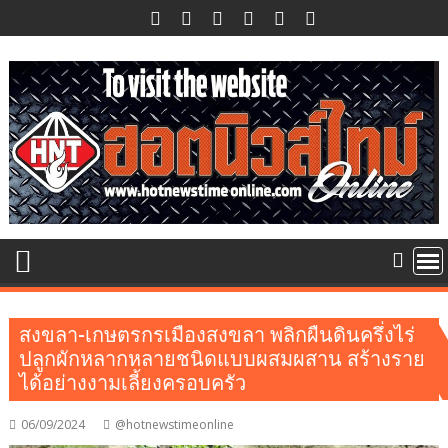
Skip
to
content
สงขลา-เกษตรกรเมืองสงขลา พลิกผืนดินครึ่งไร่
ปลูกผักหลากหลายชนิดแบบผสมผสาน สร้างราย
ได้อย่างงามเลี้ยงครอบครัว
06/09/2024
@hotnewstimeonline