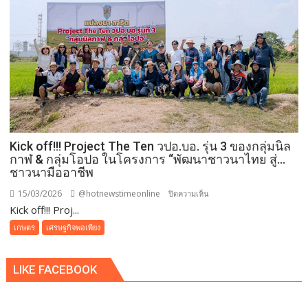
ใบ
จุด
กลม”
ช่วง
ฤดู
ฝน
แนะ
สังเกต
อาการ-
Kick off!!! Project The Ten วปอ.บอ. รุ่น 3 ของกลุ่มนิล
ดูแล
กาฬ & กลุ่มโอปอ ในโครงการ “พัฒนาชาวนาไทย สู่…
สวน
ชาวนามืออาชีพ
อย่าง
ถูก
15/03/2026
@hotnewstimeonline
บน
ปิดความเห็น
วิธี
Kick off!!! Proj...
Kick
ลด
off!!!
เกษตร
เศรษฐกิจพอเพียง
ความ
Project
เสีย
The
LIKE FACEBOOK
หาย
Ten
ได้
วปอ.บอ.
รุ่น