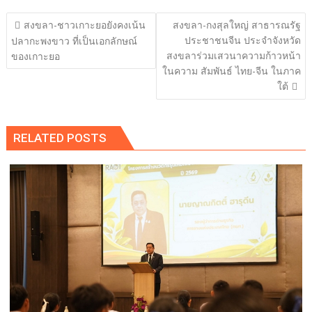
แนะแนว
สงขลา-ชาวเกาะยอยังคงเน้น
สงขลา-กงสุลใหญ่ สาธารณรัฐ
เรื่อง
ประชาชนจีน ประจำจังหวัด
ปลากะพงขาว ที่เป็นเอกลักษณ์
สงขลาร่วมเสวนาความก้าวหน้า
ของเกาะยอ
ในความ สัมพันธ์ ไทย-จีน ในภาค
ใต้
RELATED POSTS