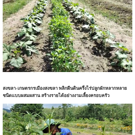
สงขลา-เกษตรกรเมืองสงขลา พลิกผืนดินครึ่งไร่ปลูกผักหลากหลาย
ชนิดแบบผสมผสาน สร้างรายได้อย่างงามเลี้ยงครอบครัว