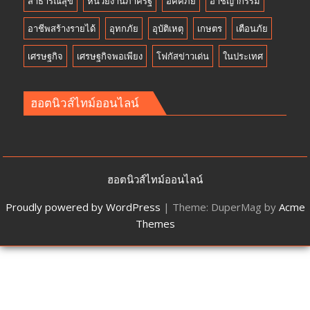
สาธารณสุข
หน่วยงานภาครัฐ
อัคคีภัย
อาชญากรรม
อาชีพสร้างรายได้
อุทกภัย
อุบัติเหตุ
เกษตร
เตือนภัย
เศรษฐกิจ
เศรษฐกิจพอเพียง
โฟกัสข่าวเด่น
ในประเทศ
ฮอตนิวส์ไทม์ออนไลน์
ฮอตนิวส์ไทม์ออนไลน์
Proudly powered by WordPress
|
Theme: DuperMag by
Acme
Themes