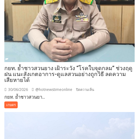
จัด
workshop
–
ประกวด
ข้อ
เสนอ
โครงการ
วิจัย
เตรียม
ปั้น
กยท. ย้ำชาวสวนยาง เฝ้าระวัง “โรคใบจุดกลม” ช่วงฤดู
ต่อ
ฝน แนะสังเกตอาการ-ดูแลสวนอย่างถูกวิธี ลดความ
เสียหายได้
สู่
นวัตกรรม
30/06/2026
@hotnewstimeonline
บน
ปิดความเห็น
ยาง
กยท. ย้ำชาวสวนยา...
กยท.
ย้ำ
เกษตร
ชาวสวน
ยาง
เฝ้า
ระวัง
“โรค