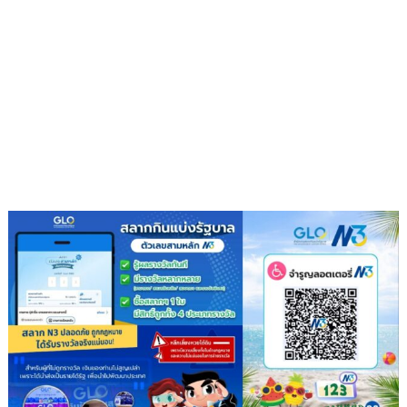
3
ของ
กลุ่ม
นิล
กาฬ
&
กลุ่ม
โอปอ
ใน
โครงการ
“พัฒนา
ชาวนา
ไทย
สู่…
ชาวนา
มือ
อาชีพ