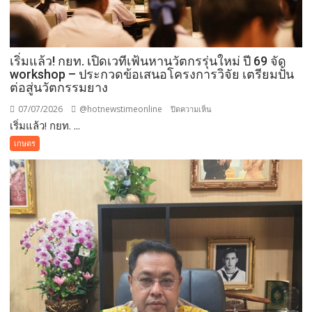
เริ่มแล้ว! กยท. เปิดเวทีเฟ้นหานวัตกรรุ่นใหม่ ปี 69 จัด
workshop – ประกวดข้อเสนอโครงการวิจัย เตรียมปั้น
ต่อสู่นวัตกรรมยาง
07/07/2026
@hotnewstimeonline
บน
ปิดความเห็น
เริ่มแล้ว! กยท. ...
เริ่ม
แล้ว!
เกษตร
กยท.
เปิด
เวที
เฟ้น
หาน
วัต
กร
รุ่น
ใหม่
ปี
69