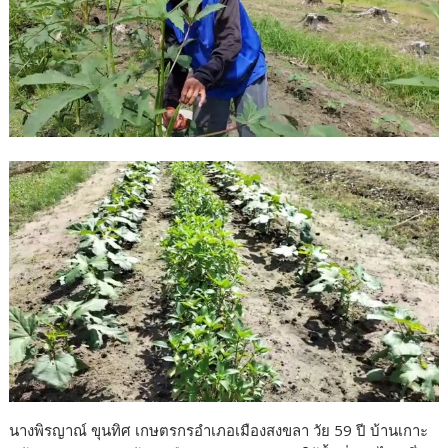
นางพิรญาณ์ ขุนทิศ เกษตรกรอำเภอเมืองสงขลา วัย 59 ปี บ้านเกาะ