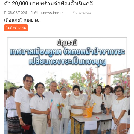
สวน
ต่ำ 20,000 บาท พร้อมจ่อฟ้องดำเนินคดี
ระดับ
08/08/2026
@hotnewstimeonline
บน
ปิดความเห็น
โลก
เตือนภัยวิกฤตยาง...
เตือน
ภัย
โฟกัสข่าวเด่น
วิกฤต
ยางพารา!
สั่ง
ห้าม
ใช้
“สาร
จับ
ตัว
ยาง
ชนิด
ผง-
ผงขาว”
โรงงาน
ประกาศ
ปฏิเสธ
รับ