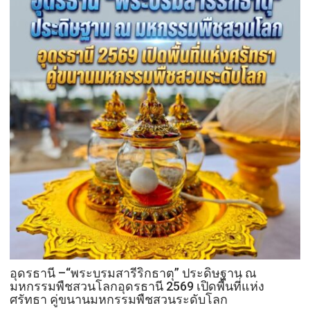
อุดรธานี –“พระบรมสารีริกธาตุ” ประดิษฐาน ณ
มหกรรมพืชสวนโลกอุดรธานี 2569 เปิดพื้นที่แห่ง
ศรัทธา คู่ขนานมหกรรมพืชสวนระดับโลก