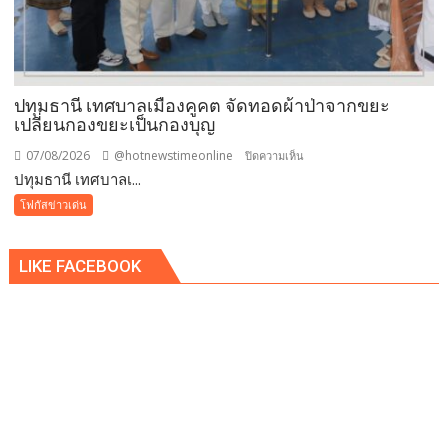
ซื้อ
ทันที
ปรับ
ขั้น
ต่ำ
ปทุมธานี เทศบาลเมืองคูคต จัดทอดผ้าป่าจากขยะ
20,000
เปลี่ยนกองขยะเป็นกองบุญ
บาท
07/08/2026
@hotnewstimeonline
บน
ปิดความเห็น
พร้อม
ปทุมธานี เทศบาลเ...
ปทุมธานี
จ่อ
เทศบาล
โฟกัสข่าวเด่น
ฟ้อง
เมือง
ดำเนิน
คูคต
คดี
LIKE FACEBOOK
จัด
ทอด
ผ้าป่า
จาก
ขยะ
เปลี่ยน
กอง
ขยะ
เป็นก