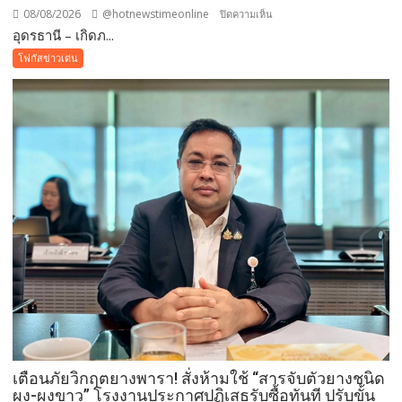
08/08/2026
@hotnewstimeonline
บน
ปิดความเห็น
อุดรธานี – เกิดภ...
อุดรธานี
–“พระบรม
โฟกัสข่าวเด่น
สารีริกธาตุ”
ประดิษฐาน
ณ
มหกรรม
พืช
สวน
โลก
อุดรธานี
2569
เปิด
พื้นที่
แห่ง
ศรัทธา
คู่
ขนาน
มหกรรม
เตือนภัยวิกฤตยางพารา! สั่งห้ามใช้ “สารจับตัวยางชนิด
พืช
ผง-ผงขาว” โรงงานประกาศปฏิเสธรับซื้อทันที ปรับขั้น