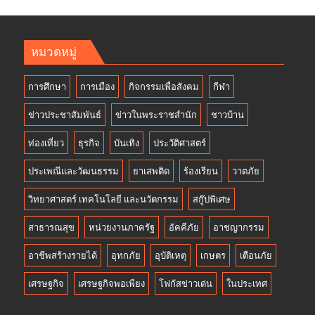
หมวดหมู่
การศึกษา
การเมือง
กิจกรรมเพื่อสังคม
กีฬา
ข่าวประชาสัมพันธ์
ข่าวในพระราชสำนัก
ชาวบ้าน
ท่องเที่ยว
ธุรกิจ
บันเทิง
ประวัติศาสตร์
ประเพณีและวัฒนธรรม
ยาเสพติด
ร้องเรียน
วาตภัย
วิทยาศาสตร์ เทคโนโลยี และนวัตกรรม
สกู๊ปพิเศษ
สาธารณสุข
หน่วยงานภาครัฐ
อัคคีภัย
อาชญากรรม
อาชีพสร้างรายได้
อุทกภัย
อุบัติเหตุ
เกษตร
เตือนภัย
เศรษฐกิจ
เศรษฐกิจพอเพียง
โฟกัสข่าวเด่น
ในประเทศ