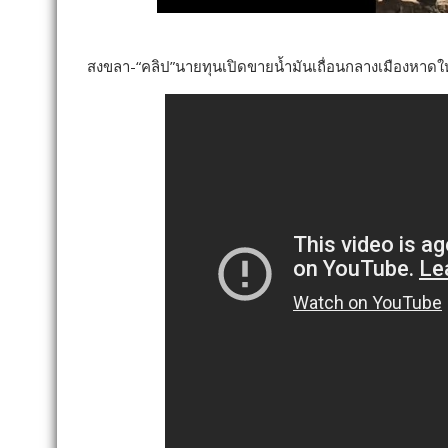
สงขลา-“คลิป”นายทุนเปิดขายน้ำมันเถื่อนกลางเมืองหาดใ