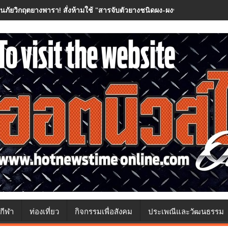
อนภัยวิกฤตยางพารา! สั่งห้ามใช้ "สารจับตัวยางชนิดผง-ผงขาว" โรงงานประกา
กีฬา
ท่องเที่ยว
กิจกรรมเพื่อสังคม
ประเพณีและวัฒนธรรม