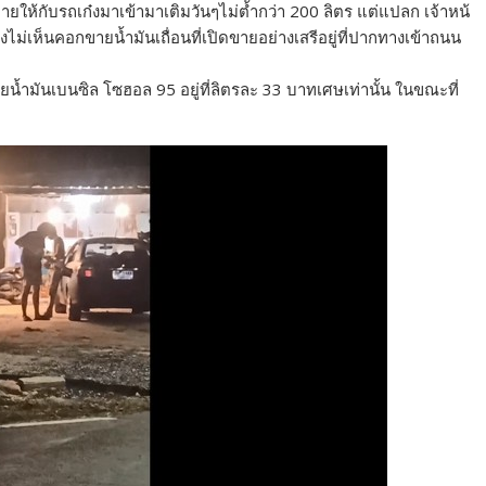
ห้กับรถเก๋งมาเข้ามาเติมวันๆไม่ต้ำกว่า 200 ลิตร แต่แปลก เจ้าหน้
องไม่เห็นคอกขายน้ำมันเถื่อนที่เปิดขายอย่างเสรีอยู่ที่ปากทางเข้าถนน
ขายน้ำมันเบนซิล โซฮอล 95 อยู่ที่ลิตรละ 33 บาทเศษเท่านั้น ในขณะที่