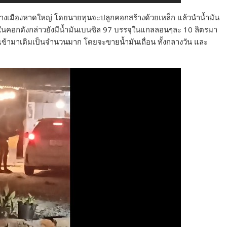
นกลางเมืองหาดใหญ่ โดยนายทุนจะปลูกคอกสร้างด้วยเหล็ก แล้วนำน้ำมัน
นคอกดังกล่าวยังมีน้ำมันเบนซิล 97 บรรจุในแกลลอนๆละ 10 ลิตรมา
งเข้ามาเติมเป็นจำนวนมาก โดยจะขายน้ำมันเถื่อน ทั้งกลางวัน และ