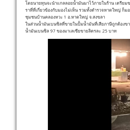
โดยนายทุนจะนำแกลลอยน้ำมันมาไว้ภายในร้าน เตรียมขายใ
ราที่ที่เกี่ยวข้องกับมองไม่เห็น รวมทั้งตำรวจหาดใหญ่ ก็ม
ชุมชนบ้านคลองหวะ 1 อ.หาดใหญ่ จ.สงขลา
ในส่วนน้ำมันเบนซิลที่ขายในปั้มน้ำมันที่เสียภาษีถูกต้อง
น้ำมันเบนซิล 97 ของมาเลเซียขายลิตรละ 25 บาท