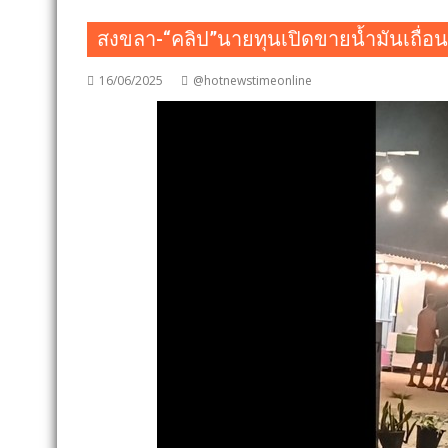
สงขลา-“คลิป”นายทุนเปิดขายน้ำมันเถื่อ
16/06/2025
@hotnewstimeonline