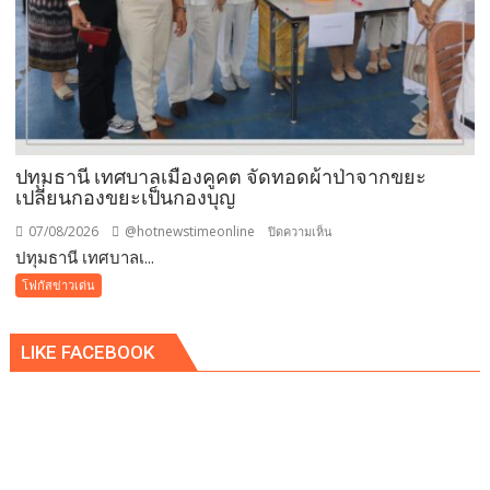
ประกาศ
ปฏิเสธ
รับ
ซื้อ
ทันที
ปรับ
ขั้น
ต่ำ
ปทุมธานี เทศบาลเมืองคูคต จัดทอดผ้าป่าจากขยะ
20,000
เปลี่ยนกองขยะเป็นกองบุญ
บาท
07/08/2026
@hotnewstimeonline
บน
ปิดความเห็น
พร้อม
ปทุมธานี เทศบาลเ...
ปทุมธานี
จ่อ
เทศบาล
โฟกัสข่าวเด่น
ฟ้อง
เมือง
ดำเนิน
คูคต
คดี
LIKE FACEBOOK
จัด
ทอด
ผ้าป่า
จาก
ขยะ
เปลี่ยน