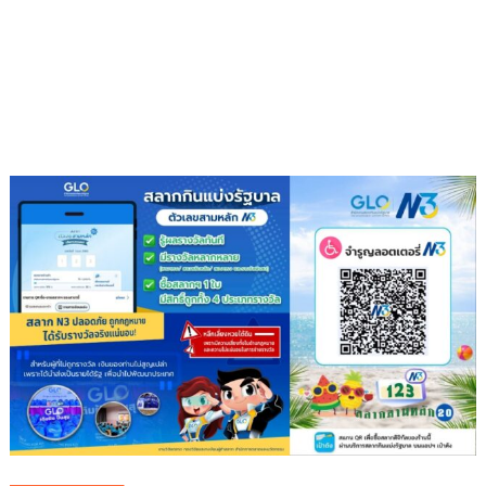
กอง
ขยะ
เป็นก
อง
บุญ