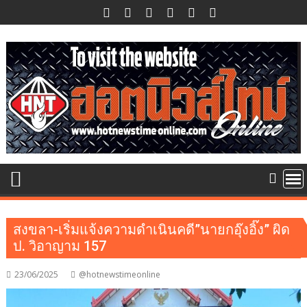
Skip
to
content
สงขลา-เริ่มแจ้งความดำเนินคดี”นายกอุ๊งอิ๊ง” ผิด
ป. วิอาญาม 157
23/06/2025
@hotnewstimeonline