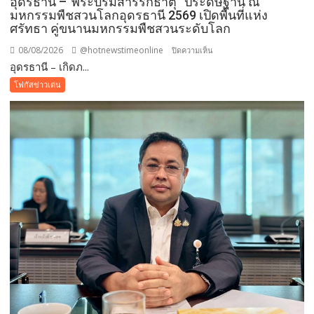
อุดรธานี –“พระบรมสารีริกธาตุ” ประดิษฐาน ณ
มหกรรมพืชสวนโลกอุดรธานี 2569 เปิดพื้นที่แห่ง
ศรัทธา คู่ขนานมหกรรมพืชสวนระดับโลก
08/08/2026
@hotnewstimeonline
บน
ปิดความเห็น
อุดรธานี – เกิดภ...
อุดรธานี
–“พระบรม
โฟกัสข่าวเด่น
สารีริกธาตุ”
ประดิษฐาน
ณ
มหกรรม
พืช
สวน
โลก
อุดรธานี
2569
เปิด
พื้นที่
แห่ง
ศรัทธา
คู่
ขนาน