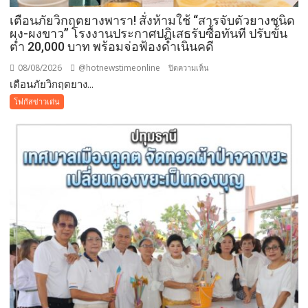
มหกรรม
เตือนภัยวิกฤตยางพารา! สั่งห้ามใช้ “สารจับตัวยางชนิด
พืช
ผง-ผงขาว” โรงงานประกาศปฏิเสธรับซื้อทันที ปรับขั้น
สวน
ต่ำ 20,000 บาท พร้อมจ่อฟ้องดำเนินคดี
ระดับ
08/08/2026
@hotnewstimeonline
บน
ปิดความเห็น
โลก
เตือนภัยวิกฤตยาง...
เตือน
ภัย
โฟกัสข่าวเด่น
วิกฤต
ยางพารา!
สั่ง
ห้าม
ใช้
“สาร
จับ
ตัว
ยาง
ชนิด
ผง-
ผงขาว”
โรงงาน