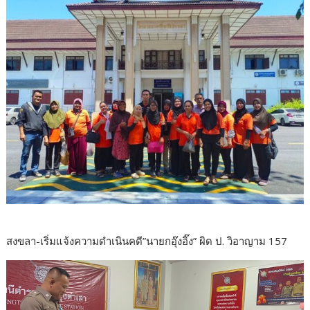
สงขลา-เริ่มแจ้งความดำเนินคดี”นายกอุ๊งอิ๊ง” ผิด ป. วิอาญาม 157