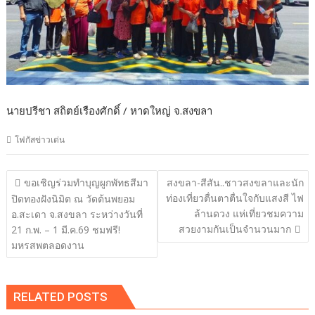
นายปรีชา สถิตย์เรืองศักดิ์ / หาดใหญ่ จ.สงขลา
โฟกัสข่าวเด่น
แนะแนว
ขอเชิญร่วมทำบุญผูกพัทธสีมา
สงขลา-สีสัน..ชาวสงขลาและนัก
เรื่อง
ท่องเที่ยวตื่นตาตื่นใจกับแสงสี ไฟ
ปิดทองฝังนิมิต ณ วัดต้นพยอม
ล้านดวง แห่เที่ยวชมความ
อ.สะเดา จ.สงขลา ระหว่างวันที่
สวยงามกันเป็นจำนวนมาก
21 ก.พ. – 1 มี.ค.69 ชมฟรี!
มหรสพตลอดงาน
RELATED POSTS