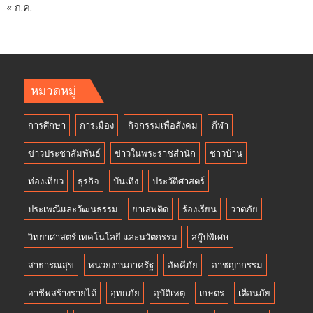
« ก.ค.
หมวดหมู่
การศึกษา
การเมือง
กิจกรรมเพื่อสังคม
กีฬา
ข่าวประชาสัมพันธ์
ข่าวในพระราชสำนัก
ชาวบ้าน
ท่องเที่ยว
ธุรกิจ
บันเทิง
ประวัติศาสตร์
ประเพณีและวัฒนธรรม
ยาเสพติด
ร้องเรียน
วาตภัย
วิทยาศาสตร์ เทคโนโลยี และนวัตกรรม
สกู๊ปพิเศษ
สาธารณสุข
หน่วยงานภาครัฐ
อัคคีภัย
อาชญากรรม
อาชีพสร้างรายได้
อุทกภัย
อุบัติเหตุ
เกษตร
เตือนภัย