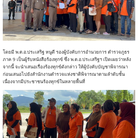
โดยมี พ.ต.อ.ประเสริฐ หนูดี รองผู้บังคับการอำนวยการ ตำรวจภูธร
ภาค 9 เป็นผู้รับหนังสือร้องทุกข์ ซึ่ง พ.ต.อ.ประเสริฐฯ เปิดเผยว่าหลัง
จากนี้ จะนำเสนอเรื่องร้องทุกข์ดังกล่าว ให้ผู้บังคับบัญชาพิจารณา
ก่อนเสนอไปยังสำนักงานตำรวจแห่งชาติพิจารณาตามลำดับชั้น
เนื่องจากมีประชาชนร้องทุกข์ในหลายพื้นที่