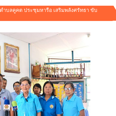
ตำบลคูคต ประชุมหารือ เสริมพลังศรัทธา ขับ