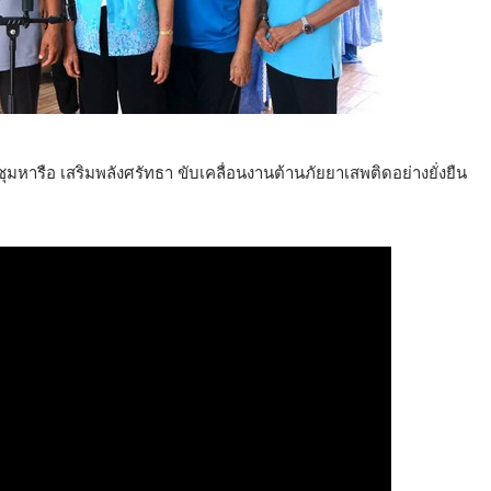
หารือ เสริมพลังศรัทธา ขับเคลื่อนงานต้านภัยยาเสพติดอย่างยั่งยืน