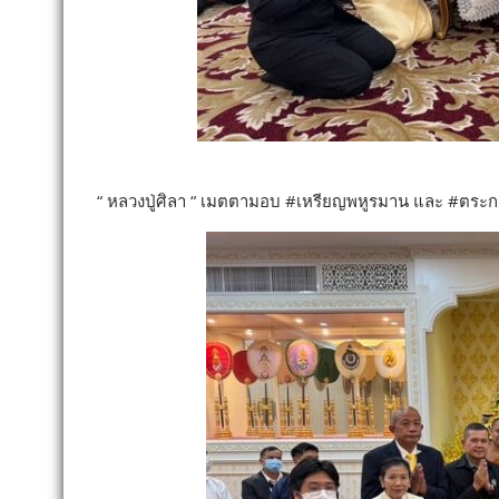
“ หลวงปู่ศิลา “ เมตตามอบ #เหรียญพหูรมาน และ #ตระก