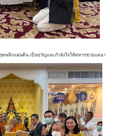
รุดพลิกแผ่นดิน เป็นขวัญและกำลังใจให้ทหารชายแดน !