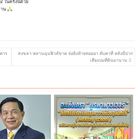
ในครั้งนี้ด้วย
ท่าน
ทหาร
สงขลา-หลานฉุนฟิวส์ขาด จ่อยิงท้ายทอยอา ดับคาที่ หลังมีปาก
เสียงปมที่ดินมานาน