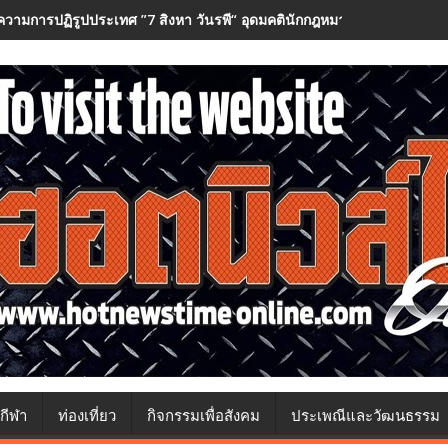
วามการปฏิรูปประเทศ ”7 สิงหา วันรพี“ อุดมคตินักกฎหมายภายใต้วิกฤติศร
กีฬา
ท่องเที่ยว
กิจกรรมเพื่อสังคม
ประเพณีและวัฒนธรรม