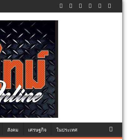
ัทธา
สังคม
เศรษฐกิจ
ในประเทศ