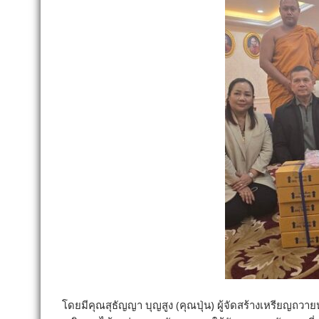
โดยมีคุณสุธัญญา บุญสูง (คุณปุ่น) ผู้จัดสร้างเหรียญถวายห