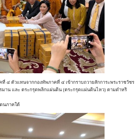
ที่ ๔ ตัวแทนจากกองทัพภาคที่ ๔ เข้ากราบถวายสักการะพระราชวัชร
หูรมาน และ ตระกรุดพลิกแผ่นดิน (ตระกรุดแผ่นดินไหว) ตามดำหริ
แดนภาคใต้