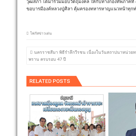
วุฒิสภา ได้มาร่วมมอบวัตถุมงคล ให้กับทางกองทัพภาคที่ ๔ 
ขอบารมีองค์หลวงปู่ศิลา คุ้มครองทหารหาญแนวหน้าทุก
โฟกัสข่าวเด่น
แนะแนว
นครราชสีมา พิธีรำลึกวีรชน เนื่องในวันสถาปนาหน่วย
เรื่อง
พราน ครบรอบ 47 ปี
RELATED POSTS