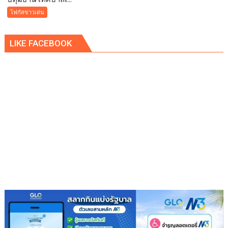
จ่อ
เทศบาล
โฟกัสข่าวเด่น
ฟ้อง
เมือง
ดำเนิน
คูคต
คดี
LIKE FACEBOOK
จัด
ทอด
ผ้าป่า
จาก
ขยะ
เปลี่ยน
กอง
ขยะ
เป็นก
อง
บุญ