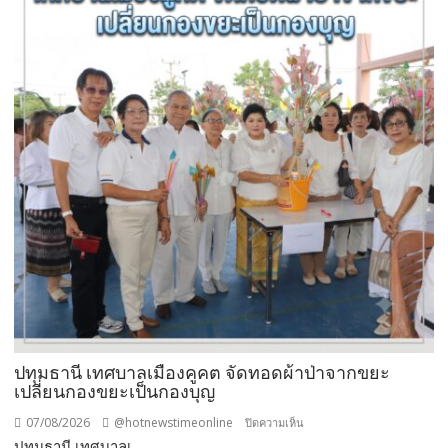
ใช้
“สาร
จับ
ตัว
ยาง
ชนิด
ผง-
ผงขาว”
โรงงาน
ประกาศ
ปฏิเสธ
รับ
ซื้อ
ทันที
ปรับ
ขั้น
ต่ำ
ปทุมธานี เทศบาลเมืองคูคต จัดทอดผ้าป่าจากขยะ
20,000
เปลี่ยนกองขยะเป็นกองบุญ
บาท
07/08/2026
@hotnewstimeonline
บน
ปิดความเห็น
พร้อม
ปทุมธานี เทศบาลเ...
ปทุมธานี