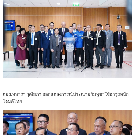
กมธ.ทหารฯ วุฒิสภา ออกแถลงการณ์ประณามกัมพูชาใช้อาวุธหนัก
โจมตีไทย