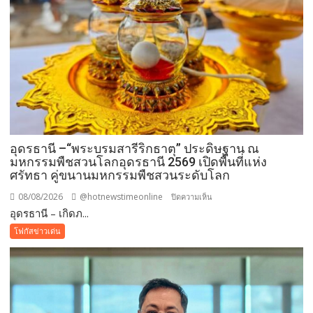
อุดรธานี –“พระบรมสารีริกธาตุ” ประดิษฐาน ณ
มหกรรมพืชสวนโลกอุดรธานี 2569 เปิดพื้นที่แห่ง
ศรัทธา คู่ขนานมหกรรมพืชสวนระดับโลก
08/08/2026
@hotnewstimeonline
บน
ปิดความเห็น
อุดรธานี – เกิดภ...
อุดรธานี
–“พระบรม
โฟกัสข่าวเด่น
สารีริกธาตุ”
ประดิษฐาน
ณ
มหกรรม
พืช