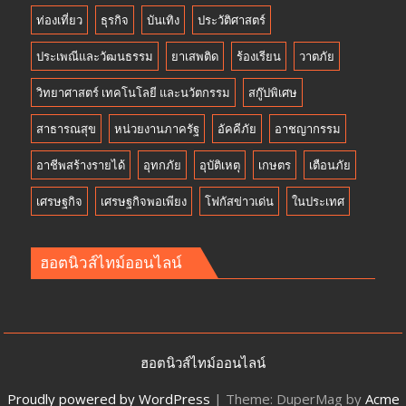
ท่องเที่ยว
ธุรกิจ
บันเทิง
ประวัติศาสตร์
ประเพณีและวัฒนธรรม
ยาเสพติด
ร้องเรียน
วาตภัย
วิทยาศาสตร์ เทคโนโลยี และนวัตกรรม
สกู๊ปพิเศษ
สาธารณสุข
หน่วยงานภาครัฐ
อัคคีภัย
อาชญากรรม
อาชีพสร้างรายได้
อุทกภัย
อุบัติเหตุ
เกษตร
เตือนภัย
เศรษฐกิจ
เศรษฐกิจพอเพียง
โฟกัสข่าวเด่น
ในประเทศ
ฮอตนิวส์ไทม์ออนไลน์
ฮอตนิวส์ไทม์ออนไลน์
Proudly powered by WordPress
|
Theme: DuperMag by
Acme