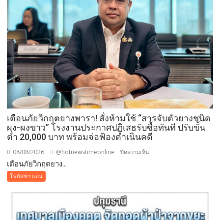
สวน
โลก
อุดรธานี
2569
เปิด
พื้นที่
แห่ง
ศรัทธา
คู่
ขนาน
มหกรรม
เตือนภัยวิกฤตยางพารา! สั่งห้ามใช้ “สารจับตัวยางชนิด
พืช
ผง-ผงขาว” โรงงานประกาศปฏิเสธรับซื้อทันที ปรับขั้น
สวน
ต่ำ 20,000 บาท พร้อมจ่อฟ้องดำเนินคดี
ระดับ
08/08/2026
@hotnewstimeonline
บน
ปิดความเห็น
โลก
เตือนภัยวิกฤตยาง...
เตือน
ภัย
โฟกัสข่าวเด่น
วิกฤต
ยางพารา!
สั่ง
ห้าม