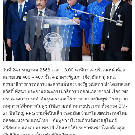
วันที่ 24 กรกฎาคม 2568 เวลา 13.00 นาฬิกา ณ บริเวณหน้าห้อง
หมายเลข 406 – 407 ชั้น 4 อาคารรัฐสภา (ฝั่งวุฒิสภา) คณะ
กรรมาธิการการทหารและความมั่นคงของรัฐ วุฒิสภา นำโดยพลเอก
สวัสดิ์ ทัศนา ประธานคณะกรรมาธิการฯ ออกแถลงการณ์ เรื่อง “ขอ
ประณามการกระทำอันรุนแรงและไร้ยางอายของกัมพูชา” ระบุจาก
เหตุการณ์ที่ทหารกัมพูชาใช้อาวุธหนักหลายประเภท ทั้งจรวด BM-
21 ปืนใหญ่ RPG รวมทั้งปืนเล็ก ระดมยิงเข้ามาในเขตประเทศไทย
ตลอดแนวชายแดนไทย – กัมพูชา บริเวณด้านจังหวัดสุรินทร์
ศรีสะเกษ และอุบลราชธานี เป็นเหตุให้ประชาชนชาวไทยต้องสูญ
เสียชีวิตและบาดเจ็บ ทรัพย์สินเสียหาย