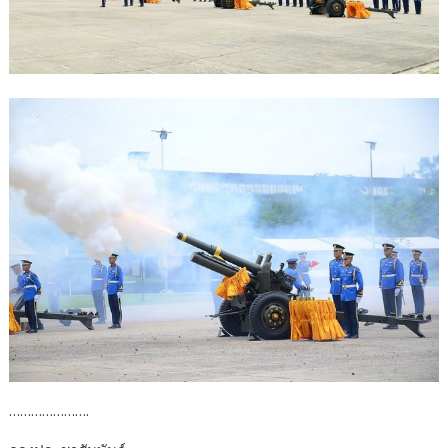
………………….