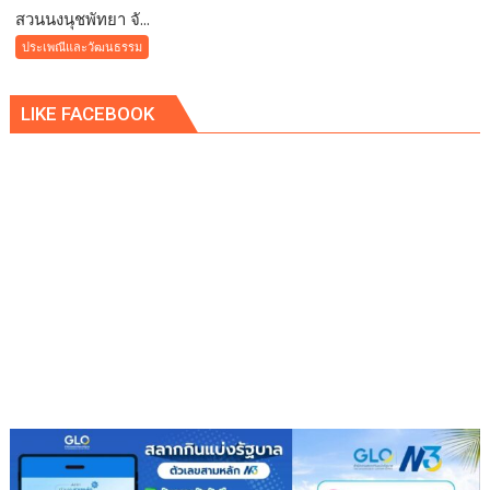
ถวาย
สวนนงนุชพัทยา จั...
สวน
พระพร
นงนุช
ประเพณีและวัฒนธรรม
ชัยมงคล
พัทยา
แด่
จัด
พระบาท
LIKE FACEBOOK
พิธี
สมเด็จ
หล่อ
พระเจ้าอยู่หัว
เทียน
เนื่อง
พรรษา
ใน
“9
โอกาส
วัด
วัน
9
เฉลิม
ต้น
พระชนมพรรษา
9
พลัง
แห่ง
ความ
ดี”
สืบสาน
พุทธ
ประเพณี