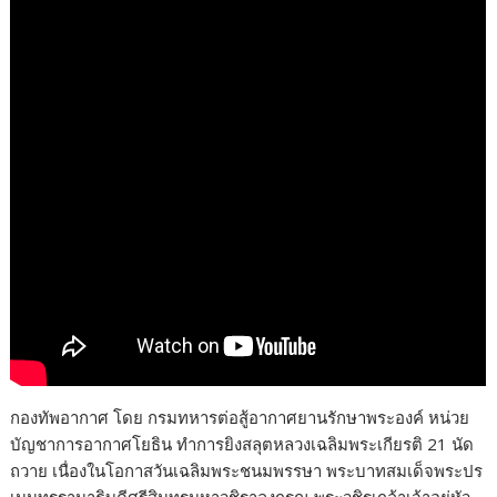
กองทัพอากาศ โดย กรมทหารต่อสู้อากาศยานรักษาพระองค์ หน่วย
บัญชาการอากาศโยธิน ทำการยิงสลุตหลวงเฉลิมพระเกียรติ 21 นัด
ถวาย เนื่องในโอกาสวันเฉลิมพระชนมพรรษา พระบาทสมเด็จพระปร
เมนทรรามาธิบดีศรีสินทรมหาวชิราลงกรณ พระวชิรเกล้าเจ้าอยู่หัว