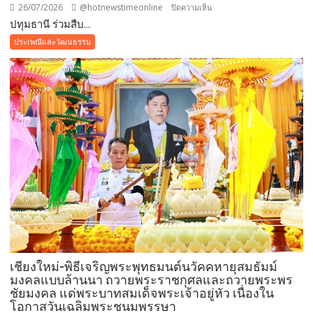
26/07/2026
@hotnewstimeonline
บน
ปิดความเห็น
ปทุมธานี ร่วมสืบ...
ปทุมธานี ร่วม
สืบสาน
ประเพณีและวัฒนธรรม
พระพุทธ
ศาสนา
ถวาย
เทียน
พรรษา
และ
สังฆทาน
4
แห่ง
เสริม
สิริ
มงคล
ใน
เทศกาล
เชียงใหม่-พิธีเจริญพระพุทธมนต์นวัคคหายุสมธัมม์
เข้า
มงคลแบบล้านนา ถวายพระราชกุศลและถวายพระพร
พรรษา
ชัยมงคล แด่พระบาทสมเด็จพระเจ้าอยู่หัว เนื่องใน
โอกาสวันเฉลิมพระชนมพรรษา