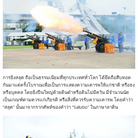
การยิงสลุต ถือเป็นธรรมเนียมที่ทุกประเทศทั่วโลก ได้ยึดถือสืบทอด
กันมาแต่ครั้งโบราณเพื่อเป็นการแสดงความเคารพให้แก่ชาติ หรือธง
หรือบุคคล โดยยิงปืนใหญ่ด้วยดินดำหรือดินไม่มีควัน มีจำนวนนัด
เป็นเกณฑ์ตามควรแก่เกียรติ หรือสิ่งที่ควรรับความเคารพ โดยคำว่า
“สลุต” นั้นมาจากรากศัพท์ของคำว่า “Salutio” ในภาษาลาติน