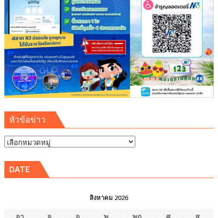
ส่ง
ต่อ
แรง
แห่ง
ศรัทธา
ใน
พระพุทธ
ศาสนา
หัวข้อข่าว
หัวข้อ
ข่าว
DATE
สิงหาคม 2026
อา.
จ.
อ.
พ.
พฤ.
ศ.
ส.