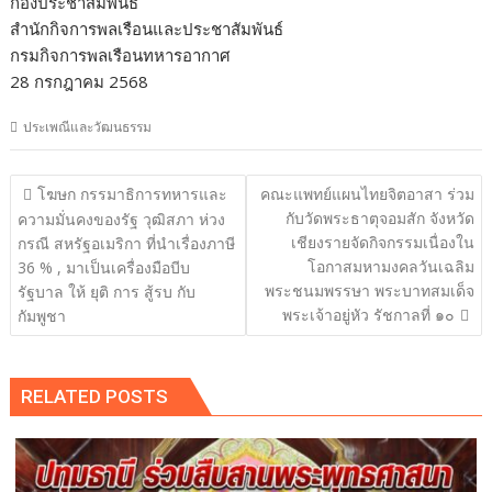
กองประชาสัมพันธ์
สำนักกิจการพลเรือนและประชาสัมพันธ์
กรมกิจการพลเรือนทหารอากาศ
28 กรกฎาคม 2568
ประเพณีและวัฒนธรรม
แนะแนว
โฆษก กรรมาธิการทหารและ
คณะแพทย์แผนไทยจิตอาสา ร่วม
เรื่อง
กับวัดพระธาตุจอมสัก จังหวัด
ความมั่นคงของรัฐ วุฒิสภา ห่วง
เชียงรายจัดกิจกรรมเนื่องใน
กรณี สหรัฐอเมริกา ที่นำเรื่องภาษี
โอกาสมหามงคลวันเฉลิม
36 % , มาเป็นเครื่องมือบีบ
พระชนมพรรษา พระบาทสมเด็จ
รัฐบาล ให้ ยุติ การ สู้รบ กับ
พระเจ้าอยู่หัว รัชกาลที่ ๑๐
กัมพูชา
RELATED POSTS