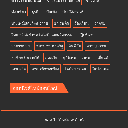
ข่าวประชาสัมพันธ์
ข่าวในพระราชสำนัก
ชาวบ้าน
ท่องเที่ยว
ธุรกิจ
บันเทิง
ประวัติศาสตร์
ประเพณีและวัฒนธรรม
ยาเสพติด
ร้องเรียน
วาตภัย
วิทยาศาสตร์ เทคโนโลยี และนวัตกรรม
สกู๊ปพิเศษ
สาธารณสุข
หน่วยงานภาครัฐ
อัคคีภัย
อาชญากรรม
อาชีพสร้างรายได้
อุทกภัย
อุบัติเหตุ
เกษตร
เตือนภัย
เศรษฐกิจ
เศรษฐกิจพอเพียง
โฟกัสข่าวเด่น
ในประเทศ
ฮอตนิวส์ไทม์ออนไลน์
ฮอตนิวส์ไทม์ออนไลน์