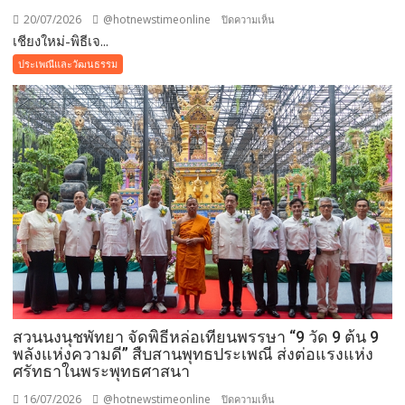
20/07/2026
@hotnewstimeonline
บน
ปิดความเห็น
เชียงใหม่-พิธีเจ...
เชียงใหม่-
พิธี
ประเพณีและวัฒนธรรม
เจริญ
พระพุทธ
มนต์
นวัค
คหา
ยุ
สม
ธัมม์
มงคล
แบบ
ล้าน
นา
ถวาย
สวนนงนุชพัทยา จัดพิธีหล่อเทียนพรรษา “9 วัด 9 ต้น 9
พระ
พลังแห่งความดี” สืบสานพุทธประเพณี ส่งต่อแรงแห่ง
ราช
ศรัทธาในพระพุทธศาสนา
กุศล
และ
16/07/2026
@hotnewstimeonline
บน
ปิดความเห็น