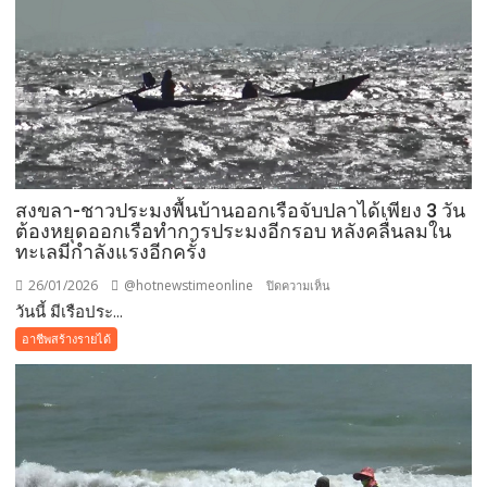
โอ
ทอป
จังหวัด
สงขลา
มี
การ
พัฒนา
รูป
สงขลา-ชาวประมงพื้นบ้านออกเรือจับปลาได้เพียง 3 วัน
แบบ
ต้องหยุดออกเรือทำการประมงอีกรอบ หลังคลื่นลมใน
นำ
ทะเลมีกำลังแรงอีกครั้ง
มา
ทำ
26/01/2026
@hotnewstimeonline
บน
ปิดความเห็น
เป็น
วันนี้ มีเรือประ...
สงขลา-
โคม
ชาว
อาชีพสร้างรายได้
ไฟ
ประมง
แบบ
พื้น
แขวน
บ้าน
และ
ออก
แบบ
เรือ
ตั้ง
จับ