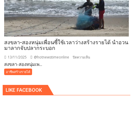
หัว
ปลา
เตียง
ได้
เพียง
3
วัน
ต้อง
สงขลา-สองหนุ่มเพื่อนซี้ใช้เวลาว่างสร้างรายได้ นำอวน
หยุด
มาลากจับปลากระบอก
ออก
เรือ
13/11/2025
@hotnewstimeonline
บน
ปิดความเห็น
ทำการ
สงขลา-สองหนุ่มเพ...
สงขลา-
ประมง
สอง
อาชีพสร้างรายได้
อีก
หนุ่ม
รอบ
เพื่อน
หลังค
LIKE FACEBOOK
ซี้
ลื่น
ใช้
ลม
เวลา
ใน
ว่าง
ทะเล
สร้าง
มี
ราย
กำลัง
ได้