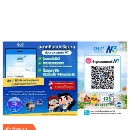
แรง
นำ
อีก
อวน
ครั้ง
มา
ลาก
จับ
ปลาก
ระ
บอก
หัวข้อข่าว