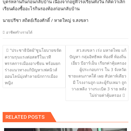
บุตรหลานกินก่อนกลับบ้าน เนื่องจากอยู่ที่โรงเรียนทั้งวัน ก็คิดว่าเลิก
เรียนต้องซื้ออะไรกินรองท้องก่อนกลับบ้าน
นายปรีชา สถิตย์เรืองศักดิ์ / หาดใหญ่ จ.สงขลา
อาชีพสร้างรายได้
แนะแนว
“ประชาธิปัตย์”ชูนโยบายขจัด
สว.สงขลา เร่ง มหาดไทย แก้
เรื่อง
ปัญหา กลุ่มอิทธิพล ท้องที่ ท้องถิ่น
ความรุนแรงต่อสตรีในเวที
เอี่ยว บีอาร์เอ็น เรียกค่าคุ้มครอง
พรรคการเมืองอาเซียน พร้อมยก
ผู้ประกอบการ ใน 3 จังหวัด
ร่างแนวทางแก้ปัญหาเฟคนิวส์
ชายแดนภาคใต้ เผย สัปดาห์เดียว
ออนไลน์มุ่งทำลายนักการเมือง
มี โรงงานถูก และผู้รับเหมา ถูก
หญิง
วางเพลิง วางระเบิด 3 ราย หลัง
ไม่จ่ายค่าคุ้มครอง
RELATED POSTS