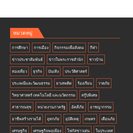
หมวดหมู่
การศึกษา
การเมือง
กิจกรรมเพื่อสังคม
กีฬา
ข่าวประชาสัมพันธ์
ข่าวในพระราชสำนัก
ชาวบ้าน
ท่องเที่ยว
ธุรกิจ
บันเทิง
ประวัติศาสตร์
ประเพณีและวัฒนธรรม
ยาเสพติด
ร้องเรียน
วาตภัย
วิทยาศาสตร์ เทคโนโลยี และนวัตกรรม
สกู๊ปพิเศษ
สาธารณสุข
หน่วยงานภาครัฐ
อัคคีภัย
อาชญากรรม
อาชีพสร้างรายได้
อุทกภัย
อุบัติเหตุ
เกษตร
เตือนภัย
เศรษฐกิจ
เศรษฐกิจพอเพียง
โฟกัสข่าวเด่น
ในประเทศ