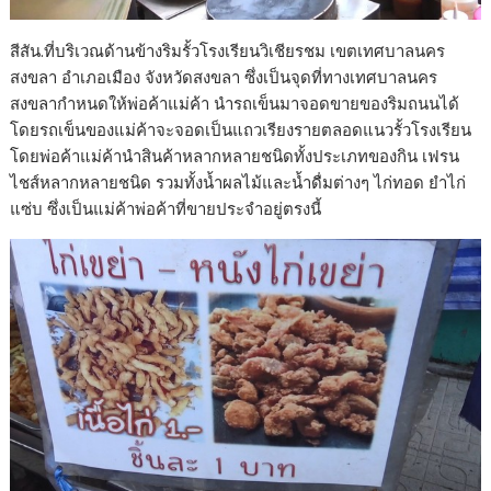
สีสัน.ที่บริเวณด้านข้างริมรั้วโรงเรียนวิเชียรชม เขตเทศบาลนคร
สงขลา อำเภอเมือง จังหวัดสงขลา ซึ่งเป็นจุดที่ทางเทศบาลนคร
สงขลากำหนดให้พ่อค้าแม่ค้า นำรถเข็นมาจอดขายของริมถนนได้
โดยรถเข็นของแม่ค้าจะจอดเป็นแถวเรียงรายตลอดแนวรั้วโรงเรียน
โดยพ่อค้าแม่ค้านำสินค้าหลากหลายชนิดทั้งประเภทของกิน เฟรน
ไชส์หลากหลายชนิด รวมทั้งน้ำผลไม้และน้ำดื่มต่างๆ ไก่ทอด ยำไก่
แซ่บ ซึ่งเป็นแม่ค้าพ่อค้าที่ขายประจำอยู่ตรงนี้