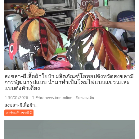
สงขลา-ผีเสื้อผ้าใยบัว ผลิตภัณฑ์โอทอปจังหวัดสงขลามี
การพัฒนารูปแบบ นำมาทำเป็นโคมไฟแบบแขวนและ
แบบตั้งหัวเตียง
30/01/2026
@hotnewstimeonline
บน
ปิดความเห็น
สงขลา-ผีเสื้อผ้า...
สงขลา-
ผีเสื้อ
อาชีพสร้างรายได้
ผ้า
ใย
บัว
ผลิตภัณฑ์