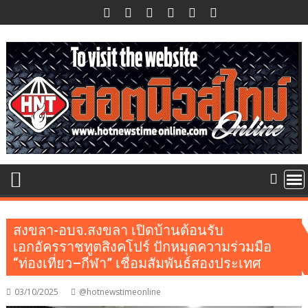
Skip
to
content
สงขลา-อบจ.สงขลา เปิดบ้านต้อนรับ
เอกอัครราชทูตสิงคโปร์ ปักหมุดความร่วมมือ
“ท่องเที่ยว–กีฬา” เชื่อมสัมพันธ์สองประเทศ
03/10/2025
@hotnewstimeonline