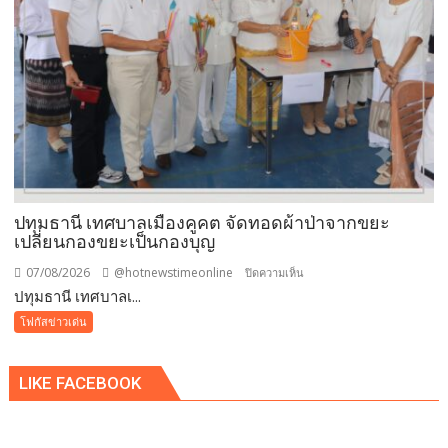
ผงขาว”
โรงงาน
ประกาศ
ปฏิเสธ
รับ
ซื้อ
ทันที
ปรับ
ขั้น
ต่ำ
ปทุมธานี เทศบาลเมืองคูคต จัดทอดผ้าป่าจากขยะ
20,000
เปลี่ยนกองขยะเป็นกองบุญ
บาท
07/08/2026
@hotnewstimeonline
บน
ปิดความเห็น
พร้อม
ปทุมธานี เทศบาลเ...
ปทุมธานี
จ่อ
เทศบาล
โฟกัสข่าวเด่น
ฟ้อง
เมือง
ดำเนิน
คูคต
คดี
LIKE FACEBOOK
จัด
ทอด
ผ้าป่า
จาก