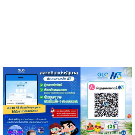
ขยะ
เปลี่ยน
กอง
ขยะ
เป็นก
อง
บุญ