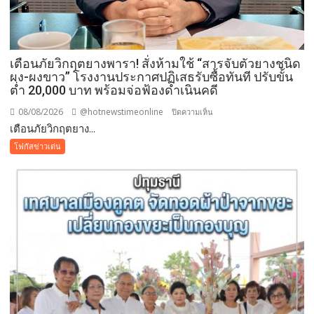
ศรัทธา
คู่
ขนาน
มหกรรม
เตือนภัยวิกฤตยางพารา! สั่งห้ามใช้ “สารจับตัวยางชนิด
พืช
ผง-ผงขาว” โรงงานประกาศปฏิเสธรับซื้อทันที ปรับขั้น
สวน
ต่ำ 20,000 บาท พร้อมจ่อฟ้องดำเนินคดี
ระดับ
08/08/2026
@hotnewstimeonline
บน
ปิดความเห็น
โลก
เตือนภัยวิกฤตยาง...
เตือน
ภัย
โฟกัสข่าวเด่น
วิกฤต
ยางพารา!
สั่ง
ห้าม
ใช้
“สาร
จับ
ตัว
ยาง
ชนิด
ผง-