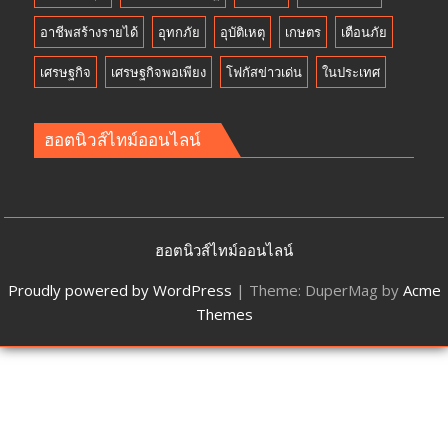
อาชีพสร้างรายได้
อุทกภัย
อุบัติเหตุ
เกษตร
เตือนภัย
เศรษฐกิจ
เศรษฐกิจพอเพียง
โฟกัสข่าวเด่น
ในประเทศ
ฮอตนิวส์ไทม์ออนไลน์
ฮอตนิวส์ไทม์ออนไลน์
Proudly powered by WordPress
|
Theme: DuperMag by
Acme
Themes