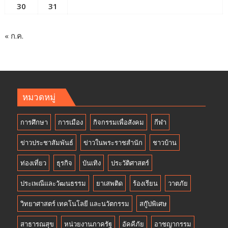
30
31
« ก.ค.
หมวดหมู่
การศึกษา
การเมือง
กิจกรรมเพื่อสังคม
กีฬา
ข่าวประชาสัมพันธ์
ข่าวในพระราชสำนัก
ชาวบ้าน
ท่องเที่ยว
ธุรกิจ
บันเทิง
ประวัติศาสตร์
ประเพณีและวัฒนธรรม
ยาเสพติด
ร้องเรียน
วาตภัย
วิทยาศาสตร์ เทคโนโลยี และนวัตกรรม
สกู๊ปพิเศษ
สาธารณสุข
หน่วยงานภาครัฐ
อัคคีภัย
อาชญากรรม