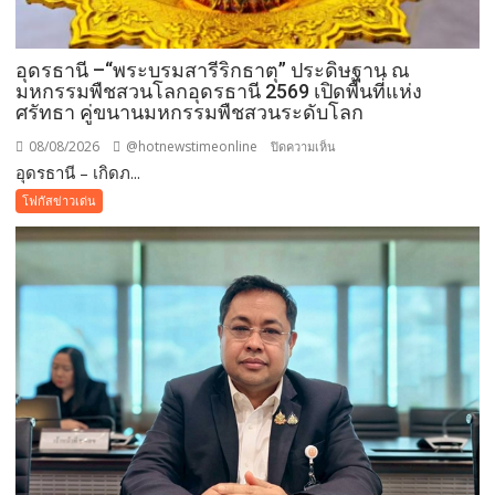
อุดรธานี –“พระบรมสารีริกธาตุ” ประดิษฐาน ณ
มหกรรมพืชสวนโลกอุดรธานี 2569 เปิดพื้นที่แห่ง
ศรัทธา คู่ขนานมหกรรมพืชสวนระดับโลก
08/08/2026
@hotnewstimeonline
บน
ปิดความเห็น
อุดรธานี – เกิดภ...
อุดรธานี
–“พระบรม
โฟกัสข่าวเด่น
สารีริกธาตุ”
ประดิษฐาน
ณ
มหกรรม
พืช
สวน
โลก
อุดรธานี
2569
เปิด
พื้นที่
แห่ง