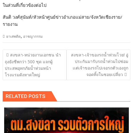
ในส่วนที่เกี่ยวข้องต่อไป
สันติ วงศ์สุนันท์/หัวหน้าศูนย์ข่าวอำเภอแม่สาย/จังหวัดเชียงราย/
รายงาน
,
ยาเสพติด
อาชญากรรม
แนะแนว
สงขลา-หน่วยงานเอกชน นำ
สงขลา-เจ้าของรถน้ำท่วมโวย! อู่
เรื่อง
ประกันมารับรถน้ำท่วมไปซ่อม
ถุงยังชีพกว่า 500 ชุด แจกผู้
เเต่เจ้าของรถไปเจอรถตัวเองถูก
ประสพอุทกภัยน้ำท่วมหน้า
จอดทิ้งในซอยเปลี่ยว
โรงแรมดังหาดใหญ่
RELATED POSTS