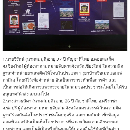
1.นายวิรัตน์ (นามสมมุติ)อายุ 37 ปี สัญชาติไทย อ.ดอยสะเก็ด
จ.เชียงใหม่ ผู้ต้องหาตามหมายจับศาลจังหวัดเชียงใหม่ ในความผิด
ฐาน“จำหน่ายยาเสพติดให้โทษในประเภท 1 (ยาบ้าหรือเมทแอมเฟ
ตามีน) โดยมีไว้เพื่อจำหน่าย อันเป็นการกระทำเพื่อการค้า และ
เป็นการก่อให้เกิดการแพร่กระจายในกลุ่มของประชาชนโดยไม่ได้รับ
อนุญาต”นำส่ง สภ.แม่โป่ง
2.นางสาวธนิดา (นามสมมุติ) อายุ 28 ปี สัญชาติไทย อ.ศรีราชา
จ.ชลบุรี ผู้ต้องหาตามหมายจับศาลจังหวัดนครสวรรค์ ในความผิด
ฐาน“ร่วมกันฉ้อโกงประชาชนโดยทุจริต และร่วมกันนำเข้าข้อมูล
คอมพิวเตอร์อันเป็นเท็จโดยประการที่น่าจะเกิดความเสียหายแก่
ประชาชน และเป็นผู้เปิดหรือยินยอมให้บุคคลอื่นใช้บัญชีเงินฝาก