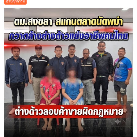
อาชญากรรม
รวบ
ตัวการ
ใหญ่
ขน
ต่างด้าว
จีน
ลักลอบ
ส่ง
ออก
มาเลเซีย