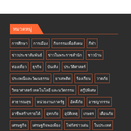
หมวดหมู่
การศึกษา
การเมือง
กิจกรรมเพื่อสังคม
กีฬา
ข่าวประชาสัมพันธ์
ข่าวในพระราชสำนัก
ชาวบ้าน
ท่องเที่ยว
ธุรกิจ
บันเทิง
ประวัติศาสตร์
ประเพณีและวัฒนธรรม
ยาเสพติด
ร้องเรียน
วาตภัย
วิทยาศาสตร์ เทคโนโลยี และนวัตกรรม
สกู๊ปพิเศษ
สาธารณสุข
หน่วยงานภาครัฐ
อัคคีภัย
อาชญากรรม
อาชีพสร้างรายได้
อุทกภัย
อุบัติเหตุ
เกษตร
เตือนภัย
เศรษฐกิจ
เศรษฐกิจพอเพียง
โฟกัสข่าวเด่น
ในประเทศ