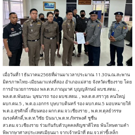
เมื่อวันที่11ธันวาคม2568ที่ผ่านมาเวลาประมาณ 11.30น.ณ.สะพาน
มิตรภาพไทย-เมียนมาแห่งที่สอง อำเภอแม่สาย จังหวัดเชียงราย โดย
การอำนวยการของ พล.ต.ท.ภาณุมาศ บุญญลักษม์ ผบช.สตม. ,
พล.ต.ต.พันธนะ นุชนารถ รอง ผบช.สตม. , พล.ต.ต.สราวุธ คนใหญ่
ผบก.ตม.5 , พ.ต.อ.เอกกร บุษบาบดินทร์ รอง ผบก.ตม.5 มอบหมายให้
พ.ต.อ.สุรศักดิ์ เทียนทอง ผกก.ตม.จว.เชียงราย , พ.ต.ท.ตุลย์วรรษ
ณรงค์ศักดิ์,พ.ต.ท.วิชัย ปันนา,พ.ต.ท.ภัทรพงศ์ ชูชื่น
สว.ตม.จว.เชียงราย ร่วมกันรับตัวบุคคลสัญชาติไทย พ้นโทษตามคำ
พิพากษาศาลประเทศเมียนมา จากเจ้าหน้าที่ ตม.จว.ท่าขี้เหล็ก