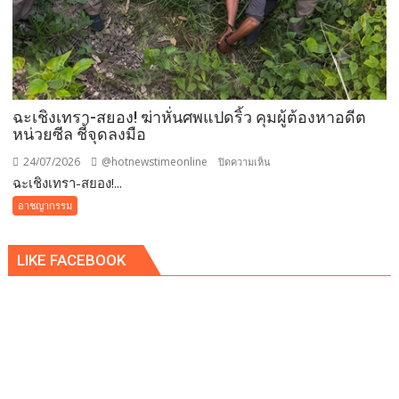
ฉะเชิงเทรา-สยอง! ฆ่าหั่นศพแปดริ้ว คุมผู้ต้องหาอดีต
หน่วยซีล ชี้จุดลงมือ
24/07/2026
@hotnewstimeonline
บน
ปิดความเห็น
ฉะเชิงเทรา-สยอง!...
ฉะเชิงเทรา-
สยอง!
อาชญากรรม
ฆ่า
หั่น
LIKE FACEBOOK
ศพ
แปดริ้ว
คุม
ผู้
ต้องหา
อดีต
หน่วย
ซีล