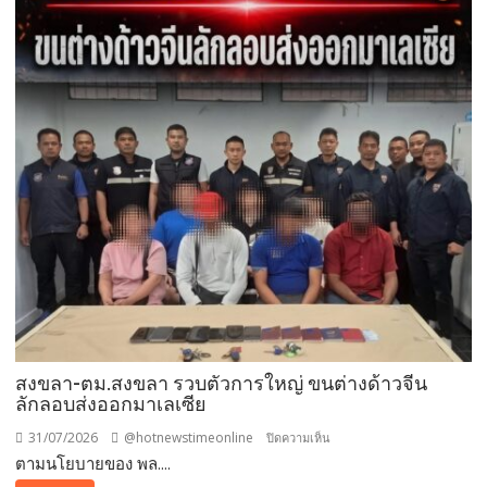
สงขลา-ตม.สงขลา รวบตัวการใหญ่ ขนต่างด้าวจีน
ลักลอบส่งออกมาเลเซีย
31/07/2026
@hotnewstimeonline
บน
ปิดความเห็น
ตามนโยบายของ พล....
สงขลา-
ตม.สงขลา