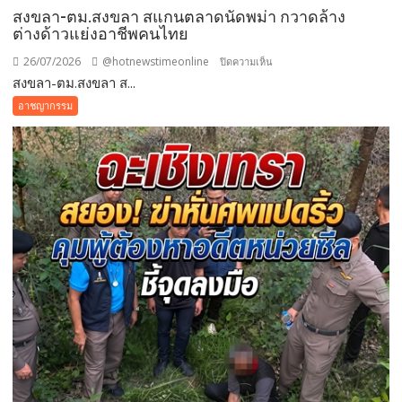
สงขลา-ตม.สงขลา สแกนตลาดนัดพม่า กวาดล้าง
ต่างด้าวแย่งอาชีพคนไทย
26/07/2026
@hotnewstimeonline
บน
ปิดความเห็น
สงขลา-ตม.สงขลา ส...
สงขลา-
ตม.สงขลา
อาชญากรรม
สแกน
ตลาด
นัด
พม่า
กวาดล้าง
ต่างด้าว
แย่ง
อาชีพ
คน
ไทย