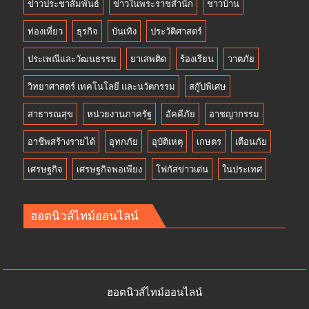
ข่าวประชาสัมพันธ์
ข่าวในพระราชสำนัก
ชาวบ้าน
ท่องเที่ยว
ธุรกิจ
บันเทิง
ประวัติศาสตร์
ประเพณีและวัฒนธรรม
ยาเสพติด
ร้องเรียน
วาตภัย
วิทยาศาสตร์ เทคโนโลยี และนวัตกรรม
สกู๊ปพิเศษ
สาธารณสุข
หน่วยงานภาครัฐ
อัคคีภัย
อาชญากรรม
อาชีพสร้างรายได้
อุทกภัย
อุบัติเหตุ
เกษตร
เตือนภัย
เศรษฐกิจ
เศรษฐกิจพอเพียง
โฟกัสข่าวเด่น
ในประเทศ
ฮอตนิวส์ไทม์ออนไลน์
ฮอตนิวส์ไทม์ออนไลน์