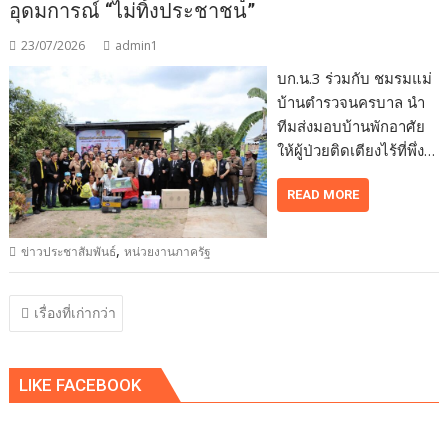
อุดมการณ์ “ไม่ทิ้งประชาชน”
23/07/2026
admin1
บก.น.3 ร่วมกับ ชมรมแม่
บ้านตำรวจนครบาล นำ
ทีมส่งมอบบ้านพักอาศัย
ให้ผู้ป่วยติดเตียงไร้ที่พึ่ง…
READ MORE
,
ข่าวประชาสัมพันธ์
หน่วยงานภาครัฐ
แนะแนว
เรื่องที่เก่ากว่า
เรื่อง
LIKE FACEBOOK