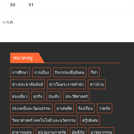
30
31
« ก.ค.
หมวดหมู่
การศึกษา
การเมือง
กิจกรรมเพื่อสังคม
กีฬา
ข่าวประชาสัมพันธ์
ข่าวในพระราชสำนัก
ชาวบ้าน
ท่องเที่ยว
ธุรกิจ
บันเทิง
ประวัติศาสตร์
ประเพณีและวัฒนธรรม
ยาเสพติด
ร้องเรียน
วาตภัย
วิทยาศาสตร์ เทคโนโลยี และนวัตกรรม
สกู๊ปพิเศษ
สาธารณสุข
หน่วยงานภาครัฐ
อัคคีภัย
อาชญากรรม