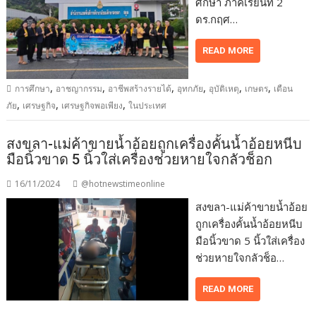
ศึกษา ภาคเรียนที่ 2
ดร.กฤศ…
READ MORE
,
,
,
,
,
,
การศึกษา
อาชญากรรม
อาชีพสร้างรายได้
อุทกภัย
อุบัติเหตุ
เกษตร
เตือน
,
,
,
ภัย
เศรษฐกิจ
เศรษฐกิจพอเพียง
ในประเทศ
สงขลา-แม่ค้าขายน้ำอ้อยถูกเครื่องคั้นน้ำอ้อยหนีบ
มือนิ้วขาด 5 นิ้วใส่เครื่องช่วยหายใจกลัวช็อก
16/11/2024
@hotnewstimeonline
สงขลา-แม่ค้าขายน้ำอ้อย
ถูกเครื่องคั้นน้ำอ้อยหนีบ
มือนิ้วขาด 5 นิ้วใส่เครื่อง
ช่วยหายใจกลัวช็อ…
READ MORE