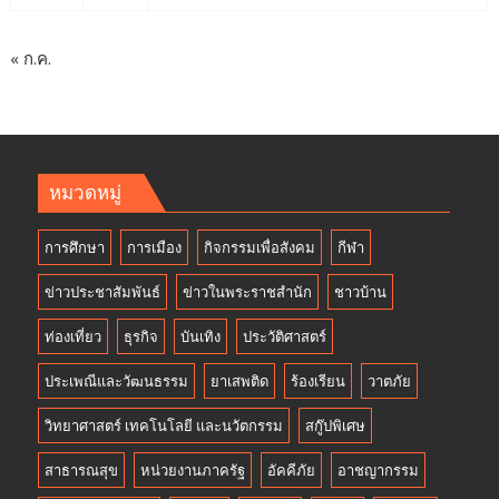
« ก.ค.
หมวดหมู่
การศึกษา
การเมือง
กิจกรรมเพื่อสังคม
กีฬา
ข่าวประชาสัมพันธ์
ข่าวในพระราชสำนัก
ชาวบ้าน
ท่องเที่ยว
ธุรกิจ
บันเทิง
ประวัติศาสตร์
ประเพณีและวัฒนธรรม
ยาเสพติด
ร้องเรียน
วาตภัย
วิทยาศาสตร์ เทคโนโลยี และนวัตกรรม
สกู๊ปพิเศษ
สาธารณสุข
หน่วยงานภาครัฐ
อัคคีภัย
อาชญากรรม