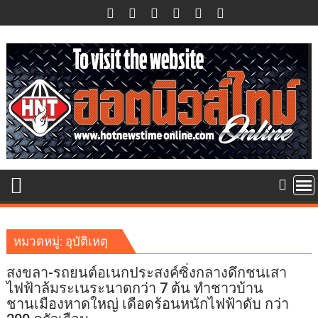
Skip
to
content
หมวดหมู่:
อุบัติเหตุ
สงขลา-รถยนต์อเนกประสงค์ซิ่งกลางดึกชนเสา
ไฟฟ้าล้มระเนระนาดกว่า 7 ต้น ทำชาวบ้าน
ชานเมืองหาดใหญ่ เดือดร้อนหนักไฟฟ้าดับ กว่า