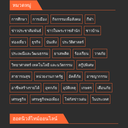
หมวดหมู่
การศึกษา
การเมือง
กิจกรรมเพื่อสังคม
กีฬา
ข่าวประชาสัมพันธ์
ข่าวในพระราชสำนัก
ชาวบ้าน
ท่องเที่ยว
ธุรกิจ
บันเทิง
ประวัติศาสตร์
ประเพณีและวัฒนธรรม
ยาเสพติด
ร้องเรียน
วาตภัย
วิทยาศาสตร์ เทคโนโลยี และนวัตกรรม
สกู๊ปพิเศษ
สาธารณสุข
หน่วยงานภาครัฐ
อัคคีภัย
อาชญากรรม
อาชีพสร้างรายได้
อุทกภัย
อุบัติเหตุ
เกษตร
เตือนภัย
เศรษฐกิจ
เศรษฐกิจพอเพียง
โฟกัสข่าวเด่น
ในประเทศ
ฮอตนิวส์ไทม์ออนไลน์