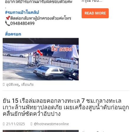
กรุณาขับ…
READ MORE
,
อุบัติเหตุ
เตือนภัย
ยัน 15 เรือล่มลอยคอกลางทะเล 7 ชม.กลางทะเล
เกาะล้านพัทยาปลอดภัย เผยเครื่องสูบน้ำดับก่อนถูก
คลื่นยักษ์ซัดคว่ำอับปาง
21/11/2025
@hotnewstimeonline