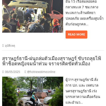
ยัน 15 เรือล่มลอยคอ
กลางทะเล 7 ชม.กลาง
ทะเลเกาะล้านพัทยา
ปลอดภัย เผยเครื่องสูบน้ำ
ดับก่อนถูกคล…
READ MORE
อุบัติเหตุ
สุราษฎร์ธานี-ฝนถล่มตัวเมืองสุราษฎร์ ขับรถลุยไฟ้
ฟ้าช็อตหญิงจมน้ำท่วม จราจรติดขัดทั่วเมือง
06/05/2025
@hotnewstimeonline
ผู้ว่าฯ สุราษฎร์ธานี สั่ง
การ ปภ. และ เทศบาล
นครสุราษฎร์ธานี เร่ง
บรรเทาความเดือดร้อน
และอำนว…