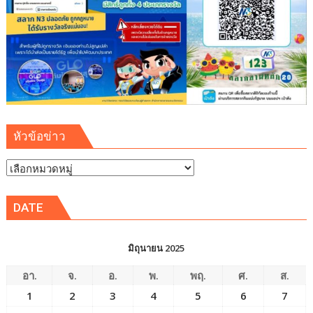
หัวข้อข่าว
หัวข้อ
ข่าว
DATE
มิถุนายน 2025
อา.
จ.
อ.
พ.
พฤ.
ศ.
ส.
1
2
3
4
5
6
7