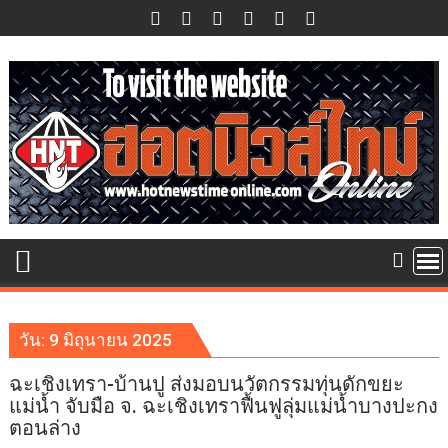
Skip
to
content
วัน:
9 มิถุนายน 2025
ฉะเชิงเทรา-บ้านปู ส่งมอบนวัตกรรมทุ่นดักขยะ
แม่น้ำ จับมือ จ. ฉะเชิงเทราฟื้นฟูลุ่มแม่น้ำบางปะกง
ตอนล่าง