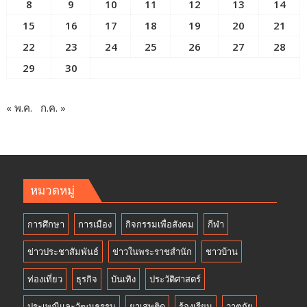
8
9
10
11
12
13
14
15
16
17
18
19
20
21
22
23
24
25
26
27
28
29
30
« พ.ค.
ก.ค. »
หมวดหมู่
การศึกษา
การเมือง
กิจกรรมเพื่อสังคม
กีฬา
ข่าวประชาสัมพันธ์
ข่าวในพระราชสำนัก
ชาวบ้าน
ท่องเที่ยว
ธุรกิจ
บันเทิง
ประวัติศาสตร์
ประเพณีและวัฒนธรรม
ยาเสพติด
ร้องเรียน
วาตภัย