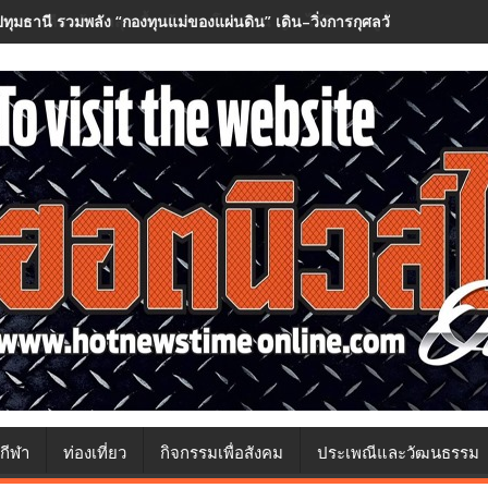
ปทุมธานี รวมพลัง “กองทุนแม่ของแผ่นดิน” เดิน–วิ่งการกุศลวันแม่ กว่า ๕๐
กีฬา
ท่องเที่ยว
กิจกรรมเพื่อสังคม
ประเพณีและวัฒนธรรม