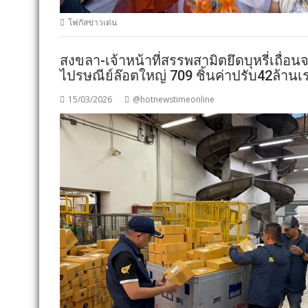
โฟกัสข่าวเด่น
สงขลา-เจ้าหน้าที่สรรพสามิตยึดบุหรี่เถื่
ไปรษณีย์ล๊อตใหญ่ 709 ชิ้นค่าปรับ42ล้านเ
15/03/2026
@hotnewstimeonline