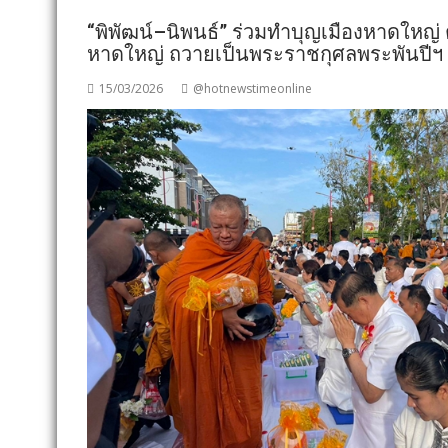
“พิพัฒน์–นิพนธ์” ร่วมทำบุญเมืองหาดใหญ่ 
หาดใหญ่ ถวายเป็นพระราชกุศลพระพันปีฯ
15/03/2026
@hotnewstimeonline