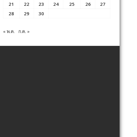
21
22
23
24
25
26
27
28
29
30
« พ.ค.
ก.ค. »