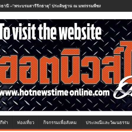
อนภัยวิกฤตยางพารา! สั่งห้ามใช้ "สารจับตัวยางชนิดผง-ผงขาว" โรงงานประกา
กีฬา
ท่องเที่ยว
กิจกรรมเพื่อสังคม
ประเพณีและวัฒนธรรม