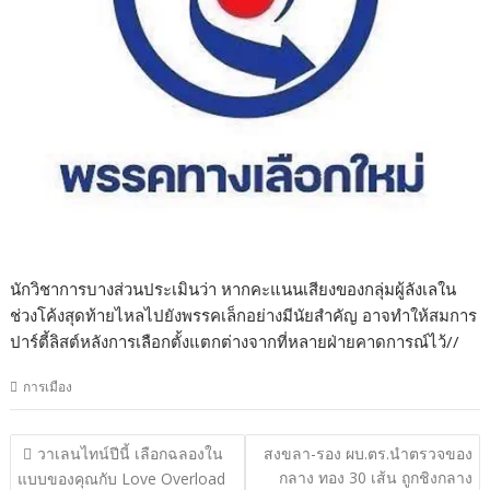
นักวิชาการบางส่วนประเมินว่า หากคะแนนเสียงของกลุ่มผู้ลังเลใน
ช่วงโค้งสุดท้ายไหลไปยังพรรคเล็กอย่างมีนัยสำคัญ อาจทำให้สมการ
ปาร์ตี้ลิสต์หลังการเลือกตั้งแตกต่างจากที่หลายฝ่ายคาดการณ์ไว้//
การเมือง
แนะแนว
วาเลนไทน์ปีนี้ เลือกฉลองใน
สงขลา-รอง ผบ.ตร.นำตรวจของ
เรื่อง
กลาง ทอง 30 เส้น ถูกชิงกลาง
แบบของคุณกับ Love Overload