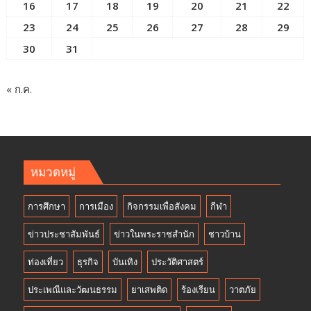
16
17
18
19
20
21
22
23
24
25
26
27
28
29
30
31
« ก.ค.
หมวดหมู่
การศึกษา
การเมือง
กิจกรรมเพื่อสังคม
กีฬา
ข่าวประชาสัมพันธ์
ข่าวในพระราชสำนัก
ชาวบ้าน
ท่องเที่ยว
ธุรกิจ
บันเทิง
ประวัติศาสตร์
ประเพณีและวัฒนธรรม
ยาเสพติด
ร้องเรียน
วาตภัย