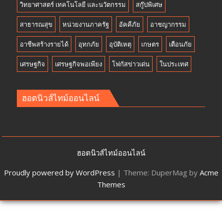
วิทยาศาสตร์ เทคโนโลยี และนวัตกรรม
สกู๊ปพิเศษ
สาธารณสุข
หน่วยงานภาครัฐ
อัคคีภัย
อาชญากรรม
อาชีพสร้างรายได้
อุทกภัย
อุบัติเหตุ
เกษตร
เตือนภัย
เศรษฐกิจ
เศรษฐกิจพอเพียง
โฟกัสข่าวเด่น
ในประเทศ
ฮอตนิวส์ไทม์ออนไลน์
ฮอตนิวส์ไทม์ออนไลน์
Proudly powered by WordPress
|
Theme: DuperMag by
Acme
Themes