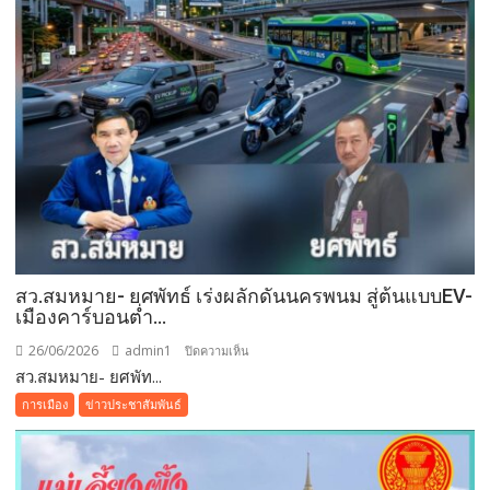
เปิด
ช่อง
ทาง
ชำระ
ผ่าน
แอพ”ถุง
เงิน”
สว.สมหมาย- ยศพัทธ์ เร่งผลักดันนครพนม สู่ต้นแบบEV-
เมืองคาร์บอนต่ำ…
26/06/2026
admin1
บน
ปิดความเห็น
สว.สมหมาย- ยศพัท...
สว.สม
หมาย-
การเมือง
ข่าวประชาสัมพันธ์
ยศ
พัทธ์
เร่ง