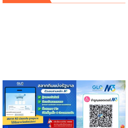
ญกัลย์”