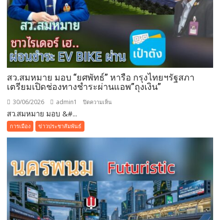
สว.สมหมาย มอบ “ยศพัทธ์” หารือ กรุงไทยฯรัฐสภา
เตรียมเปิดช่องทางชำระผ่านแอพ”ถุงเงิน”
30/06/2026
admin1
บน
ปิดความเห็น
สว.สมหมาย มอบ &#...
สว.สม
หมาย
การเมือง
ข่าวประชาสัมพันธ์
มอบ
“ยศ
พัทธ์”
หารือ
กรุง
ไทยฯ
รัฐสภา
เตรียม