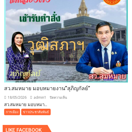
ผลัก
ดัน
นครพนม
สู่
ต้นแบบEV-
เมือง
คาร์บอน
ต่ำ…
สว.สมหมาย มอบหมายงาน”สุภิญกัลย์”
18/05/2026
admin1
บน
ปิดความเห็น
สว.สมหมาย มอบหมา...
สว.สม
หมาย
การเมือง
ข่าวประชาสัมพันธ์
มอบ
หมาย
LIKE FACEBOOK
งาน”สุภิ