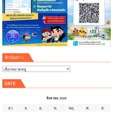
พระพุทธ
คุณ
ฟรี
ตลอด
เดือน
หัวข้อข่าว
หัวข้อ
ข่าว
DATE
สิงหาคม 2026
อา.
จ.
อ.
พ.
พฤ.
ศ.
ส.