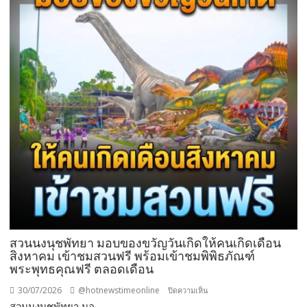
มื้อ
กลาง
วัน
ที่มา
พร้อม
ล็อบสเตอร์
ภูเก็ต
ย่าง
รส
เลิศ
ณ
โรง
แรม
เรดิ
สัน
ชาโต
สวนนงนุชพัทยา มอบของขวัญวันเกิดให้คนเกิดเดือน
เดอ
สิงหาคม เข้าชมสวนฟรี พร้อมเข้าชมพิพิธภัณฑ์
พระพุทธคุณฟรี ตลอดเดือน
แบ
บง
30/07/2026
@hotnewstimeonline
บน
ปิดความเห็น
คอค
สวนนงนุชพัทยา มอ...
สวน