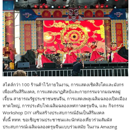
สไตล์กว่า 100 ร้านค้าไว้ภายในงาน, การแสดงเชิดสิงโตและมังกร
เพื่อเสริมสิริมงคล, การแสดงนาฏศิลป์และกายกรรมจากมณฑลฝู
เจี้ยน สาธารณรัฐประชาชนชนจีน, การแสดงพลุเฉลิมฉลองเปิดเมือง
หาดใหญ่, การประดับไฟเฉลิมฉลองเทศกาลตรุษจีน, และ กิจกรรม
Workshop DIY เสริมสร้างประสบการณ์อันเป็นสิริมงคล
ทั้งนี้ ททท. ขอเชิญชวนประชาชนและนักท่องเที่ยวร่วมสัมผัส
ประสบการณ์เฉลิมฉลองตรุษจีนแบบร่วมสมัย ในงาน Amazing