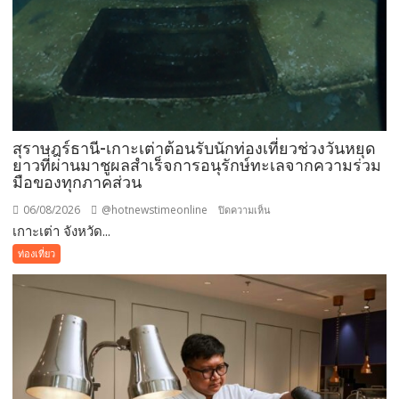
สุราษฎร์ธานี-เกาะเต่าต้อนรับนักท่องเที่ยวช่วงวันหยุด
ยาวที่ผ่านมาชูผลสำเร็จการอนุรักษ์ทะเลจากความร่วม
มือของทุกภาคส่วน
06/08/2026
@hotnewstimeonline
บน
ปิดความเห็น
เกาะเต่า จังหวัด...
สุราษฎร์ธานี-
เกาะ
ท่องเที่ยว
เต่า
ต้อนรับ
นัก
ท่อง
เที่ยว
ช่วง
วัน