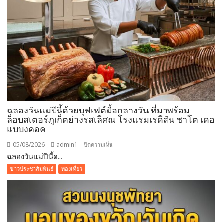
หยุด
ยาว
ที่
ผ่าน
มา
ชู
ผล
สำเร็จ
การ
อนุรักษ์
ฉลองวันแม่ปีนี้ด้วยบุฟเฟต์มื้อกลางวัน ที่มาพร้อม
ทะเล
ล็อบสเตอร์ภูเก็ตย่างรสเลิศณ โรงแรมเรดิสัน ชาโต เดอ
จาก
แบบงคอค
ความ
05/08/2026
admin1
บน
ปิดความเห็น
ร่วม
ฉลองวันแม่ปีนี้ด...
ฉลอง
มือ
วัน
ของ
ข่าวประชาสัมพันธ์
ท่องเที่ยว
แม่
ทุก
ปี
ภาค
นี้
ส่วน
ด้วย
บุฟเฟต์