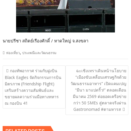
นายปรีชา สถิตย์เรืองศักดิ์ / หาดใหญ่ จ.สงขลา
,
ท่องเที่ยว
ประเพณีและวัฒนธรรม
แนะแนว
กองทัพอากาศ ร่วมกับฝูงบิน
ฉะเชิงเทราเดินหน้านโยบาย
เรื่อง
“เมืองขับเคลื่อนเศรษฐกิจด้วย
Black Eagles จัดกิจกรรมการบิน
วัฒนธรรมอาหาร” เปิดแคมเปญ
มิตรภาพ (Friendship Flight)
“มีนา มาแปดริ้ว!” ตลอดเดือน
เสริมสร้างความสัมพันธ์และ
มีนาคม 2569 ต่อยอดเครือข่าย
ขยายผลความร่วมมือทางทหาร
กว่า 50 SMEs สู่ตลาดจริงผ่าน
ณ กองบิน 41
Gastronomad #ตามหารส
RELATED POSTS