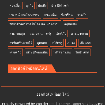
ท่องเที่ยว
ธุรกิจ
บันเทิง
ประวัติศาสตร์
ประเพณีและวัฒนธรรม
ยาเสพติด
ร้องเรียน
วาตภัย
วิทยาศาสตร์ เทคโนโลยี และนวัตกรรม
สกู๊ปพิเศษ
สาธารณสุข
หน่วยงานภาครัฐ
อัคคีภัย
อาชญากรรม
อาชีพสร้างรายได้
อุทกภัย
อุบัติเหตุ
เกษตร
เตือนภัย
เศรษฐกิจ
เศรษฐกิจพอเพียง
โฟกัสข่าวเด่น
ในประเทศ
ฮอตนิวส์ไทม์ออนไลน์
ฮอตนิวส์ไทม์ออนไลน์
Proudly powered by WordPress
|
Theme: DuperMag by
Acme