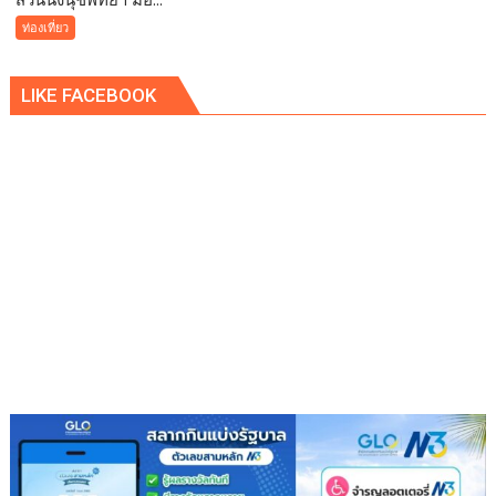
นงนุช
ท่องเที่ยว
พัทยา
มอบ
LIKE FACEBOOK
ของ
ขวัญ
วัน
เกิด
ให้
คน
เกิด
เดือน
สิงหาคม
เข้า
ชม
สวน
ฟรี
พร้อม
เข้า
ชม
พิพิธภัณฑ์