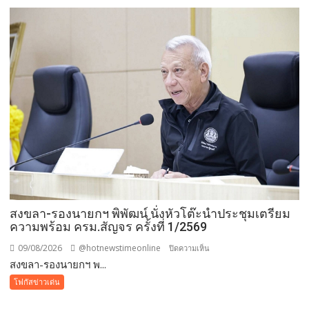
พลัง
“กองทุน
แม่
ของ
แผ่น
ดิน”
เดิน–
วิ่ง
การ
กุศล
วัน
แม่
กว่า
๕๐๐
สงขลา-รองนายกฯ พิพัฒน์ นั่งหัวโต๊ะนำประชุมเตรียม
คน
ความพร้อม ครม.สัญจร ครั้งที่ 1/2569
ต้าน
ยา
09/08/2026
@hotnewstimeonline
บน
ปิดความเห็น
เสพ
สงขลา-รองนายกฯ พ...
สงขลา-
ติด
รอง
โฟกัสข่าวเด่น
นา
ยกฯ