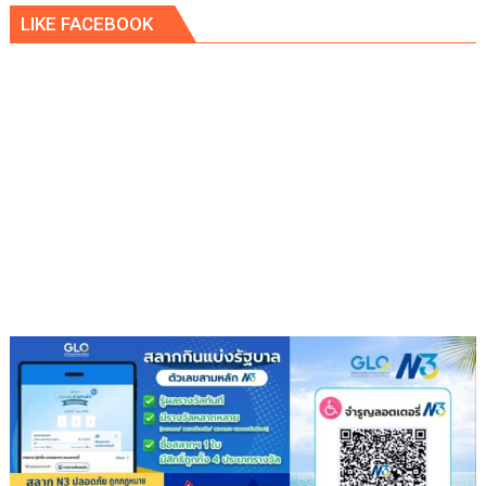
LIKE FACEBOOK
พิพัฒน์
นั่ง
หัว
โต๊ะ
นำ
ประชุม
เตรียม
ความ
พร้อม
ครม.สัญจร
ครั้ง
ที่
1/2569