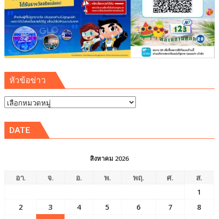
หัวข้อข่าว
หัวข้อ
ข่าว
DATE
สิงหาคม 2026
อา.
จ.
อ.
พ.
พฤ.
ศ.
ส.
1
2
3
4
5
6
7
8