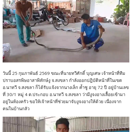
วันนี้ 25 กุมภาพันธ์ 2569 ขณะที่นายทวีศักดิ์ บุญเศษ เจ้าหน้าที่ทีม
ปราบอสรพิษอาสาพิทักษ์งู จ.สงขลา กำลังออกปฎิบัติหน้าที่ในเขต
อ.นาทวี จ.สงขลา ก็ได้รับแจ้งจากนางเล็ก ค้ำชู อายุ 72 ปี อยู่บ้านเลข
ที่ 30/1 หมู่ 4 ต.ประกอบ อ.นาทวี จ.สงขลา ว่ามีงูจงอางเลื้อยเข้ามา
อยู่ในห้องครัว ขอให้เจ้าหน้าที่ช่วยมาจับงูจงอางให้ด้วย เนื่องจาก
คนในบ้านกลัว