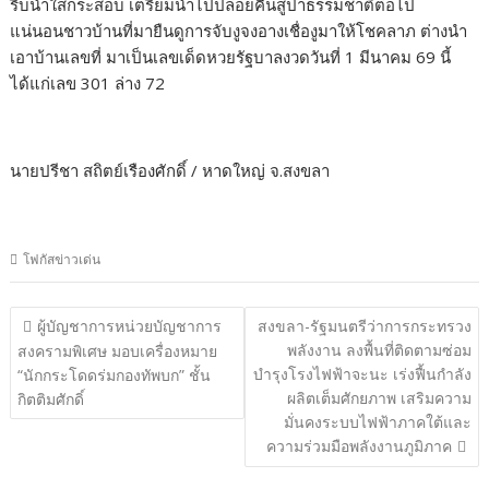
รีบนำใส่กระสอบ เตรียมนำไปปล่อยคืนสู่ป่าธรรมชาติต่อไป
แน่นอนชาวบ้านที่มายืนดูการจับงูจงอางเชื่องูมาให้โชคลาภ ต่างนำ
เอาบ้านเลขที่ มาเป็นเลขเด็ดหวยรัฐบาลงวดวันที่ 1 มีนาคม 69 นี้
ได้แก่เลข 301 ล่าง 72
นายปรีชา สถิตย์เรืองศักดิ์ / หาดใหญ่ จ.สงขลา
โฟกัสข่าวเด่น
แนะแนว
ผู้บัญชาการหน่วยบัญชาการ
สงขลา-รัฐมนตรีว่าการกระทรวง
เรื่อง
พลังงาน ลงพื้นที่ติดตามซ่อม
สงครามพิเศษ มอบเครื่องหมาย
บำรุงโรงไฟฟ้าจะนะ เร่งฟื้นกำลัง
“นักกระโดดร่มกองทัพบก” ชั้น
ผลิตเต็มศักยภาพ เสริมความ
กิตติมศักดิ์
มั่นคงระบบไฟฟ้าภาคใต้และ
ความร่วมมือพลังงานภูมิภาค