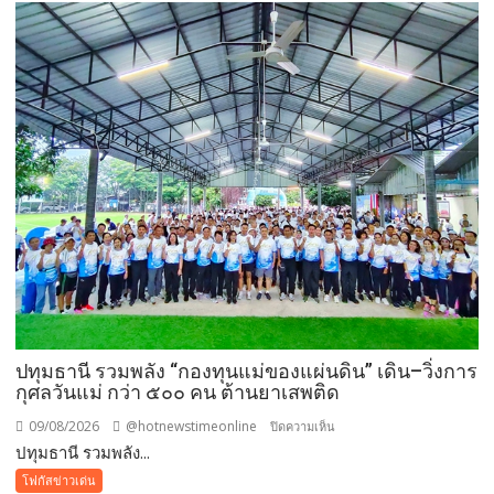
ล่าสุด
เบื้อง
ต้นทาง
โรงเรียน
ญว.
ได้
ปิด
ประตู
ทั้งหมด
ปทุมธานี รวมพลัง “กองทุนแม่ของแผ่นดิน” เดิน–วิ่งการ
กุศลวันแม่ กว่า ๕๐๐ คน ต้านยาเสพติด
09/08/2026
@hotnewstimeonline
บน
ปิดความเห็น
ปทุมธานี รวมพลัง...
ปทุมธานี
รวม
โฟกัสข่าวเด่น