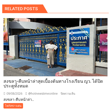
RELATED POSTS
สงขลา-คืบหน้าล่าสุดเบื้องต้นทางโรงเรียน ญว. ได้ปิด
ประตูทั้งหมด
09/08/2026
@hotnewstimeonline
บน
ปิดความเห็น
สงขลา-คืบหน้าล่า...
สงขลา-
คืบ
โฟกัสข่าวเด่น
หน้า