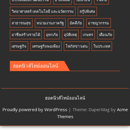
วิทยาศาสตร์ เทคโนโลยี และนวัตกรรม
สกู๊ปพิเศษ
สาธารณสุข
หน่วยงานภาครัฐ
อัคคีภัย
อาชญากรรม
อาชีพสร้างรายได้
อุทกภัย
อุบัติเหตุ
เกษตร
เตือนภัย
เศรษฐกิจ
เศรษฐกิจพอเพียง
โฟกัสข่าวเด่น
ในประเทศ
ฮอตนิวส์ไทม์ออนไลน์
ฮอตนิวส์ไทม์ออนไลน์
Proudly powered by WordPress
|
Theme: DuperMag by
Acme
Themes