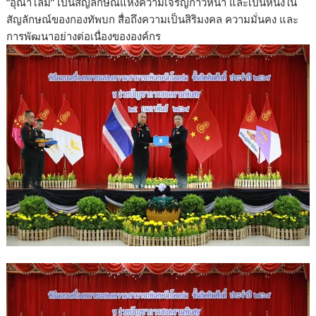
“อุณาโลม” เป็นสัญลักษณ์แห่งความเจริญก้าวหน้า และเป็นหนึ่งใน
สัญลักษณ์ของกองทัพบก สื่อถึงความเป็นสิริมงคล ความมั่นคง และ
การพัฒนาอย่างต่อเนื่องขององค์กร