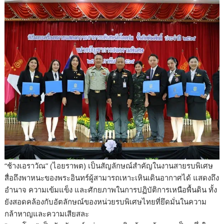
“ช้างเอราวัณ” (ไอยราพต) เป็นสัญลักษณ์สำคัญในงานสายรบพิเศษ
สื่อถึงพาหนะของพระอินทร์ผู้สามารถเหาะเหินเดินอากาศได้ แสดงถึง
อำนาจ ความเข้มแข็ง และศักยภาพในการปฏิบัติการเหนือพื้นดิน ทั้ง
ยังสอดคล้องกับอัตลักษณ์ของหน่วยรบพิเศษไทยที่ยึดมั่นในความ
กล้าหาญและความเสียสละ