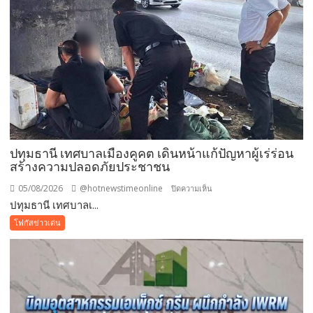
แม่
เข้า
ฟรี
สวน
นงนุช
พัทยา
มอบ
ของ
ขวัญ
ปทุมธานี เทศบาลเมืองคูคต เดินหน้าแก้ปัญหาผู้เร่ร่อน
วัน
สร้างความปลอดภัยประชาชน
แม่
แห่ง
05/08/2026
@hotnewstimeonline
บน
ปิดความเห็น
ชาติ
ปทุมธานี เทศบาลเ...
ปทุมธานี
แทน
เทศบาล
โฟกัสข่าวเด่น
คำ
เมือง
ว่า
คูคต
รัก
เดิน
ชวน
หน้า
ลูก
แก้
พา
ปัญหา