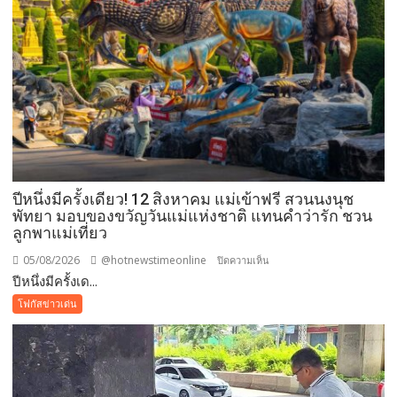
ปีหนึ่งมีครั้งเดียว! 12 สิงหาคม แม่เข้าฟรี สวนนงนุช
พัทยา มอบของขวัญวันแม่แห่งชาติ แทนคำว่ารัก ชวน
ลูกพาแม่เที่ยว
05/08/2026
@hotnewstimeonline
บน
ปิดความเห็น
ปีหนึ่งมีครั้งเด...
ปี
หนึ่ง
โฟกัสข่าวเด่น
มี
ครั้ง
เดียว!
12
สิงหาคม