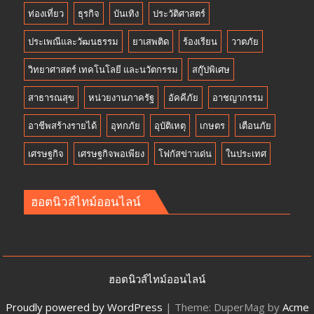
ท่องเที่ยว
ธุรกิจ
บันเทิง
ประวัติศาสตร์
ประเพณีและวัฒนธรรม
ยาเสพติด
ร้องเรียน
วาตภัย
วิทยาศาสตร์ เทคโนโลยี และนวัตกรรม
สกู๊ปพิเศษ
สาธารณสุข
หน่วยงานภาครัฐ
อัคคีภัย
อาชญากรรม
อาชีพสร้างรายได้
อุทกภัย
อุบัติเหตุ
เกษตร
เตือนภัย
เศรษฐกิจ
เศรษฐกิจพอเพียง
โฟกัสข่าวเด่น
ในประเทศ
ฮอตนิวส์ไทม์ออนไลน์
ฮอตนิวส์ไทม์ออนไลน์
Proudly powered by WordPress
|
Theme: DuperMag by
Acme