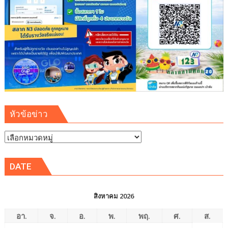
สาธารณูปโภค
รองรับ
การ
เติบโต
เขต
พัฒนา
พิเศษ
ภาค
ตะวัน
ออก
หัวข้อข่าว
(EEC)
หัวข้อ
ข่าว
DATE
สิงหาคม 2026
อา.
จ.
อ.
พ.
พฤ.
ศ.
ส.