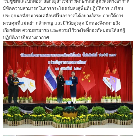
“ร่มชูชีพและปีกทอง” สื่อถึงผู้สำเร็จการศึกษาหลักสูตรส่งทางอากาศ
มีขีดความสามารถในการกระโดดร่มลงสู่พื้นที่ปฏิบัติการ เปรียบ
ประดุจนกที่สามารถเคลื่อนที่ในอากาศได้อย่างอิสระ ภายใต้การ
ควบคุมที่แม่นยำ กล้าหาญ และมีวินัยสูงสุด ปีกทองจึงหมายถึง
เกียรติยศ ความสามารถ และความไว้วางใจที่กองทัพมอบให้แก่ผู้
ปฏิบัติภารกิจทางอากาศ