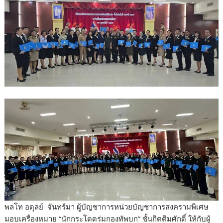
พลโท อดุลย์ จันทร์มา ผู้บัญชาการหน่วยบัญชาการสงครามพิเศษ
มอบเครื่องหมาย “นักกระโดดร่มกองทัพบก” ชั้นกิตติมศักดิ์ ให้กับผู้