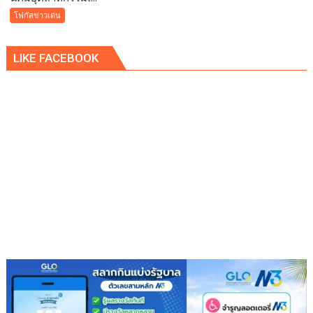
นิคม
โฟกัสข่าวเด่น
อุตสาหกรรม
เอ
LIKE FACEBOOK
เพ็ก
ซ์
กรีน
ผนึก
กำลัง
IWRM
ลง
นาม
ซื้อ
ขาย
น้ำ
เพื่อ
อุตสาหกรรม
เสริม
ความ
มั่นคง
ระบบ