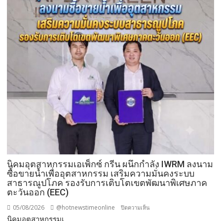
แม่
ผู้
เที่ยว
เร่ร่อน
สร้าง
ความ
ปลอดภัย
ประชาชน
นิคมอุตสาหกรรมเอเพ็กซ์ กรีน ผนึกกำลัง IWRM ลงนาม
ซื้อขายน้ำเพื่ออุตสาหกรรม เสริมความมั่นคงระบบ
สาธารณูปโภค รองรับการเติบโตเขตพัฒนาพิเศษภาค
ตะวันออก (EEC)
05/08/2026
@hotnewstimeonline
บน
ปิดความเห็น
​นิคมอุตสาหกรรมเ...