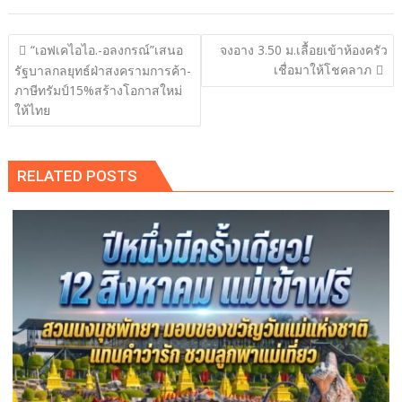
แนะแนว
“เอฟเคไอไอ.-อลงกรณ์”เสนอ
จงอาง 3.50 ม.เลื้อยเข้าห้องครัว
เรื่อง
เชื่อมาให้โชคลาภ
รัฐบาลกลยุทธ์ฝ่าสงครามการค้า-
ภาษีทรัมป์15%สร้างโอกาสใหม่
ให้ไทย
RELATED POSTS