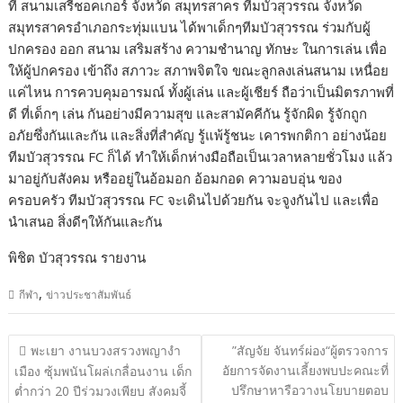
ที่ สนามเสรีชอคเกอร์ จังหวัด สมุทรสาคร ทีมบัวสุวรรณ จังหวัด
สมุทรสาครอำเภอกระทุ่มแบน ได้พาเด็กๆทีมบัวสุวรรณ ร่วมกับผู้
ปกครอง ออก สนาม เสริมสร้าง ความชำนาญ ทักษะ ในการเล่น เพื่อ
ให้ผู้ปกครอง เข้าถึง สภาวะ สภาพจิตใจ ขณะลูกลงเล่นสนาม เหนื่อย
แค่ไหน การควบคุมอารมณ์ ทั้งผู้เล่น และผู้เชียร์ ถือว่าเป็นมิตรภาพที่
ดี ที่เด็กๆ เล่น กันอย่างมีความสุข และสามัคคีกัน รู้จักผิด รู้จักถูก
อภัยซึ่งกันและกัน และสิ่งที่สำคัญ รู้แพ้รู้ชนะ เคารพกติกา อย่างน้อย
ทีมบัวสุวรรณ FC ก็ได้ ทำให้เด็กห่างมือถือเป็นเวลาหลายชั่วโมง แล้ว
มาอยู่กับสังคม หรืออยู่ในอ้อมอก อ้อมกอด ความอบอุ่น ของ
ครอบครัว ทีมบัวสุวรรณ FC จะเดินไปด้วยกัน จะจูงกันไป และเพื่อ
นำเสนอ สิ่งดีๆให้กันและกัน
พิชิต บัวสุวรรณ รายงาน
,
กีฬา
ข่าวประชาสัมพันธ์
แนะแนว
พะเยา งานบวงสรวงพญางำ
”สัญจัย จันทร์ผ่อง“ผู้ตรวจการ
เรื่อง
อัยการจัดงานเลี้ยงพบปะคณะที่
เมือง ซุ้มพนันโผล่เกลื่อนงาน เด็ก
ปรึกษาหารือวางนโยบายตอบ
ต่ำกว่า 20 ปีร่วมวงเพียบ สังคมจี้