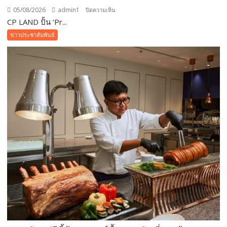
05/08/2026
admin1
บน
ปิดความเห็น
CP LAND ปั้น ‘Pr...
CP
LAND
ข่าวประชาสัมพันธ์
ปั้น
‘Pri-
d’
สร้าง
Customer
Ecosystem
เชื่อม
ลูก
บ้าน-
พันธมิตร
ขยาย
มูลค่า
ธุรกิจ
ระยะ
ยาว