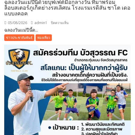
ฉลองวันแม่ปีนี้ด้วยบุฟเฟต์มื้อกลางวัน ที่มาพร้อม
ล็อบสเตอร์ภูเก็ตย่างรสเลิศณ โรงแรมเรดิสัน ชาโต เดอ
แบบงคอค
05/08/2026
admin1
บน
ปิดความเห็น
ฉลองวันแม่ปีนี้ด...
ฉลอง
วัน
ข่าวประชาสัมพันธ์
ท่องเที่ยว
แม่
ปี
นี้
ด้วย
บุฟเฟต์
มื้อ
กลาง
วัน
ที่มา
พร้อม
ล็อบสเตอร์
ภูเก็ต
ย่าง
รส