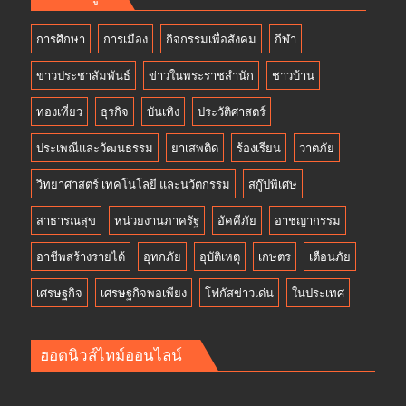
การศึกษา
การเมือง
กิจกรรมเพื่อสังคม
กีฬา
ข่าวประชาสัมพันธ์
ข่าวในพระราชสำนัก
ชาวบ้าน
ท่องเที่ยว
ธุรกิจ
บันเทิง
ประวัติศาสตร์
ประเพณีและวัฒนธรรม
ยาเสพติด
ร้องเรียน
วาตภัย
วิทยาศาสตร์ เทคโนโลยี และนวัตกรรม
สกู๊ปพิเศษ
สาธารณสุข
หน่วยงานภาครัฐ
อัคคีภัย
อาชญากรรม
อาชีพสร้างรายได้
อุทกภัย
อุบัติเหตุ
เกษตร
เตือนภัย
เศรษฐกิจ
เศรษฐกิจพอเพียง
โฟกัสข่าวเด่น
ในประเทศ
ฮอตนิวส์ไทม์ออนไลน์