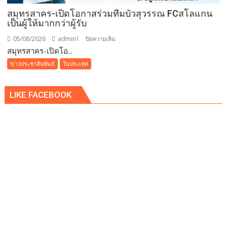
เลิศ
ณ
สมุทรสาคร-เปิดโอกาสร่วมทีมบัวสุวรรณ FCสโลแกน
เป็นผู้ให้มากกว่าผู้รับ
โรง
แรม
05/08/2026
admin1
บน
ปิดความเห็น
เรดิ
สมุทรสาคร-เปิดโอ...
สมุทรสาคร-
สัน
เปิด
ข่าวประชาสัมพันธ์
ในประเทศ
ชาโต
โอกาส
เดอ
ร่วม
แบ
LIKE FACEBOOK
ทีม
บง
บัว
คอค
สุวรรณ
FCสโลแกน
เป็น
ผู้
ให้
มากกว่า
ผู้รับ