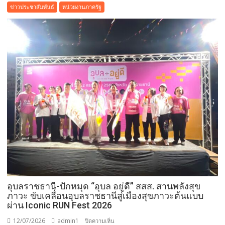
ร่วม
ข่าวประชาสัมพันธ์
หน่วยงานภาครัฐ
กับ
ชมรม
แม่
บ้าน
ตำรวจนครบาล
นำ
ทีม
ส่ง
มอบ
บ้าน
พัก
อาศัย
ให้
ผู้
ป่วย
ติด
อุบลราชธานี-ปักหมุด “อุบล อยู่ดี” สสส. สานพลังสุข
เตียง
ภาวะ ขับเคลื่อนอุบลราชธานีสู่เมืองสุขภาวะต้นแบบ
ไร้
ผ่าน Iconic RUN Fest 2026
ที่
12/07/2026
admin1
บน
ปิดความเห็น
พึ่ง