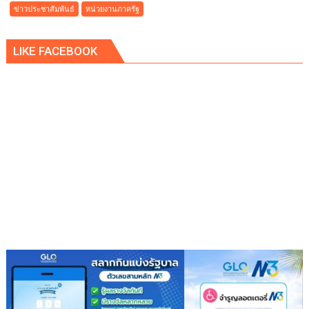
RUN
ตม.3
ข่าวประชาสัมพันธ์
หน่วยงานภาครัฐ
Fest
ดัก
2026
ตะครุบ
LIKE FACEBOOK
เจ้า
พ่อ
ส
แกม
เม
อร์-
เว็บ
พนัน
ชาว
เกาหลีใต้
หมาย
จับ
ตำรวจ
สากล
ใช้
ไทย
เป็น
ฐาน