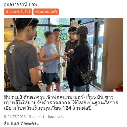
อุบลราชธานี-ปักห...
อุบลราชธานี-
ย้ำ
ปัก
ข่าวประชาสัมพันธ์
หน่วยงานภาครัฐ
อุดมการณ์
หมุด
“ไม่
“อุบล
ทิ้ง
อยู่ดี”
ประชาชน”
สสส.
สาน
พลัง
สุข
ภาวะ
ขับ
เคลื่อน
อุบลราชธานี
สู่
เมือง
สืบ ตม.3 ดักตะครุบเจ้าพ่อสแกมเมอร์-เว็บพนัน ชาว
สุข
เกาหลีใต้หมายจับตำรวจสากล ใช้ไทยเป็นฐานสั่งการ
ภาวะ
เอี่ยวเว็บพนันเงินหมุนเวียน 124 ล้านต่อปี
ต้นแบบ
ผ่าน
04/07/2026
admin1
บน
ปิดความเห็น
Iconic
สืบ ตม.3 ดักตะคร...
สืบ