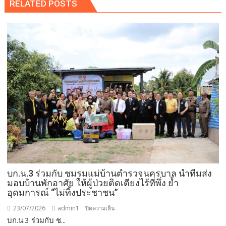
RELATED POSTS
บก.น.3 ร่วมกับ ชมรมแม่บ้านตำรวจนครบาล นำทีมส่ง
มอบบ้านพักอาศัย ให้ผู้ป่วยติดเตียงไร้ที่พึ่ง ย้ำ
อุดมการณ์ “ไม่ทิ้งประชาชน”
23/07/2026
admin1
บน
ปิดความเห็น
บก.น.3 ร่วมกับ ช...
บก.น.3