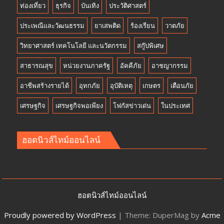
ท่องเที่ยว
ธุรกิจ
บันเทิง
ประวัติศาสตร์
ประเพณีและวัฒนธรรม
ยาเสพติด
ร้องเรียน
วาตภัย
วิทยาศาสตร์ เทคโนโลยี และนวัตกรรม
สกู๊ปพิเศษ
สาธารณสุข
หน่วยงานภาครัฐ
อัคคีภัย
อาชญากรรม
อาชีพสร้างรายได้
อุทกภัย
อุบัติเหตุ
เกษตร
เตือนภัย
เศรษฐกิจ
เศรษฐกิจพอเพียง
โฟกัสข่าวเด่น
ในประเทศ
ฮอตนิวส์ไทม์ออนไลน์
ฮอตนิวส์ไทม์ออนไลน์
Proudly powered by WordPress
|
Theme: DuperMag by
Acme