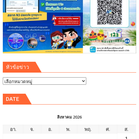
สั่ง
การ
เอี่ยว
เว็บ
พนัน
เงิน
หมุนเวียน
124
ล้าน
หัวข้อข่าว
ต่อ
ปี
หัวข้อ
ข่าว
DATE
สิงหาคม 2026
อา.
จ.
อ.
พ.
พฤ.
ศ.
ส.
1