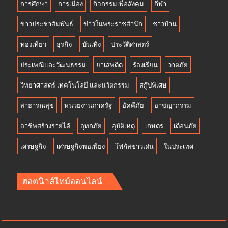
การศึกษา
การเมือง
กิจกรรมเพื่อสังคม
กีฬา
ข่าวประชาสัมพันธ์
ข่าวในพระราชสำนัก
ชาวบ้าน
ท่องเที่ยว
ธุรกิจ
บันเทิง
ประวัติศาสตร์
ประเพณีและวัฒนธรรม
ยาเสพติด
ร้องเรียน
วาตภัย
วิทยาศาสตร์ เทคโนโลยี และนวัตกรรม
สกู๊ปพิเศษ
สาธารณสุข
หน่วยงานภาครัฐ
อัคคีภัย
อาชญากรรม
อาชีพสร้างรายได้
อุทกภัย
อุบัติเหตุ
เกษตร
เตือนภัย
เศรษฐกิจ
เศรษฐกิจพอเพียง
โฟกัสข่าวเด่น
ในประเทศ
ฮอตนิวส์ไทม์ออนไลน์