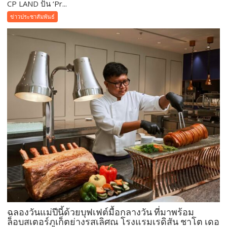
CP LAND ปั้น ‘Pr...
CP
LAND
ข่าวประชาสัมพันธ์
ปั้น
‘Pri-
d’
สร้าง
Customer
Ecosystem
เชื่อม
ลูก
บ้าน-
พันธมิตร
ขยาย
มูลค่า
ธุรกิจ
ระยะ
ยาว
ฉลองวันแม่ปีนี้ด้วยบุฟเฟต์มื้อกลางวัน ที่มาพร้อม
ล็อบสเตอร์ภูเก็ตย่างรสเลิศณ โรงแรมเรดิสัน ชาโต เดอ