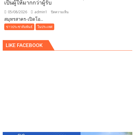
เป็นผู้ให้มากกว่าผู้รับ
โรง
แรม
05/08/2026
admin1
บน
ปิดความเห็น
เรดิ
สมุทรสาคร-เปิดโอ...
สมุทรสาคร-
สัน
เปิด
ข่าวประชาสัมพันธ์
ในประเทศ
ชาโต
โอกาส
เดอ
ร่วม
แบ
LIKE FACEBOOK
ทีม
บง
บัว
คอค
สุวรรณ
FCสโลแกน
เป็น
ผู้
ให้
มากกว่า
ผู้รับ