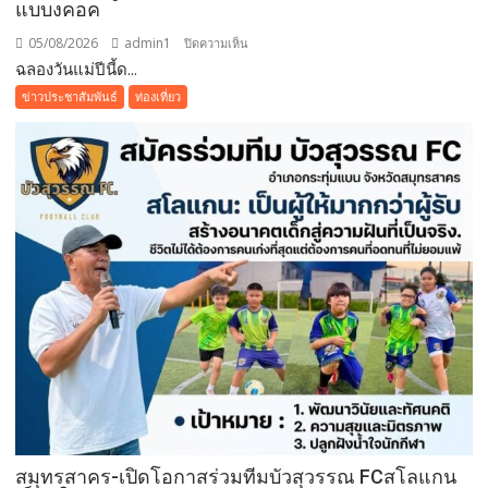
แบบงคอค
05/08/2026
admin1
บน
ปิดความเห็น
ฉลองวันแม่ปีนี้ด...
ฉลอง
วัน
ข่าวประชาสัมพันธ์
ท่องเที่ยว
แม่
ปี
นี้
ด้วย
บุฟเฟต์
มื้อ
กลาง
วัน
ที่มา
พร้อม
ล็อบสเตอร์
ภูเก็ต
ย่าง
รส
เลิศ
ณ
สมุทรสาคร-เปิดโอกาสร่วมทีมบัวสุวรรณ FCสโลแกน