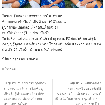
ในวันที่ ผู้ปกครอง อาจช่วยเขาไม่ได้ทันที
ทักษะบางอย่างไม่จำเป็นต้องรอให้ชีวิตสอน
ผู้ปกครอง เลือกสอนให้ก่อน…ได้เสมอ!!
อย่าให้”คำว่า “รู้งี้…” เข้ามาในหัว
ในวันที่เราแก้ไขอะไรไม่ได้แล้ว บัวสุวรรณ FC สอนให้เด็กได้รู้จัก
กตัญญูรู้คุณคน ห่างสิ่งยั่วยุ ทาง โทรศัพท์มือถือ และห่างไกล ยาเสพ
ติด เด็กดีในวันนี้จะมีอนาคตในวันข้างหน้า
พิชิต บัวสุวรรณ รายงาน
ในประเทศ
แนะแนว
ผู้แทน กมธ.ทหารฯ วุฒิสภา
อยุธยา – เทศบาลนคร
เรื่อง
พระนครศรีอยุธยาจัดพิธี
ร่วมงานและรับรางวัลเชิดชู
บวงสรวง “สมเด็จพระเจ้าอู่ทอง”
เกียรติ “ผู้ทำคุณประโยชน์ต่อ
เนื่องในวันสถาปนากรุงศรีอยุธยา
อุตสาหกรรมเพื่อการป้องกัน
ครบรอบ 676 ปี
ประเทศของไทย”