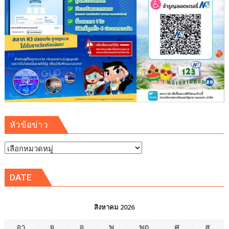
โลก”
หัวข้อข่าว
หัวข้อ
ข่าว
DATE
สิงหาคม 2026
อา.
จ.
อ.
พ.
พฤ.
ศ.
ส.