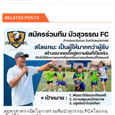
RELATED POSTS
สมุทรสาคร-เปิดโอกาสร่วมทีมบัวสุวรรณ FCสโลแกน