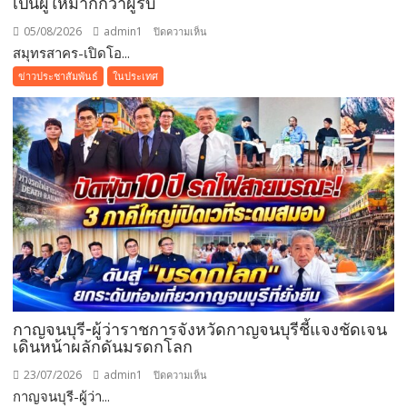
เป็นผู้ให้มากกว่าผู้รับ
05/08/2026
admin1
บน
ปิดความเห็น
สมุทรสาคร-เปิดโอ...
สมุทรสาคร-
เปิด
ข่าวประชาสัมพันธ์
ในประเทศ
โอกาส
ร่วม
ทีม
บัว
สุวรรณ
FCสโลแกน
เป็น
ผู้
ให้
มากกว่า
ผู้รับ
กาญจนบุรี-ผู้ว่าราชการจังหวัดกาญจนบุรีชี้แจงชัดเจน
เดินหน้าผลักดันมรดกโลก
23/07/2026
admin1
บน
ปิดความเห็น
กาญจนบุรี-ผู้ว่า...
กาญจนบุรี-