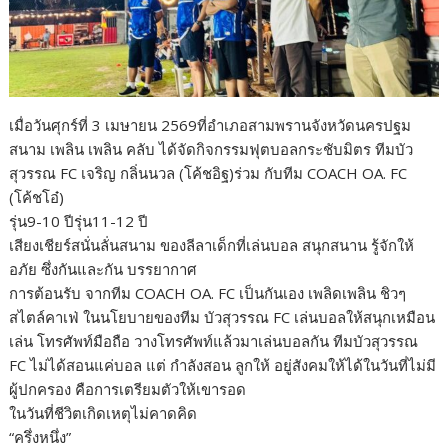
เมื่อวันศุกร์ที่ 3 เมษายน 2569ที่อำเภอสามพรานจังหวัดนครปฐม
สนาม เพลิน เพลิน คลับ ได้จัดกิจกรรมฟุตบอลกระชับมิตร ทีมบัว
สุวรรณ FC เจริญ กลิ่นนวล (โค้ชอิฐ)ร่วม กับทีม COACH OA. FC
(โค้ชโอ๋)
รุ่น9-10 ปีรุ่น11-12 ปี
เสียงเชียร์สนั่นลั่นสนาม ของลีลาเด็กที่เล่นบอล สนุกสนาน รู้จักให้
อภัย ซึ่งกันและกัน บรรยากาศ
การต้อนรับ จากทีม COACH OA. FC เป็นกันเอง เพลิดเพลิน ชิวๆ
สไตล์คาเฟ่ ในนโยบายของทีม บัวสุวรรณ FC เล่นบอลให้สนุกเหมือน
เล่น โทรศัพท์มือถือ วางโทรศัพท์แล้วมาเล่นบอลกัน ทีมบัวสุวรรณ
FC ไม่ได้สอนแค่บอล แต่ กำลังสอน ลูกให้ อยู่สังคมให้ได้ในวันที่ไม่มี
ผู้ปกครอง คือการเตรียมตัวให้เขารอด
ในวันที่ชีวิตเกิดเหตุไม่คาดคิด
“ครึ่งหนึ่ง”