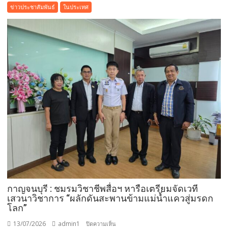
ผู้
ข่าวประชาสัมพันธ์
ในประเทศ
ว่า
ราชการ
จังหวัด
กาญจนบุรี
ชี้แจง
ชัดเจน
เดิน
หน้า
ผลัก
ดัน
มรดก
โลก
กาญจนบุรี : ชมรมวิชาชีพสื่อฯ หารือเตรียมจัดเวที
เสวนาวิชาการ “ผลักดันสะพานข้ามแม่น้ำแควสู่มรดก
โลก”
13/07/2026
admin1
บน
ปิดความเห็น