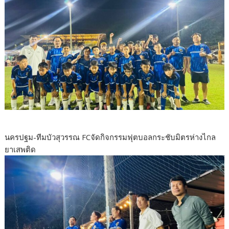
นครปฐม-ทีมบัวสุวรรณ FCจัดกิจกรรมฟุตบอลกระชับมิตรห่างไกล
ยาเสพติด