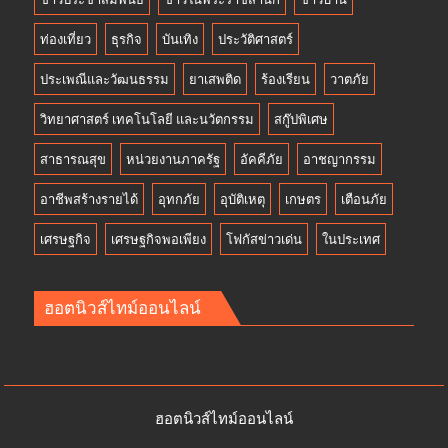
ท่องเที่ยว
ธุรกิจ
บันเทิง
ประวัติศาสตร์
ประเพณีและวัฒนธรรม
ยาเสพติด
ร้องเรียน
วาตภัย
วิทยาศาสตร์ เทคโนโลยี และนวัตกรรม
สกู๊ปพิเศษ
สาธารณสุข
หน่วยงานภาครัฐ
อัคคีภัย
อาชญากรรม
อาชีพสร้างรายได้
อุทกภัย
อุบัติเหตุ
เกษตร
เตือนภัย
เศรษฐกิจ
เศรษฐกิจพอเพียง
โฟกัสข่าวเด่น
ในประเทศ
ฮอตนิวส์ไทม์ออนไลน์
ฮอตนิวส์ไทม์ออนไลน์