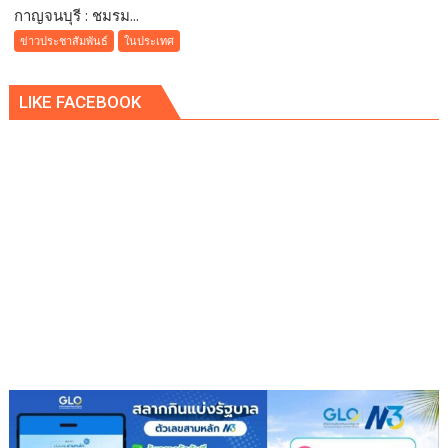
กาญจนบุรี : ชมรม...
กาญจนบุรี
:
ข่าวประชาสัมพันธ์
ในประเทศ
ชมรม
วิชา
LIKE FACEBOOK
ชีพ
สื่อฯ
หารือ
เตรียม
จัด
เวที
เสวนา
วิชาการ
“ผลัก
ดัน
สะพาน
ข้าม
แม่น้ำ
แคว
สู่
มรดก