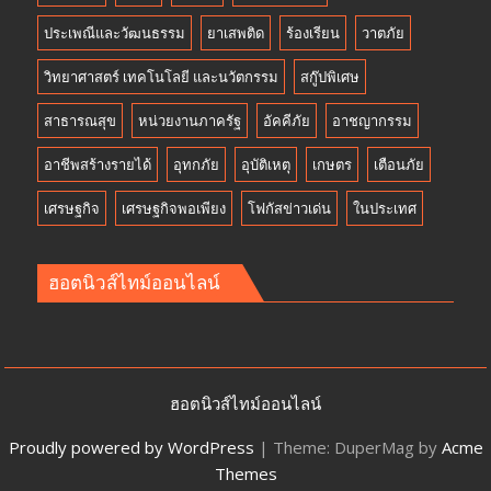
ประเพณีและวัฒนธรรม
ยาเสพติด
ร้องเรียน
วาตภัย
วิทยาศาสตร์ เทคโนโลยี และนวัตกรรม
สกู๊ปพิเศษ
สาธารณสุข
หน่วยงานภาครัฐ
อัคคีภัย
อาชญากรรม
อาชีพสร้างรายได้
อุทกภัย
อุบัติเหตุ
เกษตร
เตือนภัย
เศรษฐกิจ
เศรษฐกิจพอเพียง
โฟกัสข่าวเด่น
ในประเทศ
ฮอตนิวส์ไทม์ออนไลน์
ฮอตนิวส์ไทม์ออนไลน์
Proudly powered by WordPress
|
Theme: DuperMag by
Acme
Themes