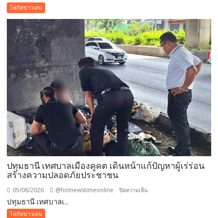
ยั่งยืน
หนึ่ง
โฟกัสข่าวเด่น
มี
ครั้ง
เดียว!
12
สิงหาคม
แม่
เข้า
ฟรี
สวน
นงนุช
พัทยา
มอบ
ของ
ขวัญ
ปทุมธานี เทศบาลเมืองคูคต เดินหน้าแก้ปัญหาผู้เร่ร่อน
วัน
สร้างความปลอดภัยประชาชน
แม่
แห่ง
05/08/2026
@hotnewstimeonline
บน
ปิดความเห็น
ชาติ
ปทุมธานี เทศบาลเ...
ปทุมธานี
แทน
เทศบาล
โฟกัสข่าวเด่น