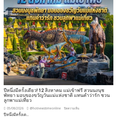
”
ส่ง
เสริม
โรงเรียน
สุข
ภาวะ
ดี
ด้วย
จุลินทรีย์”
(
Healthy
school)
เสริม
ความ
รู้
เยาวชน
ปีหนึ่งมีครั้งเดียว! 12 สิงหาคม แม่เข้าฟรี สวนนงนุช
จัดการ
พัทยา มอบของขวัญวันแม่แห่งชาติ แทนคำว่ารัก ชวน
ลูกพาแม่เที่ยว
สิ่ง
แวดล้อม
05/08/2026
@hotnewstimeonline
บน
ปิดความเห็น
ปลอดภัย
ปีหนึ่งมีครั้งเด...
ปี