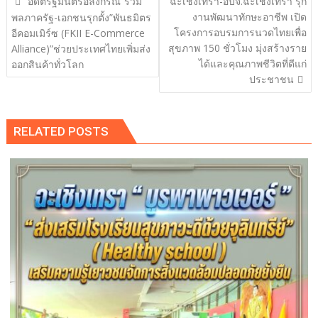
“อดีตรัฐมนตรีอลงกรณ์“รวม
ฉะเชิงเทรา-อบจ.ฉะเชิงเทรา รุก
เรื่อง
งานพัฒนาทักษะอาชีพ เปิด
พลภาครัฐ-เอกชนรุกตั้ง”พันธมิตร
โครงการอบรมการนวดไทยเพื่อ
อีคอมเมิร์ซ (FKII E-Commerce
สุขภาพ 150 ชั่วโมง มุ่งสร้างราย
Alliance)”ช่วยประเทศไทยเพิ่มส่ง
ได้และคุณภาพชีวิตที่ดีแก่
ออกสินค้าทั่วโลก
ประชาชน
RELATED POSTS