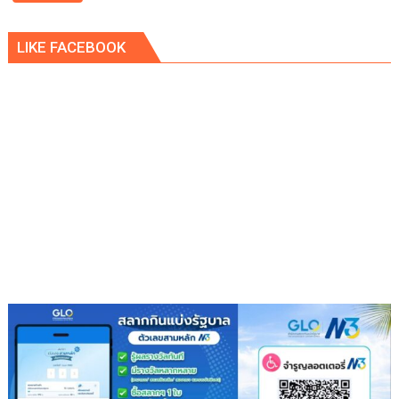
คำ
เมือง
ว่า
คูคต
รัก
LIKE FACEBOOK
เดิน
ชวน
หน้า
ลูก
แก้
พา
ปัญหา
แม่
ผู้
เที่ยว
เร่ร่อน
สร้าง
ความ
ปลอดภัย
ประชาชน