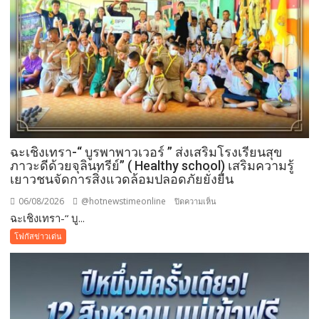
ฉะเชิงเทรา-​“ บูรพาพาวเวอร์ ” ส่งเสริมโรงเรียนสุข
ภาวะดีด้วยจุลินทรีย์” ( Healthy school) เสริมความรู้
เยาวชนจัดการสิ่งแวดล้อมปลอดภัยยั่งยืน
06/08/2026
@hotnewstimeonline
บน
ปิดความเห็น
ฉะเชิงเทรา-​“ บู...
ฉะเชิงเทรา-​
“
โฟกัสข่าวเด่น
บูร
พา
พา
ว
เวอร์