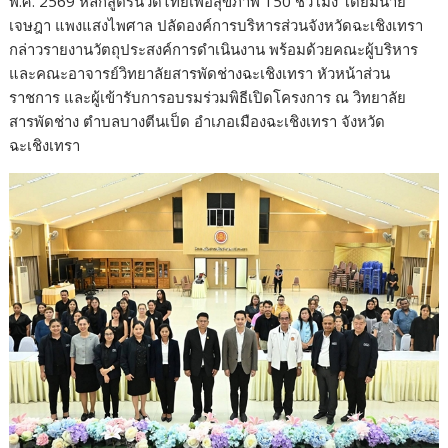
พ.ศ. 2569 หลักสูตรนวดไทยเพื่อสุขภาพ 150 ชั่วโมง โดยมีนาย
เจษฎา แพงแสงไพศาล ปลัดองค์การบริหารส่วนจังหวัดฉะเชิงเทรา
กล่าวรายงานวัตถุประสงค์การดำเนินงาน พร้อมด้วยคณะผู้บริหาร
และคณะอาจารย์วิทยาลัยสารพัดช่างฉะเชิงเทรา หัวหน้าส่วน
ราชการ และผู้เข้ารับการอบรมร่วมพิธีเปิดโครงการ ณ วิทยาลัย
สารพัดช่าง ตำบลบางตีนเป็ด อำเภอเมืองฉะเชิงเทรา จังหวัด
ฉะเชิงเทรา