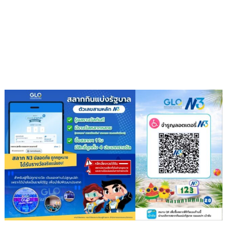
ลง
นาม
ซื้อ
ขาย
น้ำ
เพื่อ
อุตสาหกรรม
เสริม
ความ
มั่นคง
ระบบ
สาธารณูปโภค
รองรับ
การ
เติบโต
เขต
พัฒนา
พิเศษ
ภาค
ตะวัน