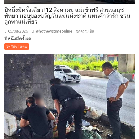
ปีหนึ่งมีครั้งเดียว! 12 สิงหาคม แม่เข้าฟรี สวนนงนุช
พัทยา มอบของขวัญวันแม่แห่งชาติ แทนคำว่ารัก ชวน
ลูกพาแม่เที่ยว
05/08/2026
@hotnewstimeonline
บน
ปิดความเห็น
ปีหนึ่งมีครั้งเด...
ปี
หนึ่ง
โฟกัสข่าวเด่น
มี
ครั้ง
เดียว!
12
สิงหาคม
แม่
เข้า
ฟรี
สวน
นงนุช
พัทยา
มอบ
ของ