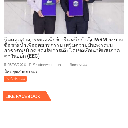
นิคมอุตสาหกรรมเอเพ็กซ์ กรีน ผนึกกำลัง IWRM ลงนาม
ซื้อขายน้ำเพื่ออุตสาหกรรม เสริมความมั่นคงระบบ
สาธารณูปโภค รองรับการเติบโตเขตพัฒนาพิเศษภาค
ตะวันออก (EEC)
05/08/2026
@hotnewstimeonline
บน
ปิดความเห็น
​นิคมอุตสาหกรรมเ...
นิคม
โฟกัสข่าวเด่น
อุตสาหกรรม
เอ
LIKE FACEBOOK
เพ็ก
ซ์
กรีน
ผนึก
กำลัง
IWRM