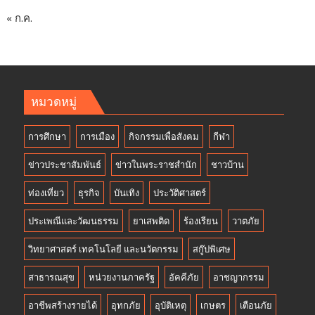
« ก.ค.
หมวดหมู่
การศึกษา
การเมือง
กิจกรรมเพื่อสังคม
กีฬา
ข่าวประชาสัมพันธ์
ข่าวในพระราชสำนัก
ชาวบ้าน
ท่องเที่ยว
ธุรกิจ
บันเทิง
ประวัติศาสตร์
ประเพณีและวัฒนธรรม
ยาเสพติด
ร้องเรียน
วาตภัย
วิทยาศาสตร์ เทคโนโลยี และนวัตกรรม
สกู๊ปพิเศษ
สาธารณสุข
หน่วยงานภาครัฐ
อัคคีภัย
อาชญากรรม
อาชีพสร้างรายได้
อุทกภัย
อุบัติเหตุ
เกษตร
เตือนภัย