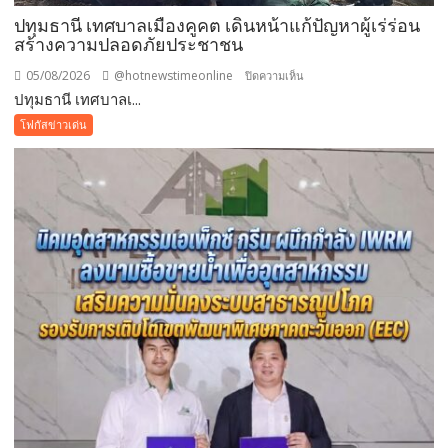
ขวัญ
ปทุมธานี เทศบาลเมืองคูคต เดินหน้าแก้ปัญหาผู้เร่ร่อน
วัน
สร้างความปลอดภัยประชาชน
แม่
แห่ง
05/08/2026
@hotnewstimeonline
บน
ปิดความเห็น
ชาติ
ปทุมธานี เทศบาลเ...
ปทุมธานี
แทน
เทศบาล
โฟกัสข่าวเด่น
คำ
เมือง
ว่า
คูคต
รัก
เดิน
ชวน
หน้า
ลูก
แก้
พา
ปัญหา
แม่
ผู้
เที่ยว
เร่ร่อน
สร้าง
ความ
ปลอดภัย
ประชาชน