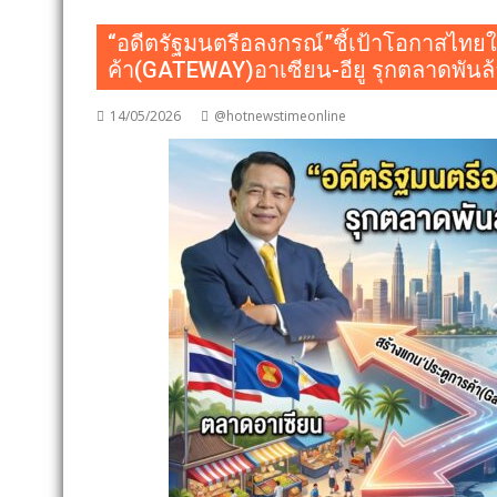
“อดีตรัฐมนตรีอลงกรณ์”ชี้เป้าโอกาสไทย
ค้า(GATEWAY)อาเซียน-อียู รุกตลาดพันล
14/05/2026
@hotnewstimeonline