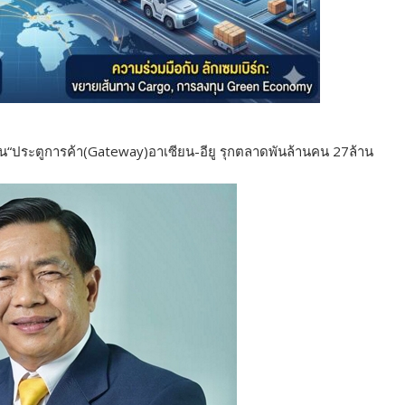
กน“ประตูการค้า(Gateway)อาเซียน-อียู รุกตลาดพันล้านคน 27ล้าน