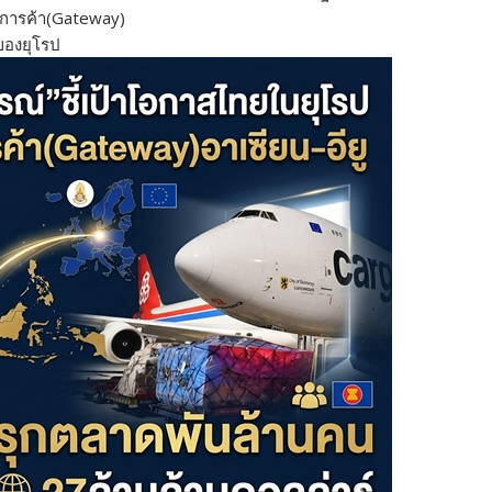
ูการค้า(Gateway)
ของยุโรป