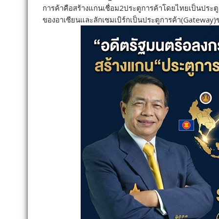
การค้าคือสร้างแกนเชื่อม2ประตูการค้าโดยไทยเป็นประต
ของอาเซียนและลักเซมเบิร์กเป็นประตูการค้า(Gateway)