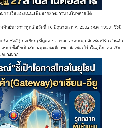
ีความราบรื่นและแน่นแฟ้นมาอย่างยาวนานในหลายมิติ
ธ์ทางการทูตเมื่อวันที่ 16 มิถุนายน พ.ศ. 2502 (ค.ศ. 1959) ซึ่งมี
รัสเซลส์ (เบลเยียม) ที่ดูแลเขตอาณาครอบคลุมลักเซมเบิร์ก ส่วนลัก
พฯ ซึ่งถือเป็นสถานทูตแห่งเดียวของลักเซมเบิร์กในภูมิภาคเอเชีย
็นอย่างมาก