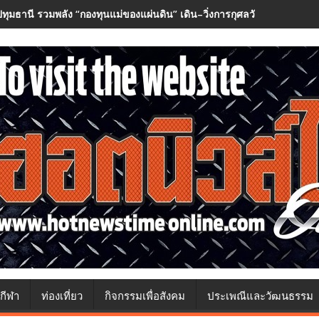
ปทุมธานี รวมพลัง “กองทุนแม่ของแผ่นดิน” เดิน–วิ่งการกุศลวันแม่ กว่า ๕๐
กีฬา
ท่องเที่ยว
กิจกรรมเพื่อสังคม
ประเพณีและวัฒนธรรม