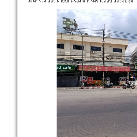
ให้ ตำรวจ และ ฝ่ายปกครอง มีการตรวจสอบ และจับกุม