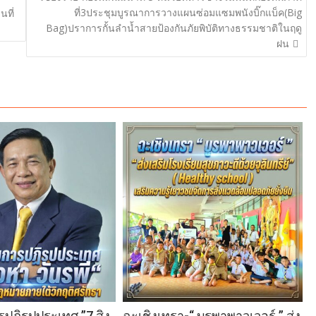
ที่3ประชุมบูรณาการวางแผนซ่อมแซมพนังบิ๊กแบ็ค(Big
นที่
Bag)ปราการกั้นลำน้ำสายป้องกันภัยพิบัติทางธรรมชาติในฤดู
ฝน
ฏิรูปประเทศ ”7 สิง
ฉะเชิงเทรา-​“ บูรพาพาวเวอร์ ” ส่ง