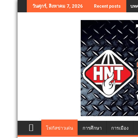
Skip
บทค
วันศุกร์, สิงหาคม 7, 2026
Recent posts
to
content
โฟกัสข่าวเด่น
การศึกษา
การเมือง