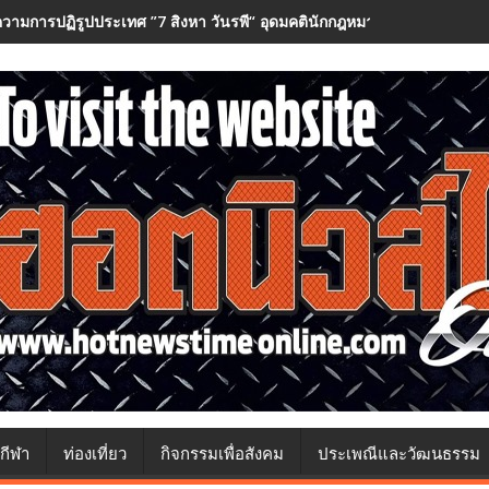
วามการปฏิรูปประเทศ ”7 สิงหา วันรพี“ อุดมคตินักกฎหมายภายใต้วิกฤติศรั
กีฬา
ท่องเที่ยว
กิจกรรมเพื่อสังคม
ประเพณีและวัฒนธรรม