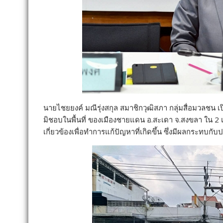
นายไชยยงค์ มณีรุ่งสกุล สมาชิกวุฒิสภา กลุ่มสื่อมวลชน เป
มิชอบในพื้นที่ ของเมืองชายแดน อ.สะเดา จ.สงขลา ใน 2 เ
เกี่ยวข้องเพื่อทำการแก้ปัญหาที่เกิดขึ้น ซึ่งมีผลกระท