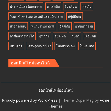
ประเพณีและวัฒนธรรม
ยาเสพติด
ร้องเรียน
วาตภัย
วิทยาศาสตร์ เทคโนโลยี และนวัตกรรม
สกู๊ปพิเศษ
สาธารณสุข
หน่วยงานภาครัฐ
อัคคีภัย
อาชญากรรม
อาชีพสร้างรายได้
อุทกภัย
อุบัติเหตุ
เกษตร
เตือนภัย
เศรษฐกิจ
เศรษฐกิจพอเพียง
โฟกัสข่าวเด่น
ในประเทศ
ฮอตนิวส์ไทม์ออนไลน์
ฮอตนิวส์ไทม์ออนไลน์
Proudly powered by WordPress
|
Theme: DuperMag by
Acme
Themes