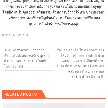
สำคัญและมีคุณค่า เป็นกลไกสำคัญในการขับเคลื่อนตามแผนปฏิบัติ
ราชการของสำนักงานอัยการสูงสุดและนโยบายของอัยการสูงสุด
โดยยึดมั่นในคุณธรรมจริยธรรม ด้านการบริการให้ประชาชนเชื่อมั่น
ศรัทธา รวมทั้งสร้างขวัญกำลังใจและพัฒนาคุณภาพชีวิตของ
บุคลากรในสำนักงานอัยการสูงสุด
ข่าวประชาสัมพันธ์
แนะแนว
สมุทรสาคร-ทีมบัวสุวรรณ FC
ร้อง สว.สายสื่อ ให้ ตรวจสอบการ
เรื่อง
ให้บริการตู้เกมการพนันที่ ด่าน
เปิดลุคใหม่สอนการเรียนฟุตบอล
นอกจากและการเสียภาษี ปาก
ที่ B.I.G. SPORT CLUBโดยทืม
ระวัง ที่ด่านปาดังเบซาร์ อ.สะเดา
โค้ชมืออาชีพ
จ.สงขลา ที่ ส่อการ หาผล
ประโยชน์ โดยมิชอบ
RELATED POSTS