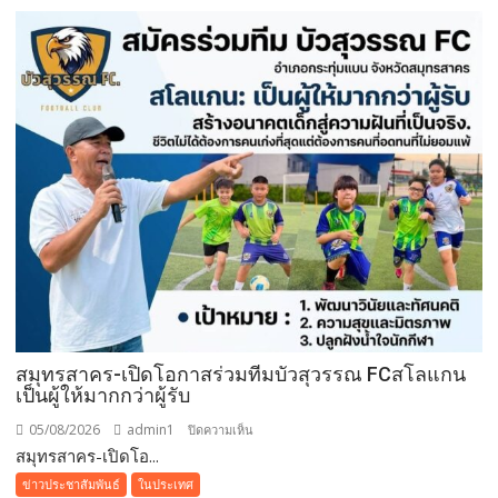
แม่
ปี
นี้
ด้วย
บุฟเฟต์
มื้อ
กลาง
วัน
ที่มา
พร้อม
ล็อบสเตอร์
ภูเก็ต
ย่าง
รส
เลิศ
ณ
สมุทรสาคร-เปิดโอกาสร่วมทีมบัวสุวรรณ FCสโลแกน
เป็นผู้ให้มากกว่าผู้รับ
โรง
แรม
05/08/2026
admin1
บน
ปิดความเห็น
เรดิ
สมุทรสาคร-เปิดโอ...
สมุทรสาคร-
สัน
เปิด
ข่าวประชาสัมพันธ์
ในประเทศ
ชาโต