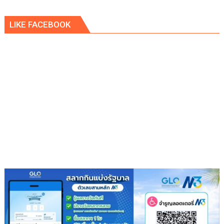
โอกาส
เดอ
ร่วม
แบ
LIKE FACEBOOK
ทีม
บง
บัว
คอค
สุวรรณ
FCสโลแกน
เป็น
ผู้
ให้
มากกว่า
ผู้รับ