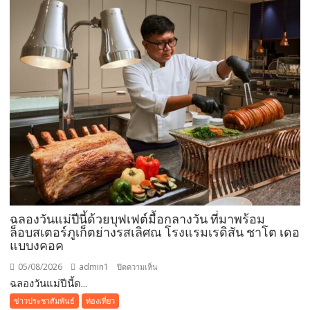
สร้าง
Customer
Ecosystem
เชื่อม
ลูก
บ้าน-
พันธมิตร
ขยาย
มูลค่า
ธุรกิจ
ระยะ
ยาว
ฉลองวันแม่ปีนี้ด้วยบุฟเฟต์มื้อกลางวัน ที่มาพร้อม
ล็อบสเตอร์ภูเก็ตย่างรสเลิศณ โรงแรมเรดิสัน ชาโต เดอ
แบบงคอค
05/08/2026
admin1
บน
ปิดความเห็น
ฉลองวันแม่ปีนี้ด...
ฉลอง
วัน
ข่าวประชาสัมพันธ์
ท่องเที่ยว