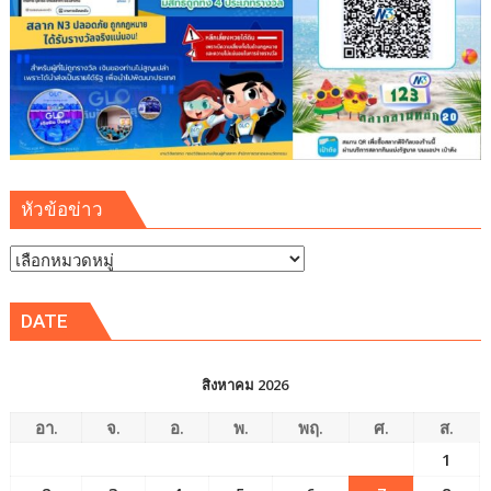
หัวข้อข่าว
หัวข้อ
ข่าว
DATE
สิงหาคม 2026
อา.
จ.
อ.
พ.
พฤ.
ศ.
ส.
1