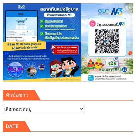
ชื่อ
พรรค
ไทย
ชนะ
ขอพร
อุทัย
พิมพ์
ใจชน
ก่อน
เลือก
ตั้ง
หัวข้อข่าว
หัวข้อ
ข่าว
DATE