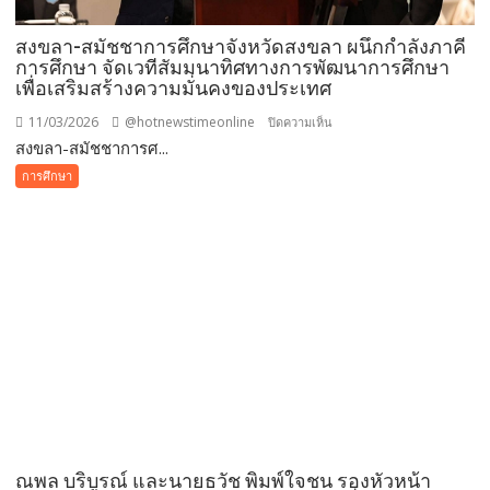
สงขลา-สมัชชาการศึกษาจังหวัดสงขลา ผนึกกำลังภาคี
การศึกษา จัดเวทีสัมมนาทิศทางการพัฒนาการศึกษา
เพื่อเสริมสร้างความมั่นคงของประเทศ
11/03/2026
@hotnewstimeonline
บน
ปิดความเห็น
สงขลา-สมัชชาการศ...
สงขลา-
สมัชชา
การศึกษา
การ
ศึกษา
จังหวัด
สงขลา
ผนึก
กำลัง
ภาคี
การ
ศึกษา
จัด
เวที
สัมมนา
ณพล บริบูรณ์ และนายธวัช พิมพ์ใจชน รองหัวหน้า
ทิศทาง