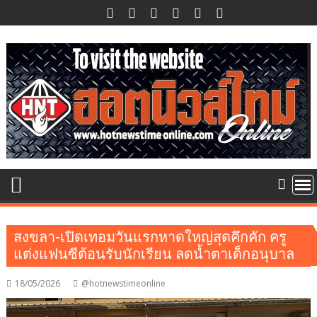
Skip
to
content
สงขลา-เปิดเทอมวันแรกหาดใหญ่สุดคึกคัก ครู
แต่งแฟนซีต้อนรับนักเรียน ลดน้ำตาเด็กอนุบาล
18/05/2026
@hotnewstimeonline