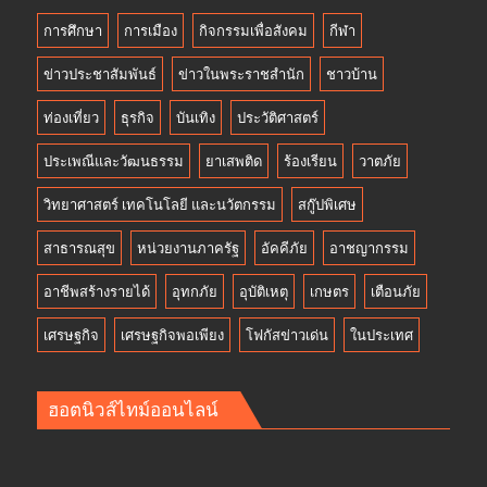
การศึกษา
การเมือง
กิจกรรมเพื่อสังคม
กีฬา
ข่าวประชาสัมพันธ์
ข่าวในพระราชสำนัก
ชาวบ้าน
ท่องเที่ยว
ธุรกิจ
บันเทิง
ประวัติศาสตร์
ประเพณีและวัฒนธรรม
ยาเสพติด
ร้องเรียน
วาตภัย
วิทยาศาสตร์ เทคโนโลยี และนวัตกรรม
สกู๊ปพิเศษ
สาธารณสุข
หน่วยงานภาครัฐ
อัคคีภัย
อาชญากรรม
อาชีพสร้างรายได้
อุทกภัย
อุบัติเหตุ
เกษตร
เตือนภัย
เศรษฐกิจ
เศรษฐกิจพอเพียง
โฟกัสข่าวเด่น
ในประเทศ
ฮอตนิวส์ไทม์ออนไลน์