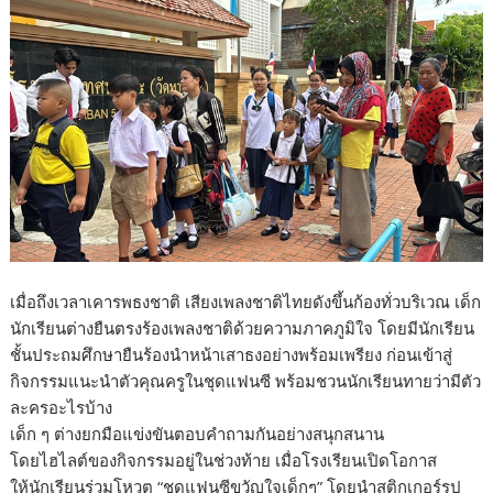
เมื่อถึงเวลาเคารพธงชาติ เสียงเพลงชาติไทยดังขึ้นก้องทั่วบริเวณ เด็ก
นักเรียนต่างยืนตรงร้องเพลงชาติด้วยความภาคภูมิใจ โดยมีนักเรียน
ชั้นประถมศึกษายืนร้องนำหน้าเสาธงอย่างพร้อมเพรียง ก่อนเข้าสู่
กิจกรรมแนะนำตัวคุณครูในชุดแฟนซี พร้อมชวนนักเรียนทายว่ามีตัว
ละครอะไรบ้าง
เด็ก ๆ ต่างยกมือแข่งขันตอบคำถามกันอย่างสนุกสนาน
โดยไฮไลต์ของกิจกรรมอยู่ในช่วงท้าย เมื่อโรงเรียนเปิดโอกาส
ให้นักเรียนร่วมโหวต “ชุดแฟนซีขวัญใจเด็กๆ” โดยนำสติกเกอร์รูป