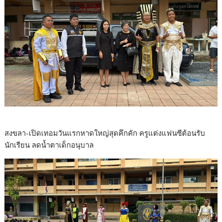
สงขลา-เปิดเทอมวันแรกหาดใหญ่สุดคึกคัก ครูแต่งแฟนซีต้อนรับ
นักเรียน ลดน้ำตาเด็กอนุบาล