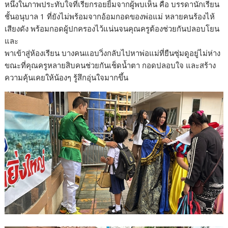
หนึ่งในภาพประทับใจที่เรียกรอยยิ้มจากผู้พบเห็น คือ บรรดานักเรียน
ชั้นอนุบาล 1 ที่ยังไม่พร้อมจากอ้อมกอดของพ่อแม่ หลายคนร้องไห้
เสียงดัง พร้อมกอดผู้ปกครองไว้แน่นจนคุณครูต้องช่วยกันปลอบโยน
และ
พาเข้าสู่ห้องเรียน บางคนแอบวิ่งกลับไปหาพ่อแม่ที่ยืนซุ่มดูอยู่ไม่ห่าง
ขณะที่คุณครูหลายสิบคนช่วยกันเช็ดน้ำตา กอดปลอบใจ และสร้าง
ความคุ้นเคยให้น้องๆ รู้สึกอุ่นใจมากขึ้น