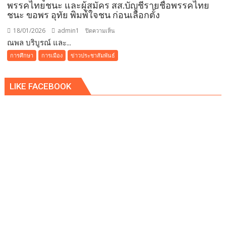
พรรคไทยชนะ และผู้สมัคร สส.บัญชีรายชื่อพรรคไทย
การ
ชนะ ขอพร อุทัย พิมพ์ใจชน ก่อนเลือกตั้ง
พัฒนาการ
ศึกษา
18/01/2026
admin1
บน
ปิดความเห็น
เพื่อ
ณพล บริบูรณ์ และ...
ณพล
เสริม
บริบูรณ์
การศึกษา
การเมือง
ข่าวประชาสัมพันธ์
สร้าง
และ
ความ
นาย
LIKE FACEBOOK
มั่นคง
ธวัช
ของ
พิมพ์
ประเทศ
ใจชน
รอง
หัวหน้า
พรรค
ไทย
ชนะ
และ
ผู้
สมัคร
สส.บัญชี
ราย