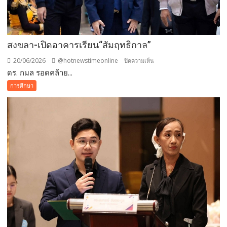
สงขลา-เปิดอาคารเรียน“สัมฤทธิกาล”
20/06/2026
@hotnewstimeonline
บน
ปิดความเห็น
ดร. กมล รอดคล้าย...
สงขลา-
เปิด
การศึกษา
อาคาร
เรียน“สัมฤ
ทธิ
กาล”