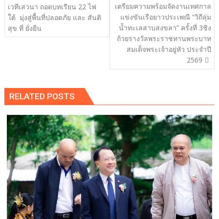
เรื่อง
เตรียมความพร้อมจัดงานเทศกาล
เวทีเสวนา ถอดบทเรียน 22 ไฟ
แข่งขันเรือยาวประเพณี “วิถีลุ่ม
ใต้ มุ่งสู่พื้นที่ปลอดภัย และ สันติ
น้ำทะเลสาบสงขลา” ครั้งที่ 3ชิง
สุข ที่ ยั่งยืน
ถ้วยรางวัลพระราชทานพระบาท
สมเด็จพระเจ้าอยู่หัว ประจำปี
2569
RELATED POSTS