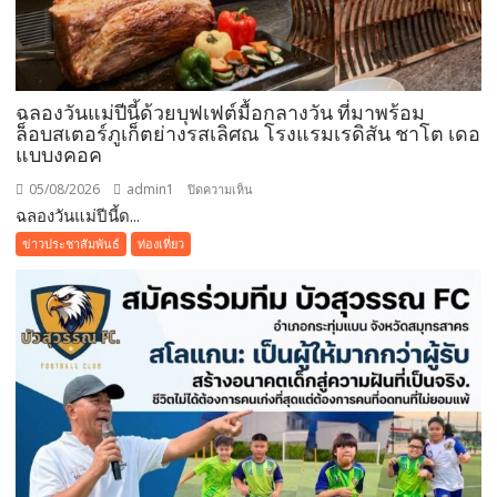
ระยะ
ยาว
ฉลองวันแม่ปีนี้ด้วยบุฟเฟต์มื้อกลางวัน ที่มาพร้อม
ล็อบสเตอร์ภูเก็ตย่างรสเลิศณ โรงแรมเรดิสัน ชาโต เดอ
แบบงคอค
05/08/2026
admin1
บน
ปิดความเห็น
ฉลองวันแม่ปีนี้ด...
ฉลอง
วัน
ข่าวประชาสัมพันธ์
ท่องเที่ยว
แม่
ปี
นี้
ด้วย
บุฟเฟต์
มื้อ
กลาง
วัน
ที่มา
พร้อม