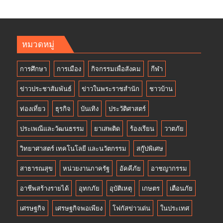
หมวดหมู่
การศึกษา
การเมือง
กิจกรรมเพื่อสังคม
กีฬา
ข่าวประชาสัมพันธ์
ข่าวในพระราชสำนัก
ชาวบ้าน
ท่องเที่ยว
ธุรกิจ
บันเทิง
ประวัติศาสตร์
ประเพณีและวัฒนธรรม
ยาเสพติด
ร้องเรียน
วาตภัย
วิทยาศาสตร์ เทคโนโลยี และนวัตกรรม
สกู๊ปพิเศษ
สาธารณสุข
หน่วยงานภาครัฐ
อัคคีภัย
อาชญากรรม
อาชีพสร้างรายได้
อุทกภัย
อุบัติเหตุ
เกษตร
เตือนภัย
เศรษฐกิจ
เศรษฐกิจพอเพียง
โฟกัสข่าวเด่น
ในประเทศ