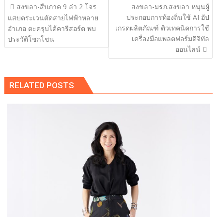
แนะแนว
สงขลา-สืบภาค 9 ล่า 2 โจร
สงขลา-มรภ.สงขลา หนุนผู้
เรื่อง
ประกอบการท้องถิ่นใช้ AI อัป
แสบตระเวนตัดสายไฟฟ้าหลาย
เกรดผลิตภัณฑ์ ติวเทคนิคการใช้
อำเภอ ตะครุบได้คารีสอร์ต พบ
เครื่องมือแพลตฟอร์มดิจิทัล
ประวัติโชกโชน
ออนไลน์
RELATED POSTS