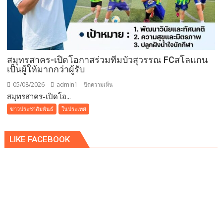
ล็อบสเตอร์
ภูเก็ต
ย่าง
รส
เลิศ
ณ
สมุทรสาคร-เปิดโอกาสร่วมทีมบัวสุวรรณ FCสโลแกน
เป็นผู้ให้มากกว่าผู้รับ
โรง
แรม
05/08/2026
admin1
บน
ปิดความเห็น
เรดิ
สมุทรสาคร-เปิดโอ...
สมุทรสาคร-
สัน
เปิด
ข่าวประชาสัมพันธ์
ในประเทศ
ชาโต
โอกาส
เดอ
ร่วม
แบ
LIKE FACEBOOK
ทีม
บง
บัว
คอค
สุวรรณ
FCสโลแกน
เป็น
ผู้
ให้
มากกว่า