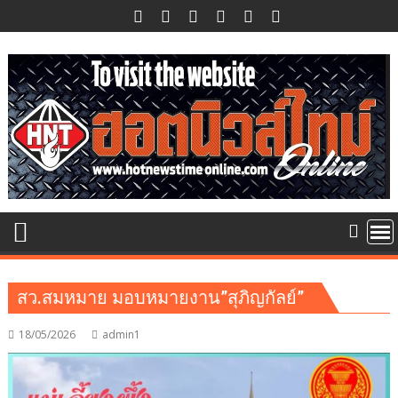
Skip
to
content
สว.สมหมาย มอบหมายงาน”สุภิญกัลย์”
18/05/2026
admin1