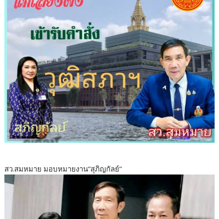
สว.สมหมาย มอบหมายงาน”สุภิญกัลย์”