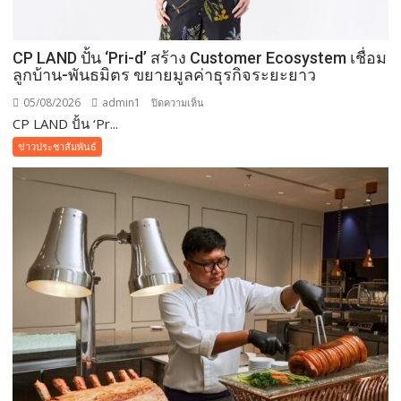
CP LAND ปั้น ‘Pri-d’ สร้าง Customer Ecosystem เชื่อม
ลูกบ้าน-พันธมิตร ขยายมูลค่าธุรกิจระยะยาว
05/08/2026
admin1
บน
ปิดความเห็น
CP LAND ปั้น ‘Pr...
CP
LAND
ข่าวประชาสัมพันธ์
ปั้น
‘Pri-
d’
สร้าง
Customer
Ecosystem
เชื่อม
ลูก
บ้าน-
พันธมิตร
ขยาย
มูลค่า
ธุรกิจ