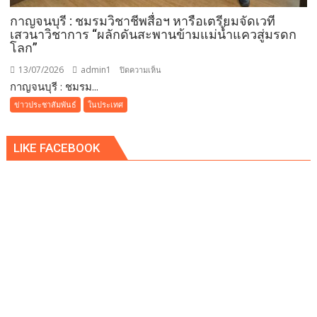
กาญจนบุรี : ชมรมวิชาชีพสื่อฯ หารือเตรียมจัดเวที
เสวนาวิชาการ “ผลักดันสะพานข้ามแม่น้ำแควสู่มรดก
โลก”
13/07/2026
admin1
บน
ปิดความเห็น
กาญจนบุรี : ชมรม...
กาญจนบุรี
:
ข่าวประชาสัมพันธ์
ในประเทศ
ชมรม
วิชา
LIKE FACEBOOK
ชีพ
สื่อฯ
หารือ
เตรียม
จัด
เวที
เสวนา
วิชาการ
“ผลัก
ดัน
สะพาน