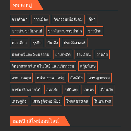
หมวดหมู่
การศึกษา
การเมือง
กิจกรรมเพื่อสังคม
กีฬา
ข่าวประชาสัมพันธ์
ข่าวในพระราชสำนัก
ชาวบ้าน
ท่องเที่ยว
ธุรกิจ
บันเทิง
ประวัติศาสตร์
ประเพณีและวัฒนธรรม
ยาเสพติด
ร้องเรียน
วาตภัย
วิทยาศาสตร์ เทคโนโลยี และนวัตกรรม
สกู๊ปพิเศษ
สาธารณสุข
หน่วยงานภาครัฐ
อัคคีภัย
อาชญากรรม
อาชีพสร้างรายได้
อุทกภัย
อุบัติเหตุ
เกษตร
เตือนภัย
เศรษฐกิจ
เศรษฐกิจพอเพียง
โฟกัสข่าวเด่น
ในประเทศ
ฮอตนิวส์ไทม์ออนไลน์