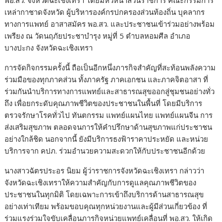
พอ.สว. จังหวัดฉะเชิงเทรา โดยมีหัวหน้าส่วนราชการ คณะกรรมการ
เหล่ากาชาดจังหวัด ผู้บริหารองค์กรปกครองส่วนท้องถิ่น บุคลากร
ทางการแพทย์ อาสาสมัคร พอ.สว. และประชาชนเข้าร่วมอย่างพร้อม
เพรียง ณ วัดนฤภัยประชาบำรุง หมู่ที่ 5 ตำบลหอมศีล อำเภอ
บางปะกง จังหวัดฉะเชิงเทรา
การจัดกิจกรรมครั้งนี้ ถือเป็นอีกหนึ่งภารกิจสำคัญที่สะท้อนพลังความ
ร่วมมือของทุกภาคส่วน ทั้งภาครัฐ ภาคเอกชน และภาคจิตอาสา ที่
ร่วมกันนำบริการทางการแพทย์และสาธารณสุขออกสู่ชุมชนอย่างทั่ว
ถึง เพื่อยกระดับคุณภาพชีวิตของประชาชนในพื้นที่ โดยมีบริการ
ตรวจรักษาโรคทั่วไป ทันตกรรม แพทย์แผนไทย แพทย์แผนจีน การ
ส่งเสริมสุขภาพ ตลอดจนการให้คำปรึกษาด้านสุขภาพแก่ประชาชน
อย่างใกล้ชิด นอกจากนี้ ยังมีบริการธงฟ้าราคาประหยัด และหน่วย
บริการจาก คปภ. ร่วมอำนวยความสะดวกให้กับประชาชนอีกด้วย
นางสาวฉัตรประอร นิยม ผู้ว่าราชการจังหวัดฉะเชิงเทรา กล่าวว่า
จังหวัดฉะเชิงเทราให้ความสำคัญกับการดูแลคุณภาพชีวิตของ
ประชาชนในทุกมิติ โดยเฉพาะการเข้าถึงบริการด้านสาธารณสุข
อย่างเท่าเทียม พร้อมขอบคุณทุกหน่วยงานและผู้มีส่วนเกี่ยวข้อง ที่
ร่วมแรงร่วมใจขับเคลื่อนภารกิจหน่วยแพทย์เคลื่อนที่ พอ.สว. ให้เกิด