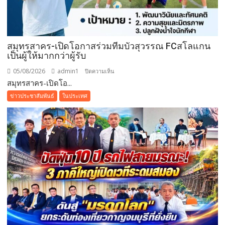
สมุทรสาคร-เปิดโอกาสร่วมทีมบัวสุวรรณ FCสโลแกน
เป็นผู้ให้มากกว่าผู้รับ
05/08/2026
admin1
บน
ปิดความเห็น
สมุทรสาคร-เปิดโอ...
สมุทรสาคร-
เปิด
ข่าวประชาสัมพันธ์
ในประเทศ
โอกาส
ร่วม
ทีม
บัว
สุวรรณ
FCสโลแกน
เป็น
ผู้
ให้
มากกว่า
ผู้รับ