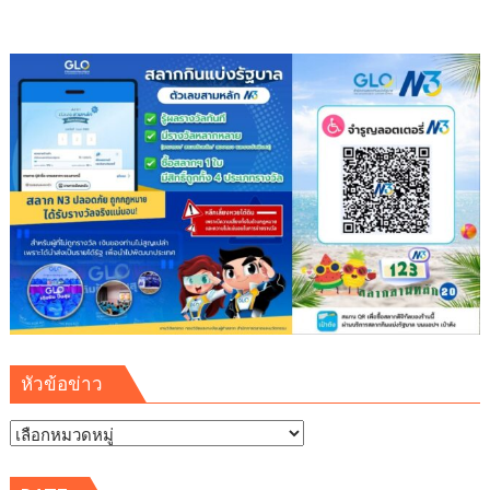
ข้าม
แม่น้ำ
แคว
สู่
มรดก
โลก”
หัวข้อข่าว
หัวข้อ
ข่าว