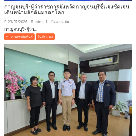
กาญจนบุรี-ผู้ว่าราชการจังหวัดกาญจนบุรีชี้แจงชัดเจน
เดินหน้าผลักดันมรดกโลก
23/07/2026
admin1
บน
ปิดความเห็น
กาญจนบุรี-ผู้ว่า...
กาญจนบุรี-
ผู้
ข่าวประชาสัมพันธ์
ในประเทศ
ว่า
ราชการ
จังหวัด
กาญจนบุรี
ชี้แจง
ชัดเจน
เดิน
หน้า
ผลัก
ดัน
มรดก
โลก