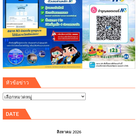
เสริม
ความ
รู้
เยาวชน
จัดการ
สิ่ง
แวดล้อม
ปลอดภัย
ยั่งยืน
หัวข้อข่าว
หัวข้อ
ข่าว
DATE
สิงหาคม 2026