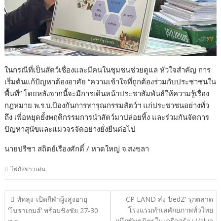
ในกรณีที่เป็นสัตว์เชื่องและมีคนในชุมชนช่วยดูแล หัวใจสำคัญ การ
เริ่มต้นแก้ปัญหาต้องอาศัย “ความเข้าใจที่ถูกต้องร่วมกับประชาชนใน
พื้นที่” โดยหลังจากนี้จะมีการเดินหน้าประชาสัมพันธ์ให้ความรู้เรื่อง
กฎหมาย พ.ร.บ.ป้องกันการทารุณกรรมสัตว์ฯ แก่ประชาชนอย่างทั่ว
ถึง เพื่อหยุดยั้งพฤติกรรมการนำสัตว์มาปล่อยทิ้ง และร่วมกันจัดการ
ปัญหาสุนัขและแมวจรจัดอย่างยั่งยืนต่อไป
นายปรีชา สถิตย์เรืองศักดิ์ / หาดใหญ่ จ.สงขลา
โฟกัสข่าวเด่น
แนะแนว
พัทลุง-เปิดกีฬาผู้งสูงอายุ
CP LAND ส่ง ‘bedZ’ รุกตลาด
เรื่อง
โรงแรมทำเลศักยภาพทั่วไทย
‘โนราเกมส์’ พร้อมชิงชัย 27-30
ผนึกพันธมิตรในเครือสร้าง Value