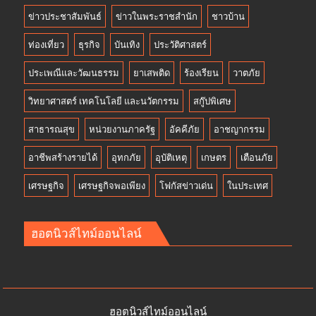
ข่าวประชาสัมพันธ์
ข่าวในพระราชสำนัก
ชาวบ้าน
ท่องเที่ยว
ธุรกิจ
บันเทิง
ประวัติศาสตร์
ประเพณีและวัฒนธรรม
ยาเสพติด
ร้องเรียน
วาตภัย
วิทยาศาสตร์ เทคโนโลยี และนวัตกรรม
สกู๊ปพิเศษ
สาธารณสุข
หน่วยงานภาครัฐ
อัคคีภัย
อาชญากรรม
อาชีพสร้างรายได้
อุทกภัย
อุบัติเหตุ
เกษตร
เตือนภัย
เศรษฐกิจ
เศรษฐกิจพอเพียง
โฟกัสข่าวเด่น
ในประเทศ
ฮอตนิวส์ไทม์ออนไลน์
ฮอตนิวส์ไทม์ออนไลน์