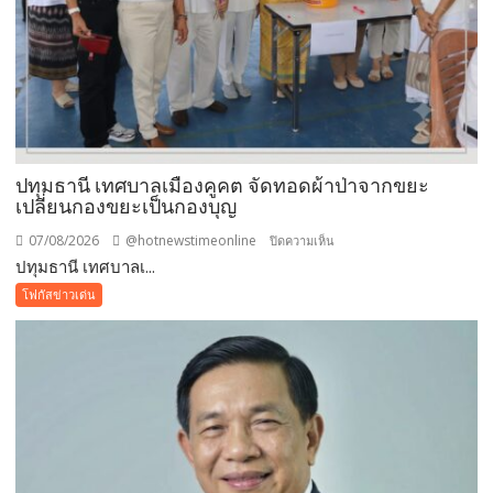
ปทุมธานี เทศบาลเมืองคูคต จัดทอดผ้าป่าจากขยะ
เปลี่ยนกองขยะเป็นกองบุญ
07/08/2026
@hotnewstimeonline
บน
ปิดความเห็น
ปทุมธานี เทศบาลเ...
ปทุมธานี
เทศบาล
โฟกัสข่าวเด่น
เมือง
คูคต
จัด
ทอด
ผ้าป่า
จาก
ขยะ
เปลี่ยน