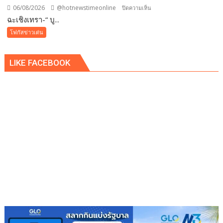
06/08/2026
@hotnewstimeonline
บน
ปิดความเห็น
ฉะเชิงเทรา-​“ บู...
ฉะเชิงเทรา-​
“
โฟกัสข่าวเด่น
บูร
พา
LIKE FACEBOOK
พา
ว
เวอร์
”
ส่ง
เสริม
โรงเรียน
สุข
ภาวะ
ดี
ด้วย
จุลินทรีย์”
(
Healthy
school)