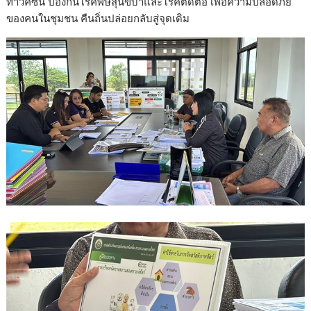
ทำวัคซีน ป้องกันโรคพิษสุนัขบ้าและโรคติดต่อ เพื่อความปลอดภัย
ของคนในชุมชน คืนถิ่นปล่อยกลับสู่จุดเดิม