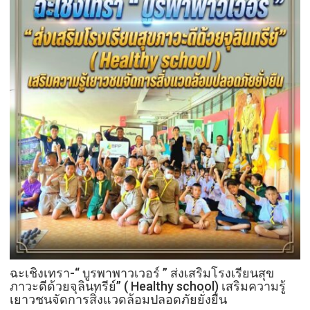
สิง
หา
วัน
รพี“
อุดมคติ
นัก
กฎหมาย
ภาย
ใต้
วิกฤติ
ศรัทธา
ฉะเชิงเทรา-​“ บูรพาพาวเวอร์ ” ส่งเสริมโรงเรียนสุข
ภาวะดีด้วยจุลินทรีย์” ( Healthy school) เสริมความรู้
เยาวชนจัดการสิ่งแวดล้อมปลอดภัยยั่งยืน