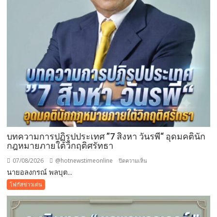
กอง
ขยะ
เป็นก
อง
บุญ
บทความการปฏิรูปประเทศ ”7 สิงหา วันรพี“ อุดมคตินัก
กฎหมายภายใต้วิกฤติศรัทธา
07/08/2026
@hotnewstimeonline
บน
ปิดความเห็น
นายอลงกรณ์ พลบุต...
บทความ
การ
โฟกัสข่าวเด่น
ปฏิรูป
ประเทศ
”7