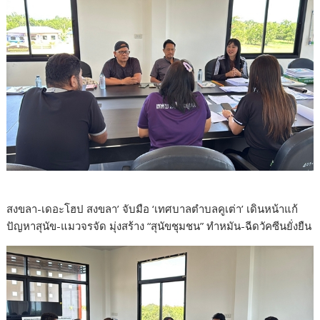
สงขลา-เดอะโฮป สงขลา’ จับมือ ‘เทศบาลตำบลคูเต่า’ เดินหน้าแก้
ปัญหาสุนัข-แมวจรจัด มุ่งสร้าง “สุนัขชุมชน” ทำหมัน-ฉีดวัคซีนยั่งยืน