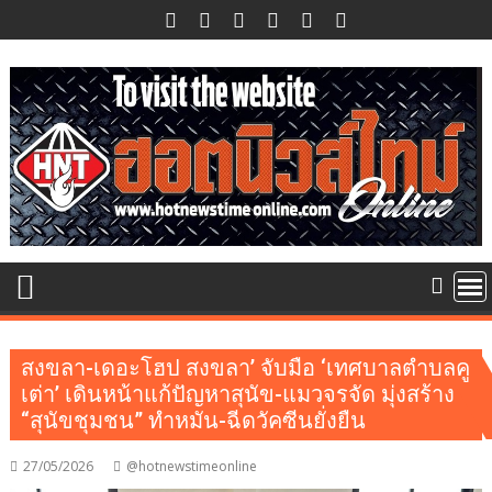
Skip
to
content
สงขลา-เดอะโฮป สงขลา’ จับมือ ‘เทศบาลตำบลคู
เต่า’ เดินหน้าแก้ปัญหาสุนัข-แมวจรจัด มุ่งสร้าง
“สุนัขชุมชน” ทำหมัน-ฉีดวัคซีนยั่งยืน
27/05/2026
@hotnewstimeonline