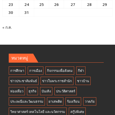
23
24
25
26
27
28
29
30
31
« ก.ค.
หมวดหมู่
การศึกษา
การเมือง
กิจกรรมเพื่อสังคม
กีฬา
ข่าวประชาสัมพันธ์
ข่าวในพระราชสำนัก
ชาวบ้าน
ท่องเที่ยว
ธุรกิจ
บันเทิง
ประวัติศาสตร์
ประเพณีและวัฒนธรรม
ยาเสพติด
ร้องเรียน
วาตภัย
วิทยาศาสตร์ เทคโนโลยี และนวัตกรรม
สกู๊ปพิเศษ