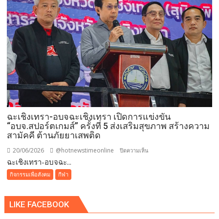
แข่งขัน
ตี
กลอง
ชุด
รุ่น
14-
15
ปี
ใน
รายการ
ฉะเชิงเทรา-อบจฉะเชิงเทรา เปิดการแข่งขัน
Thailand
“อบจ.สปอร์ตเกมส์” ครั้งที่ 5 ส่งเสริมสุขภาพ สร้างความ
Drum
สามัคคี ต้านภัยยาเสพติด
Award
2026
20/06/2026
@hotnewstimeonline
บน
ปิดความเห็น
ฉะเชิงเทรา-อบจฉะ...
ฉะเชิงเทรา-
อบจ
กิจกรรมเพื่อสังคม
กีฬา
ฉะเชิงเทรา
เปิด
LIKE FACEBOOK
การ
แข่งขัน