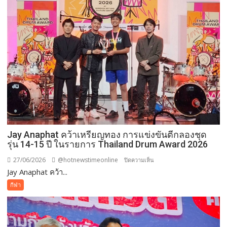
ห้องเรียน
เพื่อ
พัฒนา
เด็ก
ใน
วัย
เรียน
เพื่อ
อนาคต
Jay Anaphat คว้าเหรียญทอง การแข่งขันตีกลองชุด
รุ่น 14-15 ปี ในรายการ Thailand Drum Award 2026
27/06/2026
@hotnewstimeonline
บน
ปิดความเห็น
Jay Anaphat คว้า...
Jay
Anaphat
กีฬา
คว้า
เหรียญ
ทอง
การ