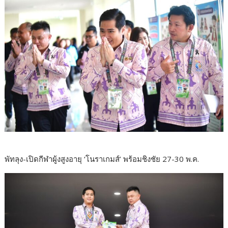
พัทลุง-เปิดกีฬาผู้งสูงอายุ ‘โนราเกมส์’ พร้อมชิงชัย 27-30 พ.ค.