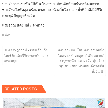
ประจำการแข่งขัน ใช้เป็น”โนรา” สะท้อนอัตลักษณ์ทางวัฒนธรรม
ของจังหวัดพัทลุง พร้อมมาสคอต “น้องอิ่มใจ”ควายน้ำที่สื่อถึงวิถีชีวิต
และภูมิปัญญาท้องถิ่น
แสงอรุณ แดงมณี / จ.พัทลุง
กีฬา
แนะแนว
สุราษฎร์ธานี -รวบแล้วแก๊ง
สงขลา-เดอะโฮป สงขลา’ จับมือ
เรื่อง
‘เทศบาลตำบลคูเต่า’ เดินหน้าแก้
โหด! ยิงแท็กซี่จิตอาสาดับกลาง
ปัญหาสุนัข-แมวจรจัด มุ่งสร้าง
เกาะสมุย
“สุนัขชุมชน” ทำหมัน-ฉีดวัคซีน
ยั่งยืน
RELATED POSTS