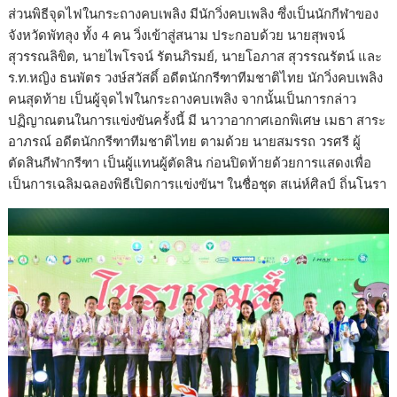
ส่วนพิธีจุดไฟในกระถางคบเพลิง มีนักวิ่งคบเพลิง ซึ่งเป็นนักกีฬาของ
จังหวัดพัทลุง ทั้ง 4 คน วิ่งเข้าสู่สนาม ประกอบด้วย นายสุพจน์
สุวรรณลิขิต, นายไพโรจน์ รัตนภิรมย์, นายโอภาส สุวรรณรัตน์ และ
ร.ท.หญิง ธนพัตร วงษ์สวัสดิ์ อดีตนักกรีฑาทีมชาติไทย นักวิ่งคบเพลิง
คนสุดท้าย เป็นผู้จุดไฟในกระถางคบเพลิง จากนั้นเป็นการกล่าว
ปฏิญาณตนในการแข่งขันครั้งนี้ มี นาวาอากาศเอกพิเศษ เมธา สาระ
อาภรณ์ อดีตนักกรีฑาทีมชาติไทย ตามด้วย นายสมรรถ วรศรี ผู้
ตัดสินกีฬากรีฑา เป็นผู้แทนผู้ตัดสิน ก่อนปิดท้ายด้วยการแสดงเพื่อ
เป็นการเฉลิมฉลองพิธีเปิดการแข่งขันฯ ในชื่อชุด สเน่ห์ศิลป์ ถิ่นโนรา