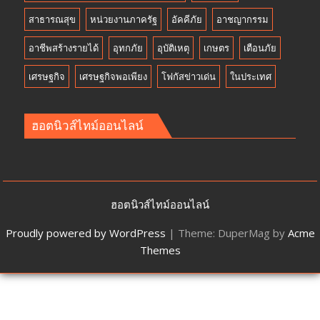
สาธารณสุข
หน่วยงานภาครัฐ
อัคคีภัย
อาชญากรรม
อาชีพสร้างรายได้
อุทกภัย
อุบัติเหตุ
เกษตร
เตือนภัย
เศรษฐกิจ
เศรษฐกิจพอเพียง
โฟกัสข่าวเด่น
ในประเทศ
ฮอตนิวส์ไทม์ออนไลน์
ฮอตนิวส์ไทม์ออนไลน์
Proudly powered by WordPress
|
Theme: DuperMag by
Acme
Themes