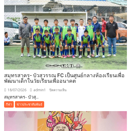
สมุทรสาคร- บัวสุวรรณ FC เป็นศูนย์กลางห้องเรียนเพื่อ
พัฒนาเด็กในวัยเรียนเพื่ออนาคต
18/07/2026
admin1
บน
ปิดความเห็น
สมุทรสาคร- บัวสุ...
สมุทรสาคร-
บัว
กีฬา
ข่าวประชาสัมพันธ์
สุวรรณ
FC
เป็น
ศูนย์กลาง