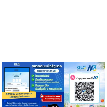
“อบจ.สปอร์ต
เกมส์”
ครั้ง
ที่
5
ส่ง
เสริมสุข
ภาพ
สร้าง
ความ
สามัคคี
ต้าน
ภัย
ยา
เสพ
ติด