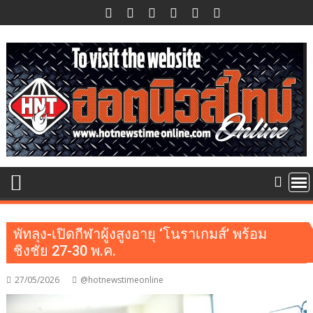
Skip
to
content
พัทลุง-เปิดกีฬาผู้งสูงอายุ ‘โนราเกมส์’ พร้อม
ชิงชัย 27-30 พ.ค.
27/05/2026
@hotnewstimeonline