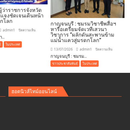
ู้ว่าราชการจังหวัด
ี้แจงชัดเจนเดินหน้า
ดกโลก
กาญจนบุรี : ชมรมวิชาชีพสื่อฯ
หารือเตรียมจัดเวทีเสวนา
admin1
บน
ปิดความเห็น
วิชาการ “ผลักดันสะพานข้าม
...
กาญจนบุรี-
แม่น้ำแควสู่มรดกโลก”
ผู้
์
ในประเทศ
ว่า
13/07/2026
admin1
บน
ปิดความเห็น
ราชการ
กาญจนบุรี : ชมรม...
กาญจนบุรี
จังหวัด
:
ข่าวประชาสัมพันธ์
ในประเทศ
กาญจนบุรี
ชมรม
ชี้แจง
วิชา
ชัดเจน
ชีพ
เดิน
สื่อฯ
ฮอตนิวส์ไทม์ออนไลน์
หน้า
หารือ
ผลัก
เตรียม
ดัน
จัด
มรดก
เวที
โลก
เสวนา
วิชาการ