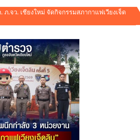
ก. ภ.จว. เชียงใหม่ จัดกิจกรรมสภากาแฟเวียงเจ็ด