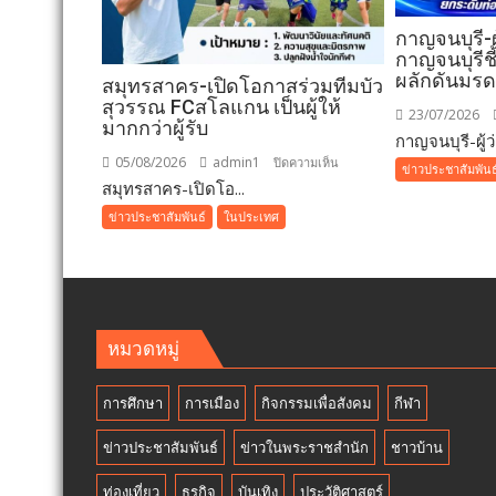
กาญจนบุรี-ผ
กาญจนบุรีช
ผลักดันมร
สมุทรสาคร-เปิดโอกาสร่วมทีมบัว
สุวรรณ FCสโลแกน เป็นผู้ให้
23/07/2026
มากกว่าผู้รับ
กาญจนบุรี-ผู้ว่า
05/08/2026
admin1
บน
ปิดความเห็น
ข่าวประชาสัมพันธ
สมุทรสาคร-เปิดโอ...
สมุทรสาคร-
เปิด
ข่าวประชาสัมพันธ์
ในประเทศ
โอกาส
ร่วม
ทีม
บัว
สุวรรณ
หมวดหมู่
FCสโลแกน
เป็น
การศึกษา
การเมือง
กิจกรรมเพื่อสังคม
กีฬา
ผู้
ให้
ข่าวประชาสัมพันธ์
ข่าวในพระราชสำนัก
ชาวบ้าน
มากกว่า
ผู้รับ
ท่องเที่ยว
ธุรกิจ
บันเทิง
ประวัติศาสตร์