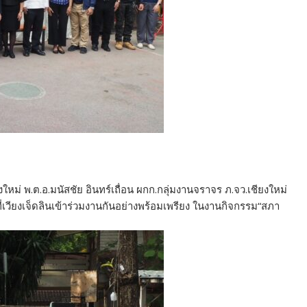
หม่ พ.ต.อ.มนัสชัย อินทร์เถื่อน ผกก.กลุ่มงานจราจร ภ.จว.เชียงใหม่
ี่เวียงเจ็ดลินเข้าร่วมงานกันอย่างพร้อมเพรียง ในงานกิจกรรม“สภา