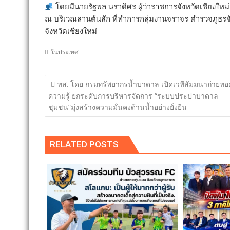
โดยมีนายรัฐพล นราดิศร ผู้ว่าราชการจังหวัดเชียงใหม
ณ บริเวณลานต้นสัก ที่ทำการกลุ่มงานจราจร ตำรวจภูธรจ
จังหวัดเชียงใหม่
ในประเทศ
แนะแนว
ทส. โดย กรมทรัพยากรน้ำบาดาล เปิดเวทีสัมมนาถ่ายทอ
เรื่อง
ความรู้ ยกระดับการบริหารจัดการ “ระบบประปาบาดาล
ชุมชน”มุ่งสร้างความมั่นคงด้านน้ำอย่างยั่งยืน
RELATED POSTS