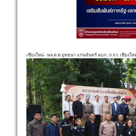
เชียงใหม่- พล.ต.ต.ยุทธนา แก่นจันทร์ ผบก. ภ.จว. เชียงใหม