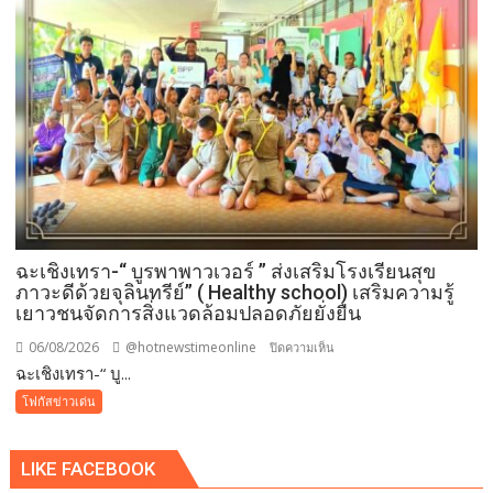
ภาย
ใต้
วิกฤติ
ศรัทธา
ฉะเชิงเทรา-​“ บูรพาพาวเวอร์ ” ส่งเสริมโรงเรียนสุข
ภาวะดีด้วยจุลินทรีย์” ( Healthy school) เสริมความรู้
เยาวชนจัดการสิ่งแวดล้อมปลอดภัยยั่งยืน
06/08/2026
@hotnewstimeonline
บน
ปิดความเห็น
ฉะเชิงเทรา-​“ บู...
ฉะเชิงเทรา-​
“
โฟกัสข่าวเด่น
บูร
พา
LIKE FACEBOOK
พา
ว