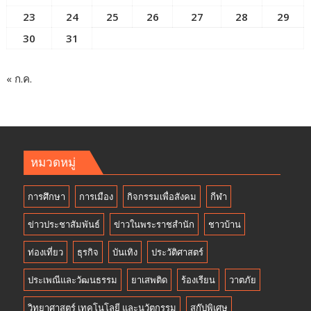
23
24
25
26
27
28
29
30
31
« ก.ค.
หมวดหมู่
การศึกษา
การเมือง
กิจกรรมเพื่อสังคม
กีฬา
ข่าวประชาสัมพันธ์
ข่าวในพระราชสำนัก
ชาวบ้าน
ท่องเที่ยว
ธุรกิจ
บันเทิง
ประวัติศาสตร์
ประเพณีและวัฒนธรรม
ยาเสพติด
ร้องเรียน
วาตภัย
วิทยาศาสตร์ เทคโนโลยี และนวัตกรรม
สกู๊ปพิเศษ