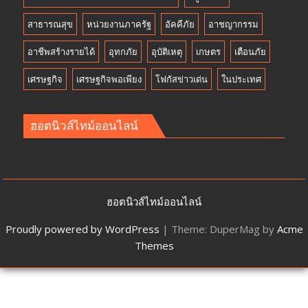
สาธารณสุข
หน่วยงานภาครัฐ
อัคคีภัย
อาชญากรรม
อาชีพสร้างรายได้
อุทกภัย
อุบัติเหตุ
เกษตร
เตือนภัย
เศรษฐกิจ
เศรษฐกิจพอเพียง
โฟกัสข่าวเด่น
ในประเทศ
ฮอตนิวส์ไทม์ออนไลน์
ฮอตนิวส์ไทม์ออนไลน์
Proudly powered by WordPress
|
Theme: DuperMag by
Acme
Themes