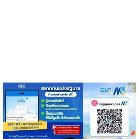
เวอร์
”
ส่ง
เสริม
โรงเรียน
สุข
ภาวะ
ดี
ด้วย
จุลินทรีย์”
(
Healthy
school)
เสริม
ความ
รู้
เยาวชน
จัดการ
สิ่ง
แวดล้อม