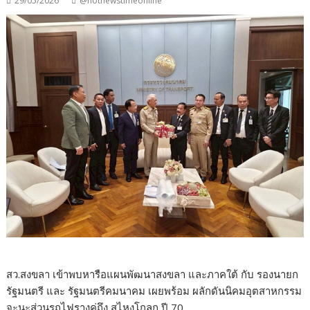
29/05/2026
@hotnewstimeonline
สว.สงขลา เข้าพบหารือแผนพัฒนาสงขลา และภาคใต้ กับ รองนายก
รัฐมนตรี และ รัฐมนตรีคมนาคม เผยพร้อม ผลักดันนิคมอุตสาหกรรม
จะนะส่วนรถไฟรางคู่ถึง สุไหงโกลก ปี 70