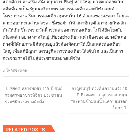
แต่ก็มีการ ส่งเสริม สนับสนุนการ ฟื้นฟู หาดใหญ่ มาโดยตลอด ใน
อดีตที่เคยเป็น รัฐมนตรีกระทรวงการท่องเที่ยวและกีฬา เคยทำ
โครงการส่งเสริมการท่องเที่ยวชุมชนใน 16 อำเภอของสงขลา โดยเฉ
พาะรอบๆทะเลสาบสงขลา ซึ่งขอฝากให้ สมาชิกวุฒิสภาช่วยกันผลัก
ดันให้เกิดขึ้น เพราะวันนี้กระแสของการท่องเที่ยว ไม่ได้ยึดโยงกับ
เมืองหลัก อย่าง หาดใหญ่ เพียงอย่างเดียว แต่ เมืองรอง อย่างอำเภอ
ต่างที่มีศักยภาพมีต้นทุนอยู่แล้วต้องพัฒนาให้เป็นแหล่งท่องเที่ยว
ใหญ่ เพื่อแก้ปัญหา เศรษฐกิจ การท่องเที่ยวให้เติบโต และเป็นการ
กระจายรายได้ไปสู่ประชาชนอย่างแท้จริง
โฟกัสข่าวเด่น
แนะแนว
พิจิตร-หลวงพ่อดำ 119 ปี ศูนย์
กาญจนบุรี-ทวงคืนความหวัง 10
เรื่อง
ปี ที่รอคอย : ปลุกกระแสหนุน
รวมศรัทธาชาวพิจิตร ประชาชน
“สะพานข้ามแม่น้ำแคว” สู่มรดก
ร่วมพิธีบวงสรวงคับคั่ง
โลก :
RELATED POSTS