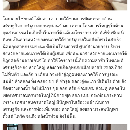
โดยนายไชยยงค์ ได้กล่าวว่า ภาคใต้ขาดการพัฒนาทางด้าน
เศรษฐกิจจากรัฐบาลก่อนๆค่อนข้างยาวนาน โครงการใหญ่ๆในด้าน
อุตสาหกรรมไม่เกิดขึ้นในภาคใต้ แม้แต่โครงการ เซ้าท์เทิร์นซีบอร์ด
ที่เคยเป็นความหวังของคนภาคใต้จากรัฐบาลในอดีตก็ทำไม่สำเร็จ
นิคมอุตสาหกรรมจะนะ ซึ่งเป็นโครงการที่ ศูนย์อำนวยการบริหาร
จังหวัดชายแดนภาคใต้เป็นผู้เสนอ เพื่อพัฒนาจังหวัดชายแดนภาคใต้
ก็ถูกคัดค้านจากเอ็นจีโอ ทำให้โครงการนี้เกิดความล่าช้า ในขณะที่
เศรษฐกิจของ หาดใหญ่ หลังการเกิดอุทกภัยเมื่อปลายปี 2568 ก็ยัง
ไม่ฟื้นตัว และอีก 5 เดือน ก็จะเข้าสู่ฤดูฝนของภาคใต้ การบูรณะ
แม่น้ำ ลำคลอง ทั้ง คลอง ร 1 ที่ ชำรุด คลองอู่ตะเภา ที่เต็มไปด้วย สิ่ง
กีดขวางทางน้ำ ยังไม่มีการ ขุด ลอก หรือ ซ่อมแซม ส่วน คู คลอง ใน
เขตเทศบาลนครหาดใหญ่ ก็มีการ ขุด ลอก แบบ กระท่อนกระทาน
เพราะ เทศบาลนครหาดใหญ่ มีปัญหาในเรื่องงบดำเนินการ
เศรษฐกิจ และการท่องเที่ยวของ หาดใหญ่ สงขลา ประสพปัญหา
ตั้งแต่ โควิด จนถึง หลังน้ำท่วม ยังไม่ฟื้น