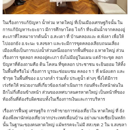
ในเรื่องการแก้ปัญหา น้ำท่วม หาดใหญ่ ที่เป็นเมืองเศรษฐกิจนั้น ใน
การแก้ปัญหาระยะยาว มีการศึกษาโดย ไจก้า ที่จะผันน้ำจากคลองอู่
ตะเภาที่ไหลมาจากต้นน้ำ อ.สะเดา ที่ บ้านคลองแงะ ต.พังลา เพื่อให้
ไปออกยัง อ.จะนะ จ.สงขลา และจะมีการขุดคลองเลียบถนนเลี่ยง
เมืองเพื่อเป็นการแบ่งน้ำส่วนหนึ่งออกจากพื้นที่ของ อ.หาดใหญ่ ส่วน
เรื่องการ ขุดลอก คลองอู่ตะเภา ยังไม่มีอยู่ในแผน แต่ถ้าจะขุด ลอก
ปัญหาที่ต้องถามคือ ดิน โคลน ที่ขุดลอก ประชาชน จะยินยอม ให้ทิ้ง
ในพื้นที่หรือไม่ เรื่องการ บูรณะซ่อมแซม คลอง ร 1 ที่ ผนังแตก และ
ชำรุด ในพื้นที่ของ อ.บางกล่ำ ร่วมทั้ง ประตูน้ำ ต่างๆ ซึ่งได้มีการ
เร่งรัดให้ หน่วยงานที่เกี่ยวข้องเร่งดำเนินการ ก่อนที่จะถึงหน้าฝนใน
อีกไม่กี่เดือนข้างหน้า ส่วนของเทศบาลนครหาดใหญ่ เป็นหน้าที่ของ
ท้องถิ่นที่ต้องรับผิดชอบทั้งในเรื่องการเงินและการบริหาร
เรื่องการฟื้นฟู เศรษฐกิจ การค้าขายการท่องเที่ยวใน หาดใหญ่ ที่ ยัง
ต้องพึ่งพานักท่องเที่ยวจากประเทศเพื่อนบ้าน อย่างมาเลเซียเป็นหลัก
นั้น ในฐานะของคนหาดใหญ่ แม้พรรคจะไม่มี สส.เขต 2 ใน จ.สงขลา