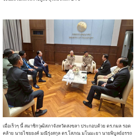
เมื่อเร็วๆ นี้ สมาชิกวุฒิสภาจังหวัดสงขลา ประกอบด้วย ดร.กมล รอด
คล้าย นายไชยยงค์ มณีรุ่งสกุล ดร.โสภณ มโนมะยา นายพิบูลย์อรรถ