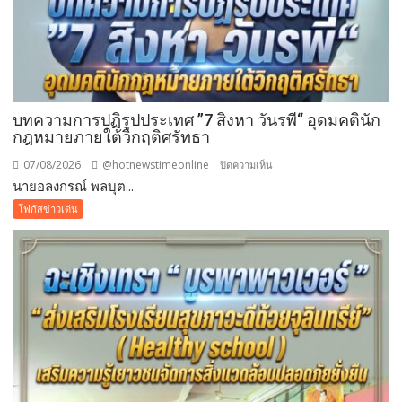
บทความการปฏิรูปประเทศ ”7 สิงหา วันรพี“ อุดมคตินัก
กฎหมายภายใต้วิกฤติศรัทธา
07/08/2026
@hotnewstimeonline
บน
ปิดความเห็น
นายอลงกรณ์ พลบุต...
บทความ
การ
โฟกัสข่าวเด่น
ปฏิรูป
ประเทศ
”7
สิง
หา
วัน
รพี“
อุดมคติ
นัก
กฎหมาย