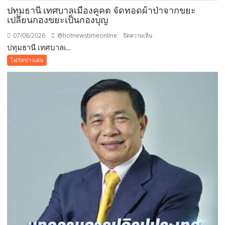
ปทุมธานี เทศบาลเมืองคูคต จัดทอดผ้าป่าจากขยะ
เปลี่ยนกองขยะเป็นกองบุญ
07/08/2026
@hotnewstimeonline
บน
ปิดความเห็น
ปทุมธานี เทศบาลเ...
ปทุมธานี
เทศบาล
โฟกัสข่าวเด่น
เมือง
คูคต
จัด
ทอด
ผ้าป่า
จาก
ขยะ
เปลี่ยน
กอง
ขยะ
เป็นก
อง
บุญ