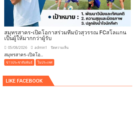
ภูเก็ต
ย่าง
รส
เลิศ
ณ
สมุทรสาคร-เปิดโอกาสร่วมทีมบัวสุวรรณ FCสโลแกน
เป็นผู้ให้มากกว่าผู้รับ
โรง
แรม
05/08/2026
admin1
บน
ปิดความเห็น
เรดิ
สมุทรสาคร-เปิดโอ...
สมุทรสาคร-
สัน
เปิด
ข่าวประชาสัมพันธ์
ในประเทศ
ชาโต
โอกาส
เดอ
ร่วม
แบ
LIKE FACEBOOK
ทีม
บง
บัว
คอค
สุวรรณ
FCสโลแกน
เป็น
ผู้
ให้
มากกว่า
ผู้รับ