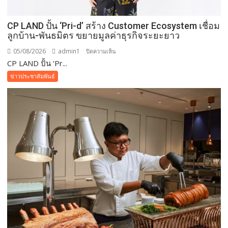
CP LAND ปั้น ‘Pri-d’ สร้าง Customer Ecosystem เชื่อม
ลูกบ้าน-พันธมิตร ขยายมูลค่าธุรกิจระยะยาว
05/08/2026
admin1
บน
ปิดความเห็น
CP LAND ปั้น ‘Pr...
CP
LAND
ข่าวประชาสัมพันธ์
ปั้น
‘Pri-
d’
สร้าง
Customer
Ecosystem
เชื่อม
ลูก
บ้าน-
พันธมิตร
ขยาย
มูลค่า
ธุรกิจ