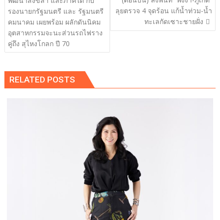
พัฒนาสงขลา และภาคใต้ กับ
ลุยตรวจ 4 จุดร้อน แก้น้ำท่วม-น้ำ
รองนายกรัฐมนตรี และ รัฐมนตรี
ทะเลกัดเซาะชายฝั่ง
คมนาคม เผยพร้อม ผลักดันนิคม
อุตสาหกรรมจะนะส่วนรถไฟราง
คู่ถึง สุไหงโกลก ปี 70
RELATED POSTS