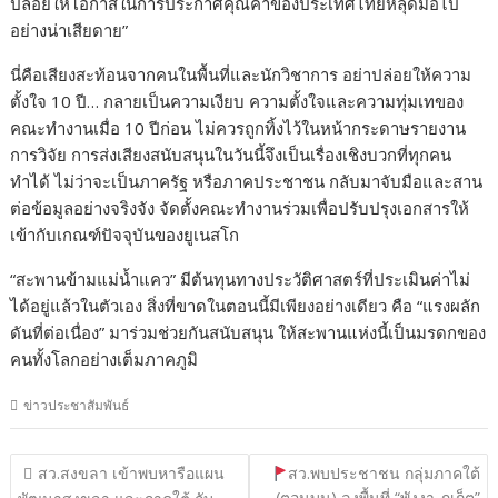
ปล่อยให้โอกาสในการประกาศคุณค่าของประเทศไทยหลุดมือไป
อย่างน่าเสียดาย”
นี่คือเสียงสะท้อนจากคนในพื้นที่และนักวิชาการ อย่าปล่อยให้ความ
ตั้งใจ 10 ปี… กลายเป็นความเงียบ ความตั้งใจและความทุ่มเทของ
คณะทำงานเมื่อ 10 ปีก่อน ไม่ควรถูกทิ้งไว้ในหน้ากระดาษรายงาน
การวิจัย การส่งเสียงสนับสนุนในวันนี้จึงเป็นเรื่องเชิงบวกที่ทุกคน
ทำได้ ไม่ว่าจะเป็นภาครัฐ หรือภาคประชาชน กลับมาจับมือและสาน
ต่อข้อมูลอย่างจริงจัง จัดตั้งคณะทำงานร่วมเพื่อปรับปรุงเอกสารให้
เข้ากับเกณฑ์ปัจจุบันของยูเนสโก
“สะพานข้ามแม่น้ำแคว” มีต้นทุนทางประวัติศาสตร์ที่ประเมินค่าไม่
ได้อยู่แล้วในตัวเอง สิ่งที่ขาดในตอนนี้มีเพียงอย่างเดียว คือ “แรงผลัก
ดันที่ต่อเนื่อง” มาร่วมช่วยกันสนับสนุน ให้สะพานแห่งนี้เป็นมรดกของ
คนทั้งโลกอย่างเต็มภาคภูมิ
ข่าวประชาสัมพันธ์
แนะแนว
สว.สงขลา เข้าพบหารือแผน
สว.พบประชาชน กลุ่มภาคใต้
เรื่อง
(ตอนบน) ลงพื้นที่ “พังงา-ภูเก็ต”