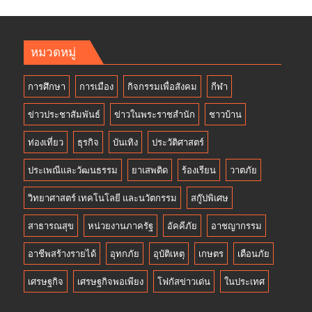
หมวดหมู่
การศึกษา
การเมือง
กิจกรรมเพื่อสังคม
กีฬา
ข่าวประชาสัมพันธ์
ข่าวในพระราชสำนัก
ชาวบ้าน
ท่องเที่ยว
ธุรกิจ
บันเทิง
ประวัติศาสตร์
ประเพณีและวัฒนธรรม
ยาเสพติด
ร้องเรียน
วาตภัย
วิทยาศาสตร์ เทคโนโลยี และนวัตกรรม
สกู๊ปพิเศษ
สาธารณสุข
หน่วยงานภาครัฐ
อัคคีภัย
อาชญากรรม
อาชีพสร้างรายได้
อุทกภัย
อุบัติเหตุ
เกษตร
เตือนภัย
เศรษฐกิจ
เศรษฐกิจพอเพียง
โฟกัสข่าวเด่น
ในประเทศ