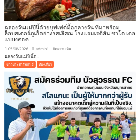
ระยะ
ยาว
ฉลองวันแม่ปีนี้ด้วยบุฟเฟต์มื้อกลางวัน ที่มาพร้อม
ล็อบสเตอร์ภูเก็ตย่างรสเลิศณ โรงแรมเรดิสัน ชาโต เดอ
แบบงคอค
05/08/2026
admin1
บน
ปิดความเห็น
ฉลองวันแม่ปีนี้ด...
ฉลอง
วัน
ข่าวประชาสัมพันธ์
ท่องเที่ยว
แม่
ปี
นี้
ด้วย
บุฟเฟต์
มื้อ
กลาง
วัน
ที่มา
พร้อม
ล็อบสเตอร์