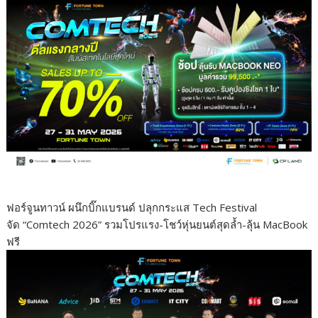
ฟอร์จูนทาวน์ ผนึกบิ๊กแบรนด์ ปลุกกระแส Tech Festival
จัด “Comtech 2026” รวมโปรแรง-โชว์หุ่นยนต์สุดล้ำ-ลุ้น MacBook
ฟรี