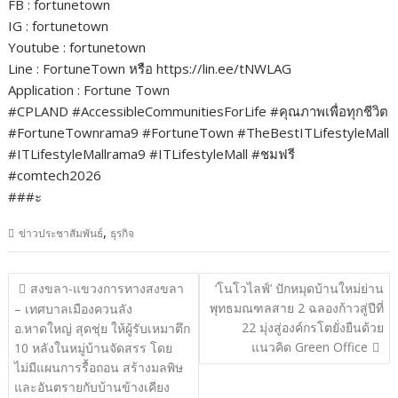
FB : fortunetown ​
IG : fortunetown
Youtube : fortunetown
Line : FortuneTown หรือ https://lin.ee/tNWLAG
Application : Fortune Town
#CPLAND #AccessibleCommunitiesForLife #คุณภาพเพื่อทุกชีวิต
#FortuneTownrama9 #FortuneTown #TheBestITLifestyleMall
#ITLifestyleMallrama9 #ITLifestyleMall #ชมฟรี
#comtech2026
###ะ
,
ข่าวประชาสัมพันธ์
ธุรกิจ
แนะแนว
สงขลา-แขวงการทางสงขลา
‘โนโวไลฟ์’ ปักหมุดบ้านใหม่ย่าน
เรื่อง
พุทธมณฑลสาย 2 ฉลองก้าวสู่ปีที่
– เทศบาลเมืองควนลัง
22 มุ่งสู่องค์กรโตยั่งยืนด้วย
อ.หาดใหญ่ สุดชุ่ย ให้ผู้รับเหมาตึก
แนวคิด Green Office
10 หลังในหมู่บ้านจัดสรร โดย
ไม่มีแผนการรื้อถอน สร้างมลพิษ
และอันตรายกับบ้านข้างเคียง