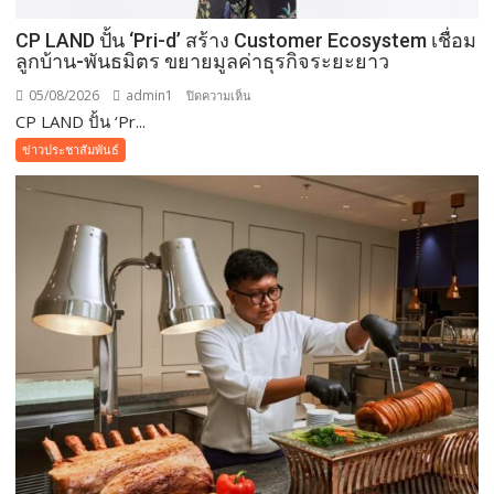
CP LAND ปั้น ‘Pri-d’ สร้าง Customer Ecosystem เชื่อม
ลูกบ้าน-พันธมิตร ขยายมูลค่าธุรกิจระยะยาว
05/08/2026
admin1
บน
ปิดความเห็น
CP LAND ปั้น ‘Pr...
CP
LAND
ข่าวประชาสัมพันธ์
ปั้น
‘Pri-
d’
สร้าง
Customer
Ecosystem
เชื่อม
ลูก
บ้าน-
พันธมิตร
ขยาย
มูลค่า
ธุรกิจ
ระยะ