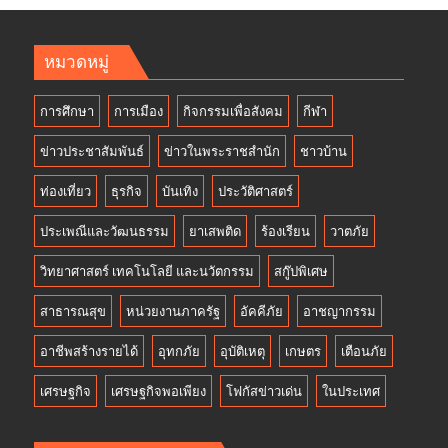
หมวดหมู่
การศึกษา
การเมือง
กิจกรรมเพื่อสังคม
กีฬา
ข่าวประชาสัมพันธ์
ข่าวในพระราชสำนัก
ชาวบ้าน
ท่องเที่ยว
ธุรกิจ
บันเทิง
ประวัติศาสตร์
ประเพณีและวัฒนธรรม
ยาเสพติด
ร้องเรียน
วาตภัย
วิทยาศาสตร์ เทคโนโลยี และนวัตกรรม
สกู๊ปพิเศษ
สาธารณสุข
หน่วยงานภาครัฐ
อัคคีภัย
อาชญากรรม
อาชีพสร้างรายได้
อุทกภัย
อุบัติเหตุ
เกษตร
เตือนภัย
เศรษฐกิจ
เศรษฐกิจพอเพียง
โฟกัสข่าวเด่น
ในประเทศ