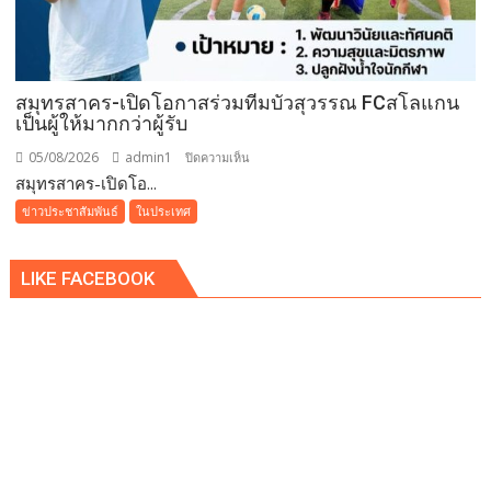
ภูเก็ต
ย่าง
รส
เลิศ
ณ
สมุทรสาคร-เปิดโอกาสร่วมทีมบัวสุวรรณ FCสโลแกน
เป็นผู้ให้มากกว่าผู้รับ
โรง
แรม
05/08/2026
admin1
บน
ปิดความเห็น
เรดิ
สมุทรสาคร-เปิดโอ...
สมุทรสาคร-
สัน
เปิด
ข่าวประชาสัมพันธ์
ในประเทศ
ชาโต
โอกาส
เดอ
ร่วม
แบ
LIKE FACEBOOK
ทีม
บง
บัว
คอค
สุวรรณ
FCสโลแกน
เป็น
ผู้
ให้
มากกว่า
ผู้รับ