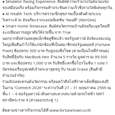
● Simulator Racing Experience: สัมผัสความเร็วแรงในสนามแข่ง
รถเสมือนจริง พร้อมกิจกรรมท้าประชันความเร็วชิงรางวัลพิเศษทุกวัน
● AI Health Tech: บริการตรวจเช็กสุขภาพเบื้องต้นด้วยระบบ
วิเคราะห์ AI อัจฉริยะจากแอปพลิเคชัน “หมอดี” (MorDee)
● Smart Home Showcase: สัมผัสนวัตกรรมบ้านอัจฉริยะยุคใหม่ที่
จะเปลี่ยนการอยู่อาศัยให้ง่ายขึ้น จาก True
นอกจากดีลส่วนลดสุดเอ็กซ์คลูซีฟแล้ว ฟอร์จูนทาวน์ ยังจัดแคมเปญ
ใหญ่เพื่อคืนกำไรให้แก่นักช้อปที่เป็นสมาชิกฟอร์จูนพอยท์ (Fortune
Point) ช้อปครบ 500 บาท รับคูปองชิงโชค (ตามเงื่อนไขที่กำหนด)
รับสิทธิ์ลุ้นรับ MacBook Neo จำนวน 5 รางวัล มูลค่ารวม 99,500
บาท และช้อปครบ 1,000 บาท รับสิทธิ์แลกซื้อโปรโมชัน 1 แถม 1
บัตรล่องเรือบุฟเฟ่ต์เจ้าพระยาสุดหรู กับ Noah Cruise (สินค้ามี
จำนวนจำกัด)
ร่วมอัปเดตเทรนด์นวัตกรรม พร้อมคว้าดีลไอทีราคาเด็ดที่สุดแห่งปี
ในงาน “Comtech 2026” ระหว่างวันที่ 27 – 31 พฤษภาคม 2569 ณ
ชั้น 1 – 4 ฟอร์จูนทาวน์ เดินทางสะดวกสบายด้วยรถไฟฟ้า MRT
สถานีพระราม 9 (ทางออกประตู 1)
ติดตามข่าวสารกิจกรรมได้ที่ www.fortunetown.co.th