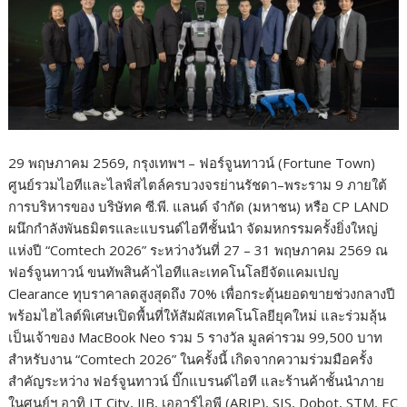
29 พฤษภาคม 2569, กรุงเทพฯ – ฟอร์จูนทาวน์ (Fortune Town)
ศูนย์รวมไอทีและไลฟ์สไตล์ครบวงจรย่านรัชดา–พระราม 9 ภายใต้
การบริหารของ บริษัทค ซี.พี. แลนด์ จำกัด (มหาชน) หรือ CP LAND
ผนึกกำลังพันธมิตรและแบรนด์ไอทีชั้นนำ จัดมหกรรมครั้งยิ่งใหญ่
แห่งปี “Comtech 2026” ระหว่างวันที่ 27 – 31 พฤษภาคม 2569 ณ
ฟอร์จูนทาวน์ ขนทัพสินค้าไอทีและเทคโนโลยีจัดแคมเปญ
Clearance ทุบราคาลดสูงสุดถึง 70% เพื่อกระตุ้นยอดขายช่วงกลางปี
พร้อมไฮไลต์พิเศษเปิดพื้นที่ให้สัมผัสเทคโนโลยียุคใหม่ และร่วมลุ้น
เป็นเจ้าของ MacBook Neo รวม 5 รางวัล มูลค่ารวม 99,500 บาท
สำหรับงาน “Comtech 2026” ในครั้งนี้ เกิดจากความร่วมมือครั้ง
สำคัญระหว่าง ฟอร์จูนทาวน์ บิ๊กแบรนด์ไอที และร้านค้าชั้นนำภาย
ในศูนย์ฯ อาทิ IT City, JIB, เออาร์ไอพี (ARIP), SIS, Dobot, STM, EC