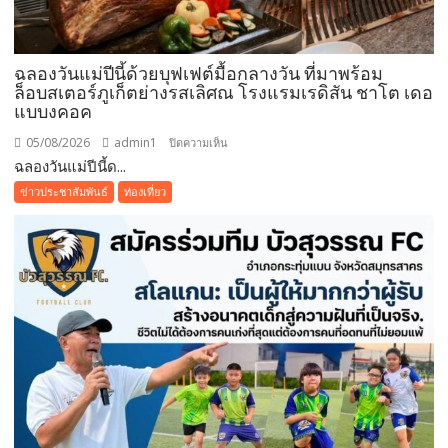
ยาว
ฉลองวันแม่ปีนี้ด้วยบุฟเฟต์มื้อกลางวัน ที่มาพร้อม
ล็อบสเตอร์ภูเก็ตย่างรสเลิศณ โรงแรมเรดิสัน ชาโต เดอ
แบบงคอค
05/08/2026
admin1
บน
ปิดความเห็น
ฉลองวันแม่ปีนี้ด...
ฉลอง
วัน
ข่าวประชาสัมพันธ์
ท่องเที่ยว
แม่
ปี
นี้
ด้วย
บุฟเฟต์
มื้อ
กลาง
วัน
ที่มา
พร้อม
ล็อบสเตอร์