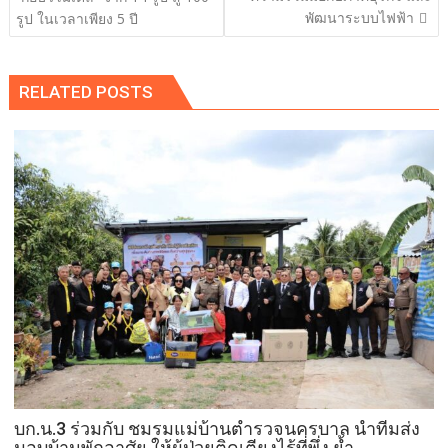
พัฒนาระบบไฟฟ้า
รูป ในเวลาเพียง 5 ปี
RELATED POSTS
บก.น.3 ร่วมกับ ชมรมแม่บ้านตำรวจนครบาล นำทีมส่ง
มอบบ้านพักอาศัย ให้ผู้ป่วยติดเตียงไร้ที่พึ่ง ย้ำ