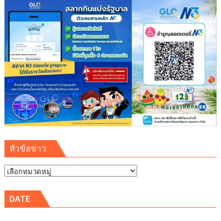
ใช้
ไทย
เป็น
ฐาน
สั่ง
การ
เอี่ยว
เว็บ
พนัน
เงิน
หมุนเวียน
124
ล้าน
หัวข้อข่าว
ต่อ
ปี
หัวข้อ
ข่าว
DATE