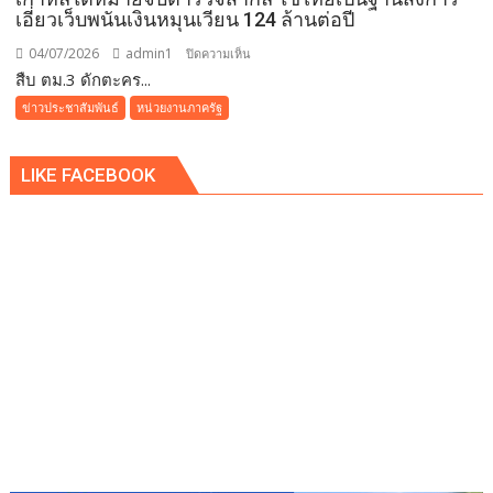
ภาวะ
เอี่ยวเว็บพนันเงินหมุนเวียน 124 ล้านต่อปี
ต้นแบบ
ผ่าน
04/07/2026
admin1
บน
ปิดความเห็น
Iconic
สืบ ตม.3 ดักตะคร...
สืบ
RUN
ตม.3
ข่าวประชาสัมพันธ์
หน่วยงานภาครัฐ
Fest
ดัก
2026
ตะครุบ
LIKE FACEBOOK
เจ้า
พ่อ
ส
แกม
เม
อร์-
เว็บ
พนัน
ชาว
เกาหลีใต้
หมาย
จับ
ตำรวจ
สากล