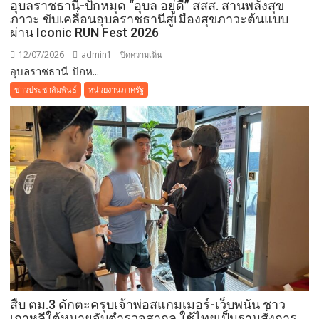
อุบลราชธานี-ปักหมุด “อุบล อยู่ดี” สสส. สานพลังสุข
เตียง
ภาวะ ขับเคลื่อนอุบลราชธานีสู่เมืองสุขภาวะต้นแบบ
ไร้
ผ่าน Iconic RUN Fest 2026
ที่
12/07/2026
admin1
บน
ปิดความเห็น
พึ่ง
อุบลราชธานี-ปักห...
อุบลราชธานี-
ย้ำ
ปัก
ข่าวประชาสัมพันธ์
หน่วยงานภาครัฐ
อุดมการณ์
หมุด
“ไม่
“อุบล
ทิ้ง
อยู่ดี”
ประชาชน”
สสส.
สาน
พลัง
สุข
ภาวะ
ขับ
เคลื่อน
อุบลราชธานี
สู่
เมือง
สืบ ตม.3 ดักตะครุบเจ้าพ่อสแกมเมอร์-เว็บพนัน ชาว
สุข
เกาหลีใต้หมายจับตำรวจสากล ใช้ไทยเป็นฐานสั่งการ