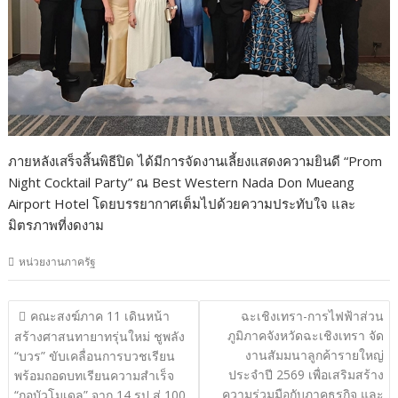
ภายหลังเสร็จสิ้นพิธีปิด ได้มีการจัดงานเลี้ยงแสดงความยินดี “Prom
Night Cocktail Party” ณ Best Western Nada Don Mueang
Airport Hotel โดยบรรยากาศเต็มไปด้วยความประทับใจ และ
มิตรภาพที่งดงาม
หน่วยงานภาครัฐ
แนะแนว
คณะสงฆ์ภาค 11 เดินหน้า
ฉะเชิงเทรา-การไฟฟ้าส่วน
เรื่อง
ภูมิภาคจังหวัดฉะเชิงเทรา จัด
สร้างศาสนทายาทรุ่นใหม่ ชูพลัง
งานสัมมนาลูกค้ารายใหญ่
“บวร” ขับเคลื่อนการบวชเรียน
ประจำปี 2569 เพื่อเสริมสร้าง
พร้อมถอดบทเรียนความสำเร็จ
ความร่วมมือกับภาคธุรกิจ และ
“กอบัวโมเดล” จาก 14 รูป สู่ 100