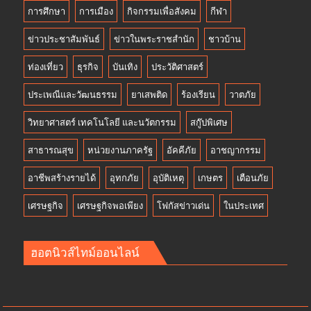
การศึกษา
การเมือง
กิจกรรมเพื่อสังคม
กีฬา
ข่าวประชาสัมพันธ์
ข่าวในพระราชสำนัก
ชาวบ้าน
ท่องเที่ยว
ธุรกิจ
บันเทิง
ประวัติศาสตร์
ประเพณีและวัฒนธรรม
ยาเสพติด
ร้องเรียน
วาตภัย
วิทยาศาสตร์ เทคโนโลยี และนวัตกรรม
สกู๊ปพิเศษ
สาธารณสุข
หน่วยงานภาครัฐ
อัคคีภัย
อาชญากรรม
อาชีพสร้างรายได้
อุทกภัย
อุบัติเหตุ
เกษตร
เตือนภัย
เศรษฐกิจ
เศรษฐกิจพอเพียง
โฟกัสข่าวเด่น
ในประเทศ
ฮอตนิวส์ไทม์ออนไลน์