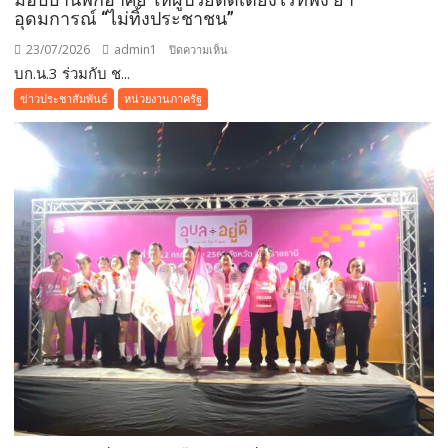
อุดมการณ์ “ไม่ทิ้งประชาชน”
23/07/2026
admin1
บน
ปิดความเห็น
บก.น.3 ร่วมกับ ช...
บก.น.3
ร่วม
ข่าวประชาสัมพันธ์
หน่วยงานภาครัฐ
กับ
ชมรม
แม่
บ้าน
ตำรวจนครบาล
นำ
ทีม
ส่ง
มอบ
บ้าน
พัก
อาศัย
ให้
ผู้
ป่วย
ติด